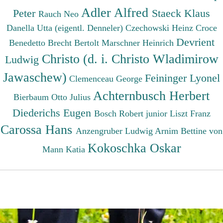
Adler Alfred
Peter
Staeck Klaus
Rauch Neo
Danella Utta (eigentl. Denneler)
Czechowski Heinz
Croce
Devrient
Benedetto
Brecht Bertolt
Marschner Heinrich
Christo (d. i. Christo Wladimirow
Ludwig
Jawaschew)
Feininger Lyonel
Clemenceau George
Achternbusch Herbert
Bierbaum Otto Julius
Diederichs Eugen
Bosch Robert junior
Liszt Franz
Carossa Hans
Anzengruber Ludwig
Arnim Bettine von
Kokoschka Oskar
Mann Katia