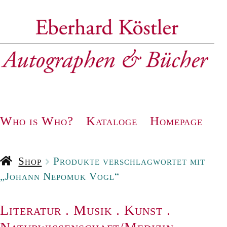
Zur
Zum
Navigation
Inhalt
springen
springen
Who is Who?
Kataloge
Homepage
Shop
Produkte verschlagwortet mit
„Johann Nepomuk Vogl“
Literatur
.
Musik
.
Kunst
.