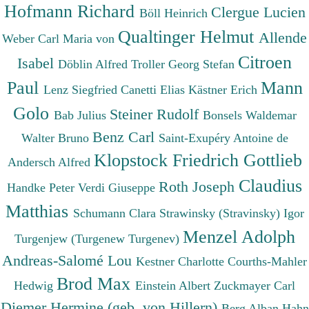
Hofmann Richard
Clergue Lucien
Böll Heinrich
Qualtinger Helmut
Allende
Weber Carl Maria von
Citroen
Isabel
Döblin Alfred
Troller Georg Stefan
Paul
Mann
Lenz Siegfried
Canetti Elias
Kästner Erich
Golo
Steiner Rudolf
Bab Julius
Bonsels Waldemar
Benz Carl
Walter Bruno
Saint-Exupéry Antoine de
Klopstock Friedrich Gottlieb
Andersch Alfred
Claudius
Roth Joseph
Handke Peter
Verdi Giuseppe
Matthias
Schumann Clara
Strawinsky (Stravinsky) Igor
Menzel Adolph
Turgenjew (Turgenew Turgenev)
Andreas-Salomé Lou
Kestner Charlotte
Courths-Mahler
Brod Max
Hedwig
Einstein Albert
Zuckmayer Carl
Diemer Hermine (geb. von Hillern)
Berg Alban
Hahn