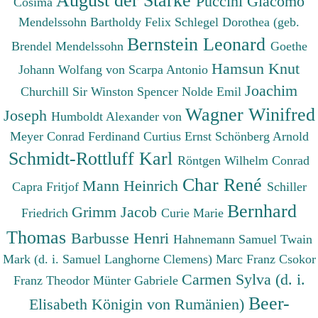
Puccini Giacomo
Cosima
Mendelssohn Bartholdy Felix
Schlegel Dorothea (geb.
Bernstein Leonard
Brendel Mendelssohn
Goethe
Hamsun Knut
Johann Wolfang von
Scarpa Antonio
Joachim
Churchill Sir Winston Spencer
Nolde Emil
Wagner Winifred
Joseph
Humboldt Alexander von
Meyer Conrad Ferdinand
Curtius Ernst
Schönberg Arnold
Schmidt-Rottluff Karl
Röntgen Wilhelm Conrad
Char René
Mann Heinrich
Capra Fritjof
Schiller
Bernhard
Grimm Jacob
Friedrich
Curie Marie
Thomas
Barbusse Henri
Hahnemann Samuel
Twain
Mark (d. i. Samuel Langhorne Clemens)
Marc Franz
Csokor
Carmen Sylva (d. i.
Franz Theodor
Münter Gabriele
Beer-
Elisabeth Königin von Rumänien)