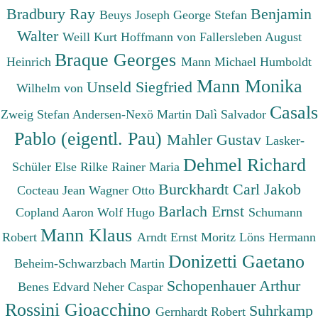
Bradbury Ray
Benjamin
Beuys Joseph
George Stefan
Walter
Weill Kurt
Hoffmann von Fallersleben August
Braque Georges
Heinrich
Mann Michael
Humboldt
Mann Monika
Unseld Siegfried
Wilhelm von
Casals
Zweig Stefan
Andersen-Nexö Martin
Dalì Salvador
Pablo (eigentl. Pau)
Mahler Gustav
Lasker-
Dehmel Richard
Schüler Else
Rilke Rainer Maria
Burckhardt Carl Jakob
Cocteau Jean
Wagner Otto
Barlach Ernst
Copland Aaron
Wolf Hugo
Schumann
Mann Klaus
Robert
Arndt Ernst Moritz
Löns Hermann
Donizetti Gaetano
Beheim-Schwarzbach Martin
Schopenhauer Arthur
Benes Edvard
Neher Caspar
Rossini Gioacchino
Suhrkamp
Gernhardt Robert