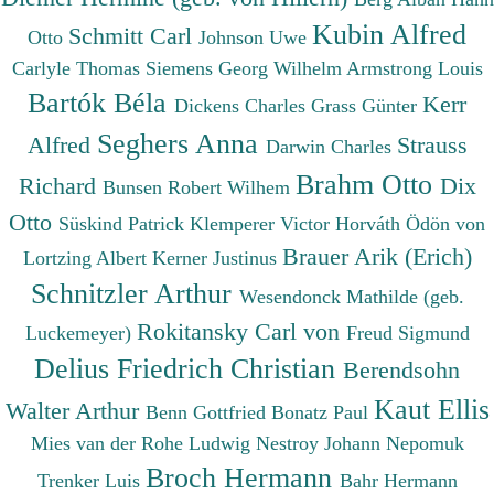
Kubin Alfred
Schmitt Carl
Otto
Johnson Uwe
Carlyle Thomas
Siemens Georg Wilhelm
Armstrong Louis
Bartók Béla
Kerr
Dickens Charles
Grass Günter
Seghers Anna
Alfred
Strauss
Darwin Charles
Brahm Otto
Richard
Dix
Bunsen Robert Wilhem
Otto
Süskind Patrick
Klemperer Victor
Horváth Ödön von
Brauer Arik (Erich)
Lortzing Albert
Kerner Justinus
Schnitzler Arthur
Wesendonck Mathilde (geb.
Rokitansky Carl von
Luckemeyer)
Freud Sigmund
Delius Friedrich Christian
Berendsohn
Kaut Ellis
Walter Arthur
Benn Gottfried
Bonatz Paul
Mies van der Rohe Ludwig
Nestroy Johann Nepomuk
Broch Hermann
Trenker Luis
Bahr Hermann