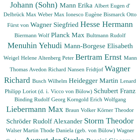
Johann (Sohn)
Mann Erika
Albert Eugen d'
Delbrück Max
Weber Max
Ionesco Eugène
Bismarck Otto
Hesse Hermann
Wagner Siegfried
Fürst von
Planck Max
Biermann Wolf
Bultmann Rudolf
Menuhin Yehudi
Mann-Borgese Elisabeth
Bertram Ernst
Weigel Helene
Altenberg Peter
Mann
Wagner
Thomas
Avedon Richard
Nansen Fridtjof
Richard
Heidegger Martin
Busch Wilhelm
Lenard
Schubert Franz
Philipp
Loriot (d. i. Vicco von Bülow)
Binding Rudolf Georg
Korngold Erich Wolfgang
Liebermann Max
Braun Volker
Körner Theodor
Storm Theodor
Schröder Rudolf Alexander
Walser Martin
Thode Daniela (geb. von Bülow)
Wagner
August der Starke