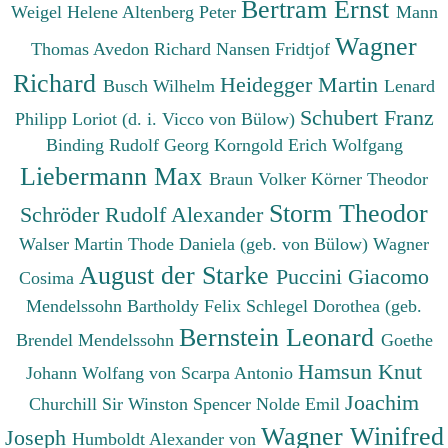
Bertram Ernst
Weigel Helene
Altenberg Peter
Mann
Wagner
Thomas
Avedon Richard
Nansen Fridtjof
Richard
Heidegger Martin
Busch Wilhelm
Lenard
Schubert Franz
Philipp
Loriot (d. i. Vicco von Bülow)
Binding Rudolf Georg
Korngold Erich Wolfgang
Liebermann Max
Braun Volker
Körner Theodor
Storm Theodor
Schröder Rudolf Alexander
Walser Martin
Thode Daniela (geb. von Bülow)
Wagner
August der Starke
Puccini Giacomo
Cosima
Mendelssohn Bartholdy Felix
Schlegel Dorothea (geb.
Bernstein Leonard
Brendel Mendelssohn
Goethe
Hamsun Knut
Johann Wolfang von
Scarpa Antonio
Joachim
Churchill Sir Winston Spencer
Nolde Emil
Wagner Winifred
Joseph
Humboldt Alexander von