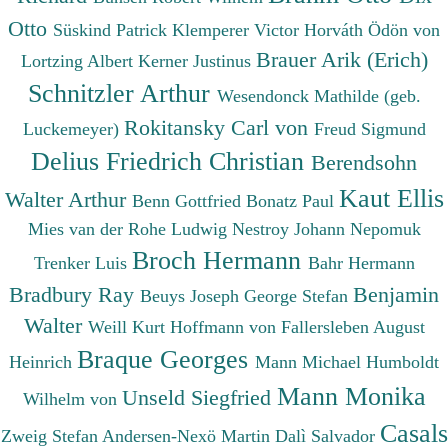
Otto
Süskind Patrick
Klemperer Victor
Horváth Ödön von
Brauer Arik (Erich)
Lortzing Albert
Kerner Justinus
Schnitzler Arthur
Wesendonck Mathilde (geb.
Rokitansky Carl von
Luckemeyer)
Freud Sigmund
Delius Friedrich Christian
Berendsohn
Kaut Ellis
Walter Arthur
Benn Gottfried
Bonatz Paul
Mies van der Rohe Ludwig
Nestroy Johann Nepomuk
Broch Hermann
Trenker Luis
Bahr Hermann
Bradbury Ray
Benjamin
Beuys Joseph
George Stefan
Walter
Weill Kurt
Hoffmann von Fallersleben August
Braque Georges
Heinrich
Mann Michael
Humboldt
Mann Monika
Unseld Siegfried
Wilhelm von
Casals
Zweig Stefan
Andersen-Nexö Martin
Dalì Salvador