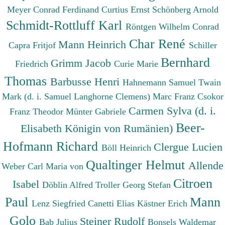
Meyer Conrad Ferdinand
Curtius Ernst
Schönberg Arnold
Schmidt-Rottluff Karl
Röntgen Wilhelm Conrad
Char René
Mann Heinrich
Capra Fritjof
Schiller
Bernhard
Grimm Jacob
Friedrich
Curie Marie
Thomas
Barbusse Henri
Hahnemann Samuel
Twain
Mark (d. i. Samuel Langhorne Clemens)
Marc Franz
Csokor
Carmen Sylva (d. i.
Franz Theodor
Münter Gabriele
Beer-
Elisabeth Königin von Rumänien)
Hofmann Richard
Clergue Lucien
Böll Heinrich
Qualtinger Helmut
Allende
Weber Carl Maria von
Citroen
Isabel
Döblin Alfred
Troller Georg Stefan
Paul
Mann
Lenz Siegfried
Canetti Elias
Kästner Erich
Golo
Steiner Rudolf
Bab Julius
Bonsels Waldemar