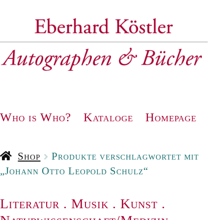
Zur
Zum
Navigation
Inhalt
springen
springen
Who is Who?
Kataloge
Homepage
Shop
Produkte verschlagwortet mit
„Johann Otto Leopold Schulz“
Literatur
.
Musik
.
Kunst
.