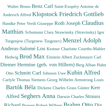
Benz Carl
Walter Bruno
Saint-Exupéry Antoine de
Klopstock Friedrich Gottlieb
Andersch Alfred
Claudius
Roth Joseph
Handke Peter
Verdi Giuseppe
Matthias
Schumann Clara
Strawinsky (Stravinsky) Igor
Menzel Adolph
Turgenjew (Turgenew Turgenev)
Andreas-Salomé Lou
Kestner Charlotte
Courths-Mahler
Brod Max
Hedwig
Einstein Albert
Zuckmayer Carl
Diemer Hermine (geb. von Hillern)
Berg Alban
Hahn
Kubin Alfred
Schmitt Carl
Otto
Johnson Uwe
Carlyle Thomas
Siemens Georg Wilhelm
Armstrong Louis
Bartók Béla
Kerr
Dickens Charles
Grass Günter
Seghers Anna
Alfred
Strauss
Darwin Charles
Brahm Otto
Richard
Dix
Bunsen Robert Wilhem