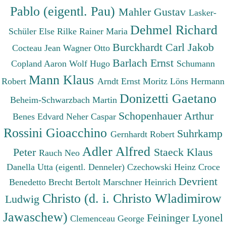
Pablo (eigentl. Pau)
Mahler Gustav
Lasker-
Dehmel Richard
Schüler Else
Rilke Rainer Maria
Burckhardt Carl Jakob
Cocteau Jean
Wagner Otto
Barlach Ernst
Copland Aaron
Wolf Hugo
Schumann
Mann Klaus
Robert
Arndt Ernst Moritz
Löns Hermann
Donizetti Gaetano
Beheim-Schwarzbach Martin
Schopenhauer Arthur
Benes Edvard
Neher Caspar
Rossini Gioacchino
Suhrkamp
Gernhardt Robert
Adler Alfred
Peter
Staeck Klaus
Rauch Neo
Danella Utta (eigentl. Denneler)
Czechowski Heinz
Croce
Devrient
Benedetto
Brecht Bertolt
Marschner Heinrich
Christo (d. i. Christo Wladimirow
Ludwig
Jawaschew)
Feininger Lyonel
Clemenceau George