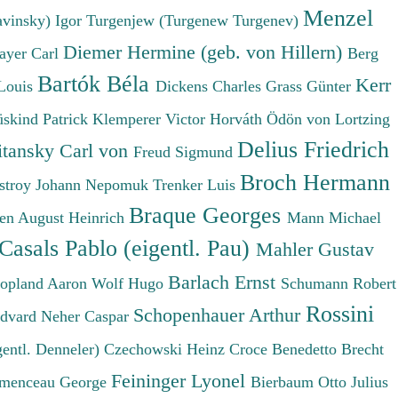
Menzel
avinsky) Igor
Turgenjew (Turgenew Turgenev)
Diemer Hermine (geb. von Hillern)
ayer Carl
Berg
Bartók Béla
Kerr
Louis
Dickens Charles
Grass Günter
üskind Patrick
Klemperer Victor
Horváth Ödön von
Lortzing
Delius Friedrich
tansky Carl von
Freud Sigmund
Broch Hermann
stroy Johann Nepomuk
Trenker Luis
Braque Georges
en August Heinrich
Mann Michael
Casals Pablo (eigentl. Pau)
Mahler Gustav
Barlach Ernst
opland Aaron
Wolf Hugo
Schumann Robert
Rossini
Schopenhauer Arthur
Edvard
Neher Caspar
gentl. Denneler)
Czechowski Heinz
Croce Benedetto
Brecht
Feininger Lyonel
menceau George
Bierbaum Otto Julius