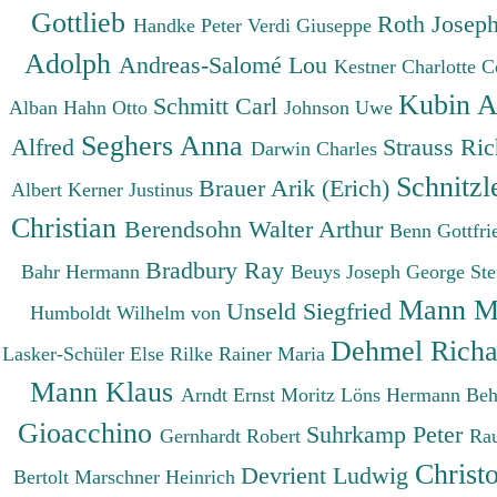
Gottlieb
Roth Josep
Handke Peter
Verdi Giuseppe
Adolph
Andreas-Salomé Lou
Kestner Charlotte
C
Kubin A
Schmitt Carl
Alban
Hahn Otto
Johnson Uwe
Seghers Anna
Alfred
Strauss Ri
Darwin Charles
Schnitzl
Brauer Arik (Erich)
Albert
Kerner Justinus
Christian
Berendsohn Walter Arthur
Benn Gottfr
Bradbury Ray
Bahr Hermann
Beuys Joseph
George St
Mann M
Unseld Siegfried
Humboldt Wilhelm von
Dehmel Rich
Lasker-Schüler Else
Rilke Rainer Maria
Mann Klaus
Arndt Ernst Moritz
Löns Hermann
Beh
Gioacchino
Suhrkamp Peter
Gernhardt Robert
Ra
Christ
Devrient Ludwig
Bertolt
Marschner Heinrich