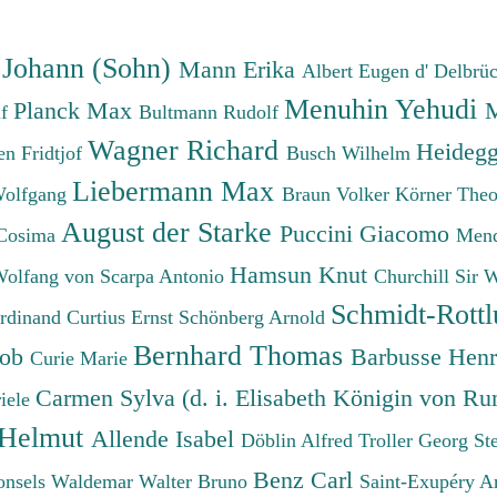
 Johann (Sohn)
Mann Erika
Albert Eugen d'
Delbrü
Menuhin Yehudi
Planck Max
M
lf
Bultmann Rudolf
Wagner Richard
Heidegg
n Fridtjof
Busch Wilhelm
Liebermann Max
Wolfgang
Braun Volker
Körner The
August der Starke
Puccini Giacomo
Cosima
Mend
Hamsun Knut
Wolfang von
Scarpa Antonio
Churchill Sir 
Schmidt-Rottl
erdinand
Curtius Ernst
Schönberg Arnold
Bernhard Thomas
cob
Barbusse Hen
Curie Marie
Carmen Sylva (d. i. Elisabeth Königin von R
iele
 Helmut
Allende Isabel
Döblin Alfred
Troller Georg St
Benz Carl
onsels Waldemar
Walter Bruno
Saint-Exupéry A