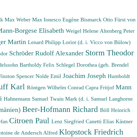
ck Max
Weber Max
Ionesco Eugène
Bismarck Otto Fürst von
ann-Borgese Elisabeth
Weigel Helene
Altenberg Peter
er Martin
Lenard Philipp
Loriot (d. i. Vicco von Bülow)
Storm Theodor
Schröder Rudolf Alexander
odor
elssohn Bartholdy Felix
Schlegel Dorothea (geb. Brendel
Joachim Joseph
Winston Spencer
Nolde Emil
Humboldt
uff Karl
Mann
Röntgen Wilhelm Conrad
Capra Fritjof
ri
Hahnemann Samuel
Twain Mark (d. i. Samuel Langhorne
Beer-Hofmann Richard
umänien)
Böll Heinrich
Citroen Paul
efan
Lenz Siegfried
Canetti Elias
Kästner
Klopstock Friedrich
ntoine de
Andersch Alfred