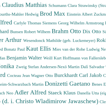
Claudius Matthias
h
Schumann Clara
Strawinsky (Str
Brod Max
ourths-Mahler Hedwig
Einstein Albert
Zuckm
lfred
Carlyle Thomas
Siemens Georg Wilhelm
Armstrong 
Brahm Otto
chard
Dix Otto
Bunsen Robert Wilhem
S
er Arthur
Roki
Wesendonck Mathilde (geb. Luckemeyer)
Kaut Ellis
ied
Bonatz Paul
Mies van der Rohe Ludwig
Ne
Benjamin Walter
efan
Weill Kurt
Hoffmann von Fallersleb
onika
Zweig Stefan
Andersen-Nexö Martin
Dalì Salvador
ard
Burckhardt Carl Jakob
Cocteau Jean
Wagner Otto
C
Donizetti Gaetano
eim-Schwarzbach Martin
Benes 
Adler Alfred
Staeck Klaus
uch Neo
Danella Utta (ei
o (d. i. Christo Wladimirow Jawaschew)
Cle