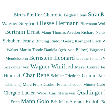
Strauß
Birch-Pfeiffer Charlotte
Begley Louis
Hesse Hermann
Wagner Siegfried
Biermann Wo
Bertram Ernst
Mann Thomas
Avedon Richard
Nanse
Schubert Franz
Binding Rudolf Georg
Korngold Erich 
Walser Martin
Thode Daniela (geb. von Bülow)
Wagner 
Bernstein Leonard
Mendelssohn
Goethe Johann 
Wagner Winifred
Alexander von
Meyer Conrad F
Char René
Heinrich
Grimm Ja
Schiller Friedrich
Clemens)
Marc Franz
Csokor Franz Theodor
Münter Gabr
Qualtinger
Clergue Lucien
Weber Carl Maria von
Mann Golo
Steiner Rudolf
Erich
Bab Julius
B