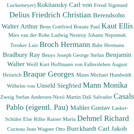
Rokitansky Carl von
Luckemeyer)
Freud Sigmund
Delius Friedrich Christian
Berendsohn
Kaut Ellis
Walter Arthur
Benn Gottfried
Bonatz Paul
Mies van der Rohe Ludwig
Nestroy Johann Nepomuk
Broch Hermann
Trenker Luis
Bahr Hermann
Bradbury Ray
Benjamin
Beuys Joseph
George Stefan
Walter
Weill Kurt
Hoffmann von Fallersleben August
Braque Georges
Heinrich
Mann Michael
Humboldt
Mann Monika
Unseld Siegfried
Wilhelm von
Casals
Zweig Stefan
Andersen-Nexö Martin
Dalì Salvador
Pablo (eigentl. Pau)
Mahler Gustav
Lasker-
Dehmel Richard
Schüler Else
Rilke Rainer Maria
Burckhardt Carl Jakob
Cocteau Jean
Wagner Otto