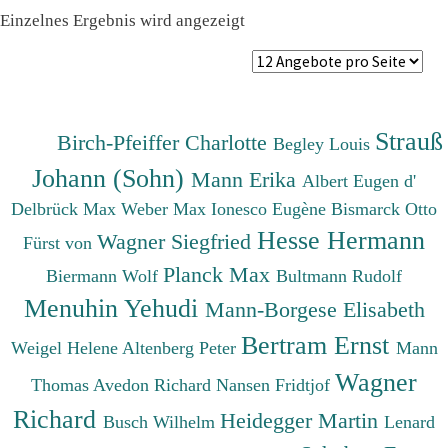
Einzelnes Ergebnis wird angezeigt
Strauß
Birch-Pfeiffer Charlotte
Begley Louis
Johann (Sohn)
Mann Erika
Albert Eugen d'
Delbrück Max
Weber Max
Ionesco Eugène
Bismarck Otto
Hesse Hermann
Wagner Siegfried
Fürst von
Planck Max
Biermann Wolf
Bultmann Rudolf
Menuhin Yehudi
Mann-Borgese Elisabeth
Bertram Ernst
Weigel Helene
Altenberg Peter
Mann
Wagner
Thomas
Avedon Richard
Nansen Fridtjof
Richard
Heidegger Martin
Busch Wilhelm
Lenard