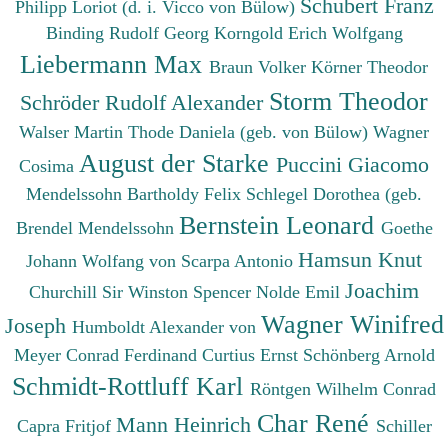
Schubert Franz
Philipp
Loriot (d. i. Vicco von Bülow)
Binding Rudolf Georg
Korngold Erich Wolfgang
Liebermann Max
Braun Volker
Körner Theodor
Storm Theodor
Schröder Rudolf Alexander
Walser Martin
Thode Daniela (geb. von Bülow)
Wagner
August der Starke
Puccini Giacomo
Cosima
Mendelssohn Bartholdy Felix
Schlegel Dorothea (geb.
Bernstein Leonard
Brendel Mendelssohn
Goethe
Hamsun Knut
Johann Wolfang von
Scarpa Antonio
Joachim
Churchill Sir Winston Spencer
Nolde Emil
Wagner Winifred
Joseph
Humboldt Alexander von
Meyer Conrad Ferdinand
Curtius Ernst
Schönberg Arnold
Schmidt-Rottluff Karl
Röntgen Wilhelm Conrad
Char René
Mann Heinrich
Capra Fritjof
Schiller