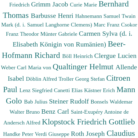
Bernhard
Grimm Jacob
Friedrich
Curie Marie
Thomas
Barbusse Henri
Hahnemann Samuel
Twain
Mark (d. i. Samuel Langhorne Clemens)
Marc Franz
Csokor
Carmen Sylva (d. i.
Franz Theodor
Münter Gabriele
Beer-
Elisabeth Königin von Rumänien)
Hofmann Richard
Clergue Lucien
Böll Heinrich
Qualtinger Helmut
Allende
Weber Carl Maria von
Citroen
Isabel
Döblin Alfred
Troller Georg Stefan
Paul
Mann
Lenz Siegfried
Canetti Elias
Kästner Erich
Golo
Steiner Rudolf
Bab Julius
Bonsels Waldemar
Benz Carl
Walter Bruno
Saint-Exupéry Antoine de
Klopstock Friedrich Gottlieb
Andersch Alfred
Claudius
Roth Joseph
Handke Peter
Verdi Giuseppe