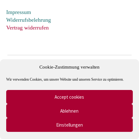
Impressum
Widerrufsbelehrung
Vertrag widerrufen
Cookie-Zustimmung verwalten
Wir verwenden Cookies, um unsere Website und unseren Service zu optimieren.
Accept cookies
Mitglied im Verband Deutscher Antiquare e.V. und in der
Ablehnen
International League of Antiquarian Booksellers (ILAB).
Einstellungen
0
Suche
Suche
© Autographen & Bücher - Onlineshop 2026
nach: