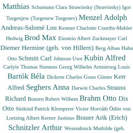
Matthias
Schumann Clara
Strawinsky (Stravinsky) Igor
Menzel Adolph
Turgenjew (Turgenew Turgenev)
Andreas-Salomé Lou
Kestner Charlotte
Courths-Mahler
Brod Max
Hedwig
Einstein Albert
Zuckmayer Carl
Diemer Hermine (geb. von Hillern)
Berg Alban
Hahn
Kubin Alfred
Schmitt Carl
Otto
Johnson Uwe
Carlyle Thomas
Siemens Georg Wilhelm
Armstrong Louis
Bartók Béla
Kerr
Dickens Charles
Grass Günter
Seghers Anna
Alfred
Strauss
Darwin Charles
Brahm Otto
Richard
Dix
Bunsen Robert Wilhem
Otto
Süskind Patrick
Klemperer Victor
Horváth Ödön von
Brauer Arik (Erich)
Lortzing Albert
Kerner Justinus
Schnitzler Arthur
Wesendonck Mathilde (geb.