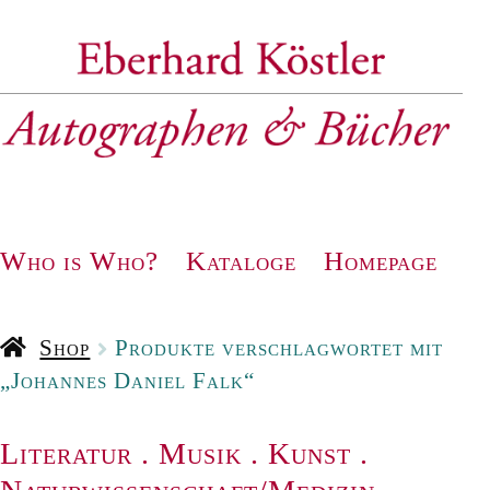
Zur
Zum
Navigation
Inhalt
springen
springen
Who is Who?
Kataloge
Homepage
Shop
Produkte verschlagwortet mit
„Johannes Daniel Falk“
Literatur
.
Musik
.
Kunst
.