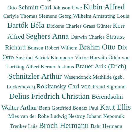
Kubin Alfred
Schmitt Carl
Otto
Johnson Uwe
Carlyle Thomas
Siemens Georg Wilhelm
Armstrong Louis
Bartók Béla
Kerr
Dickens Charles
Grass Günter
Seghers Anna
Alfred
Strauss
Darwin Charles
Brahm Otto
Richard
Dix
Bunsen Robert Wilhem
Otto
Süskind Patrick
Klemperer Victor
Horváth Ödön von
Brauer Arik (Erich)
Lortzing Albert
Kerner Justinus
Schnitzler Arthur
Wesendonck Mathilde (geb.
Rokitansky Carl von
Luckemeyer)
Freud Sigmund
Delius Friedrich Christian
Berendsohn
Kaut Ellis
Walter Arthur
Benn Gottfried
Bonatz Paul
Mies van der Rohe Ludwig
Nestroy Johann Nepomuk
Broch Hermann
Trenker Luis
Bahr Hermann