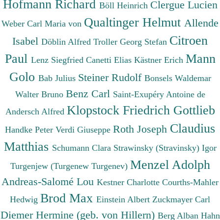
Hofmann Richard
Clergue Lucien
Böll Heinrich
Qualtinger Helmut
Allende
Weber Carl Maria von
Citroen
Isabel
Döblin Alfred
Troller Georg Stefan
Paul
Mann
Lenz Siegfried
Canetti Elias
Kästner Erich
Golo
Steiner Rudolf
Bab Julius
Bonsels Waldemar
Benz Carl
Walter Bruno
Saint-Exupéry Antoine de
Klopstock Friedrich Gottlieb
Andersch Alfred
Claudius
Roth Joseph
Handke Peter
Verdi Giuseppe
Matthias
Schumann Clara
Strawinsky (Stravinsky) Igor
Menzel Adolph
Turgenjew (Turgenew Turgenev)
Andreas-Salomé Lou
Kestner Charlotte
Courths-Mahler
Brod Max
Hedwig
Einstein Albert
Zuckmayer Carl
Diemer Hermine (geb. von Hillern)
Berg Alban
Hahn