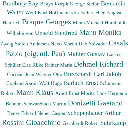
Bradbury Ray
Benjamin
Beuys Joseph
George Stefan
Walter
Weill Kurt
Hoffmann von Fallersleben August
Braque Georges
Heinrich
Mann Michael
Humboldt
Mann Monika
Unseld Siegfried
Wilhelm von
Casals
Zweig Stefan
Andersen-Nexö Martin
Dalì Salvador
Pablo (eigentl. Pau)
Mahler Gustav
Lasker-
Dehmel Richard
Schüler Else
Rilke Rainer Maria
Burckhardt Carl Jakob
Cocteau Jean
Wagner Otto
Barlach Ernst
Copland Aaron
Wolf Hugo
Schumann
Mann Klaus
Robert
Arndt Ernst Moritz
Löns Hermann
Donizetti Gaetano
Beheim-Schwarzbach Martin
Schopenhauer Arthur
Benes Edvard
Neher Caspar
Rossini Gioacchino
Suhrkamp
Gernhardt Robert