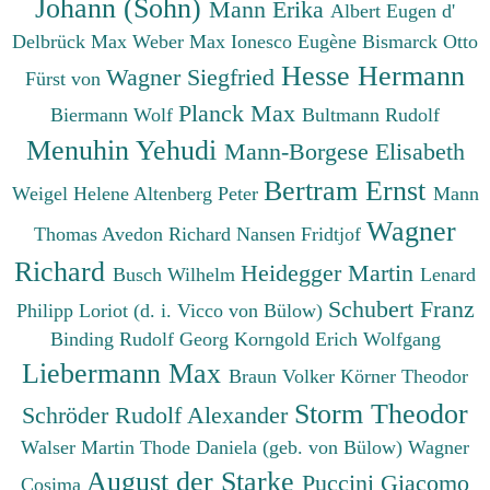
Johann (Sohn)
Mann Erika
Albert Eugen d'
Delbrück Max
Weber Max
Ionesco Eugène
Bismarck Otto
Hesse Hermann
Wagner Siegfried
Fürst von
Planck Max
Biermann Wolf
Bultmann Rudolf
Menuhin Yehudi
Mann-Borgese Elisabeth
Bertram Ernst
Weigel Helene
Altenberg Peter
Mann
Wagner
Thomas
Avedon Richard
Nansen Fridtjof
Richard
Heidegger Martin
Busch Wilhelm
Lenard
Schubert Franz
Philipp
Loriot (d. i. Vicco von Bülow)
Binding Rudolf Georg
Korngold Erich Wolfgang
Liebermann Max
Braun Volker
Körner Theodor
Storm Theodor
Schröder Rudolf Alexander
Walser Martin
Thode Daniela (geb. von Bülow)
Wagner
August der Starke
Puccini Giacomo
Cosima