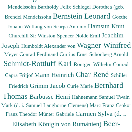
Mendelssohn Bartholdy Felix
Schlegel Dorothea (geb.
Bernstein Leonard
Brendel Mendelssohn
Goethe
Hamsun Knut
Johann Wolfang von
Scarpa Antonio
Joachim
Churchill Sir Winston Spencer
Nolde Emil
Wagner Winifred
Joseph
Humboldt Alexander von
Meyer Conrad Ferdinand
Curtius Ernst
Schönberg Arnold
Schmidt-Rottluff Karl
Röntgen Wilhelm Conrad
Char René
Mann Heinrich
Capra Fritjof
Schiller
Bernhard
Grimm Jacob
Friedrich
Curie Marie
Thomas
Barbusse Henri
Hahnemann Samuel
Twain
Mark (d. i. Samuel Langhorne Clemens)
Marc Franz
Csokor
Carmen Sylva (d. i.
Franz Theodor
Münter Gabriele
Beer-
Elisabeth Königin von Rumänien)