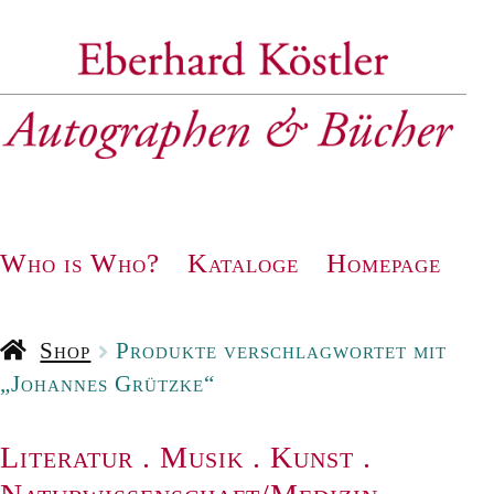
Zur
Zum
Navigation
Inhalt
springen
springen
Who is Who?
Kataloge
Homepage
Shop
Produkte verschlagwortet mit
„Johannes Grützke“
Literatur
.
Musik
.
Kunst
.