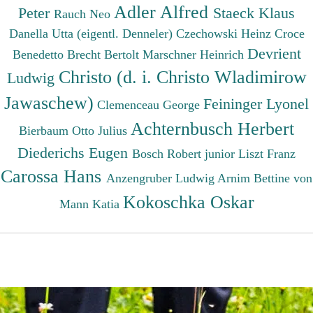
Adler Alfred
Peter
Staeck Klaus
Rauch Neo
Danella Utta (eigentl. Denneler)
Czechowski Heinz
Croce
Devrient
Benedetto
Brecht Bertolt
Marschner Heinrich
Christo (d. i. Christo Wladimirow
Ludwig
Jawaschew)
Feininger Lyonel
Clemenceau George
Achternbusch Herbert
Bierbaum Otto Julius
Diederichs Eugen
Bosch Robert junior
Liszt Franz
Carossa Hans
Anzengruber Ludwig
Arnim Bettine von
Kokoschka Oskar
Mann Katia