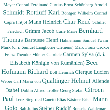
Meyer Conrad Ferdinand
Curtius Ernst
Schönberg Arnold
Schmidt-Rottluff Karl
Röntgen Wilhelm Conrad
Char René
Mann Heinrich
Capra Fritjof
Schiller
Bernhard
Grimm Jacob
Friedrich
Curie Marie
Thomas
Barbusse Henri
Hahnemann Samuel
Twain
Mark (d. i. Samuel Langhorne Clemens)
Marc Franz
Csokor
Carmen Sylva (d. i.
Franz Theodor
Münter Gabriele
Beer-
Elisabeth Königin von Rumänien)
Hofmann Richard
Clergue Lucien
Böll Heinrich
Qualtinger Helmut
Allende
Weber Carl Maria von
Citroen
Isabel
Döblin Alfred
Troller Georg Stefan
Paul
Mann
Lenz Siegfried
Canetti Elias
Kästner Erich
Golo
Steiner Rudolf
Bab Julius
Bonsels Waldemar