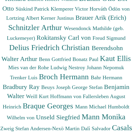
Otto
Süskind Patrick
Klemperer Victor
Horváth Ödön von
Brauer Arik (Erich)
Lortzing Albert
Kerner Justinus
Schnitzler Arthur
Wesendonck Mathilde (geb.
Rokitansky Carl von
Luckemeyer)
Freud Sigmund
Delius Friedrich Christian
Berendsohn
Kaut Ellis
Walter Arthur
Benn Gottfried
Bonatz Paul
Mies van der Rohe Ludwig
Nestroy Johann Nepomuk
Broch Hermann
Trenker Luis
Bahr Hermann
Bradbury Ray
Benjamin
Beuys Joseph
George Stefan
Walter
Weill Kurt
Hoffmann von Fallersleben August
Braque Georges
Heinrich
Mann Michael
Humboldt
Mann Monika
Unseld Siegfried
Wilhelm von
Casals
Zweig Stefan
Andersen-Nexö Martin
Dalì Salvador