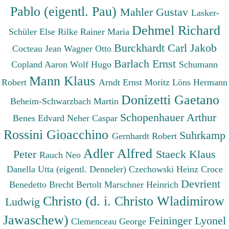
Pablo (eigentl. Pau)
Mahler Gustav
Lasker-
Dehmel Richard
Schüler Else
Rilke Rainer Maria
Burckhardt Carl Jakob
Cocteau Jean
Wagner Otto
Barlach Ernst
Copland Aaron
Wolf Hugo
Schumann
Mann Klaus
Robert
Arndt Ernst Moritz
Löns Hermann
Donizetti Gaetano
Beheim-Schwarzbach Martin
Schopenhauer Arthur
Benes Edvard
Neher Caspar
Rossini Gioacchino
Suhrkamp
Gernhardt Robert
Adler Alfred
Peter
Staeck Klaus
Rauch Neo
Danella Utta (eigentl. Denneler)
Czechowski Heinz
Croce
Devrient
Benedetto
Brecht Bertolt
Marschner Heinrich
Christo (d. i. Christo Wladimirow
Ludwig
Jawaschew)
Feininger Lyonel
Clemenceau George