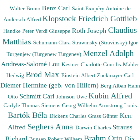
Benz Carl
Walter Bruno
Saint-Exupéry Antoine de
Klopstock Friedrich Gottlieb
Andersch Alfred
Claudius
Roth Joseph
Handke Peter
Verdi Giuseppe
Matthias
Schumann Clara
Strawinsky (Stravinsky) Igor
Menzel Adolph
Turgenjew (Turgenew Turgenev)
Andreas-Salomé Lou
Kestner Charlotte
Courths-Mahler
Brod Max
Hedwig
Einstein Albert
Zuckmayer Carl
Diemer Hermine (geb. von Hillern)
Berg Alban
Hahn
Kubin Alfred
Schmitt Carl
Otto
Johnson Uwe
Carlyle Thomas
Siemens Georg Wilhelm
Armstrong Louis
Bartók Béla
Kerr
Dickens Charles
Grass Günter
Seghers Anna
Alfred
Strauss
Darwin Charles
Brahm Otto
Richard
Dix
Bunsen Robert Wilhem