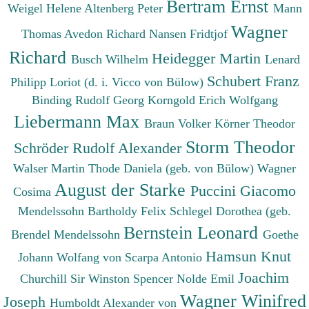
Bertram Ernst
Weigel Helene
Altenberg Peter
Mann
Wagner
Thomas
Avedon Richard
Nansen Fridtjof
Richard
Heidegger Martin
Busch Wilhelm
Lenard
Schubert Franz
Philipp
Loriot (d. i. Vicco von Bülow)
Binding Rudolf Georg
Korngold Erich Wolfgang
Liebermann Max
Braun Volker
Körner Theodor
Storm Theodor
Schröder Rudolf Alexander
Walser Martin
Thode Daniela (geb. von Bülow)
Wagner
August der Starke
Puccini Giacomo
Cosima
Mendelssohn Bartholdy Felix
Schlegel Dorothea (geb.
Bernstein Leonard
Brendel Mendelssohn
Goethe
Hamsun Knut
Johann Wolfang von
Scarpa Antonio
Joachim
Churchill Sir Winston Spencer
Nolde Emil
Wagner Winifred
Joseph
Humboldt Alexander von