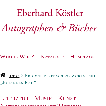
Zur
Zum
Navigation
Inhalt
springen
springen
Who is Who?
Kataloge
Homepage
Shop
Produkte verschlagwortet mit
„Johannes Rau“
Literatur
.
Musik
.
Kunst
.