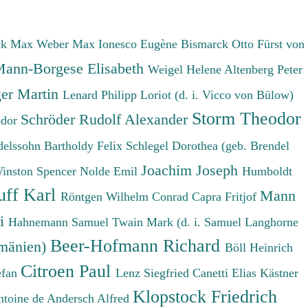
ck Max
Weber Max
Ionesco Eugène
Bismarck Otto Fürst von
ann-Borgese Elisabeth
Weigel Helene
Altenberg Peter
er Martin
Lenard Philipp
Loriot (d. i. Vicco von Bülow)
Storm Theodor
Schröder Rudolf Alexander
odor
elssohn Bartholdy Felix
Schlegel Dorothea (geb. Brendel
Joachim Joseph
Winston Spencer
Nolde Emil
Humboldt
uff Karl
Mann
Röntgen Wilhelm Conrad
Capra Fritjof
ri
Hahnemann Samuel
Twain Mark (d. i. Samuel Langhorne
Beer-Hofmann Richard
umänien)
Böll Heinrich
Citroen Paul
efan
Lenz Siegfried
Canetti Elias
Kästner
Klopstock Friedrich
ntoine de
Andersch Alfred