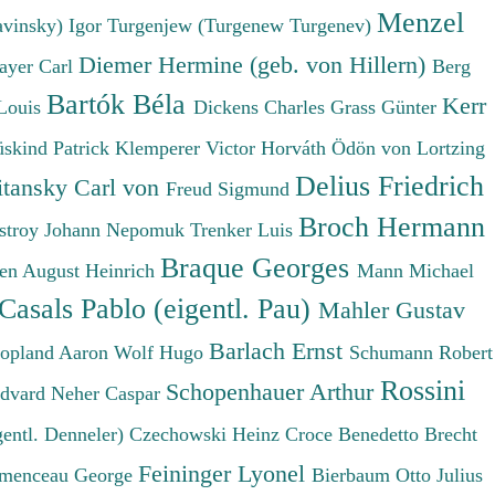
Menzel
avinsky) Igor
Turgenjew (Turgenew Turgenev)
Diemer Hermine (geb. von Hillern)
ayer Carl
Berg
Bartók Béla
Kerr
Louis
Dickens Charles
Grass Günter
üskind Patrick
Klemperer Victor
Horváth Ödön von
Lortzing
Delius Friedrich
tansky Carl von
Freud Sigmund
Broch Hermann
stroy Johann Nepomuk
Trenker Luis
Braque Georges
en August Heinrich
Mann Michael
Casals Pablo (eigentl. Pau)
Mahler Gustav
Barlach Ernst
opland Aaron
Wolf Hugo
Schumann Robert
Rossini
Schopenhauer Arthur
Edvard
Neher Caspar
gentl. Denneler)
Czechowski Heinz
Croce Benedetto
Brecht
Feininger Lyonel
menceau George
Bierbaum Otto Julius