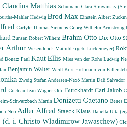
Claudius Matthias
h
Schumann Clara
Strawinsky (Str
Brod Max
ourths-Mahler Hedwig
Einstein Albert
Zuckm
lfred
Carlyle Thomas
Siemens Georg Wilhelm
Armstrong 
Brahm Otto
chard
Dix Otto
Bunsen Robert Wilhem
S
er Arthur
Roki
Wesendonck Mathilde (geb. Luckemeyer)
Kaut Ellis
ied
Bonatz Paul
Mies van der Rohe Ludwig
Ne
Benjamin Walter
efan
Weill Kurt
Hoffmann von Fallersleb
onika
Zweig Stefan
Andersen-Nexö Martin
Dalì Salvador
ard
Burckhardt Carl Jakob
Cocteau Jean
Wagner Otto
C
Donizetti Gaetano
eim-Schwarzbach Martin
Benes 
Adler Alfred
Staeck Klaus
uch Neo
Danella Utta (ei
o (d. i. Christo Wladimirow Jawaschew)
Cle