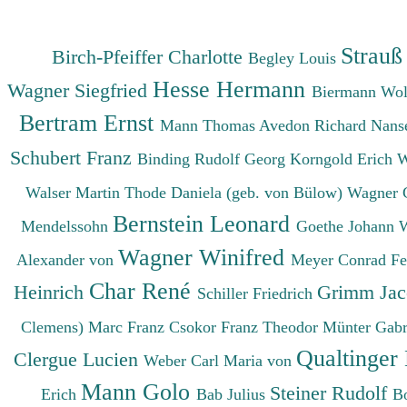
Strauß
Birch-Pfeiffer Charlotte
Begley Louis
Hesse Hermann
Wagner Siegfried
Biermann Wo
Bertram Ernst
Mann Thomas
Avedon Richard
Nanse
Schubert Franz
Binding Rudolf Georg
Korngold Erich 
Walser Martin
Thode Daniela (geb. von Bülow)
Wagner 
Bernstein Leonard
Mendelssohn
Goethe Johann 
Wagner Winifred
Alexander von
Meyer Conrad F
Char René
Heinrich
Grimm Ja
Schiller Friedrich
Clemens)
Marc Franz
Csokor Franz Theodor
Münter Gabr
Qualtinger
Clergue Lucien
Weber Carl Maria von
Mann Golo
Steiner Rudolf
Erich
Bab Julius
B