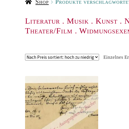
Shop
Produkte verschlagworte
Literatur
.
Musik
.
Kunst
.
N
Theater/Film
.
Widmungsexe
Einzelnes E