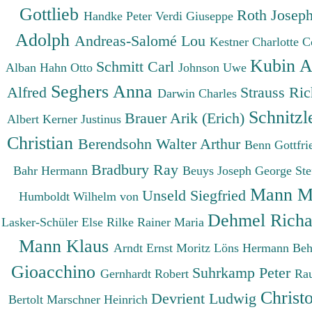
Gottlieb
Roth Josep
Handke Peter
Verdi Giuseppe
Adolph
Andreas-Salomé Lou
Kestner Charlotte
C
Kubin A
Schmitt Carl
Alban
Hahn Otto
Johnson Uwe
Seghers Anna
Alfred
Strauss Ri
Darwin Charles
Schnitzl
Brauer Arik (Erich)
Albert
Kerner Justinus
Christian
Berendsohn Walter Arthur
Benn Gottfr
Bradbury Ray
Bahr Hermann
Beuys Joseph
George St
Mann M
Unseld Siegfried
Humboldt Wilhelm von
Dehmel Rich
Lasker-Schüler Else
Rilke Rainer Maria
Mann Klaus
Arndt Ernst Moritz
Löns Hermann
Beh
Gioacchino
Suhrkamp Peter
Gernhardt Robert
Ra
Christ
Devrient Ludwig
Bertolt
Marschner Heinrich