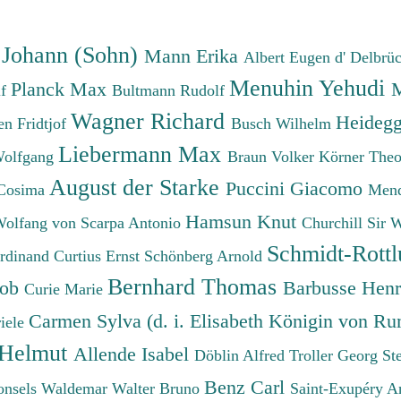
 Johann (Sohn)
Mann Erika
Albert Eugen d'
Delbrü
Menuhin Yehudi
Planck Max
M
lf
Bultmann Rudolf
Wagner Richard
Heidegg
n Fridtjof
Busch Wilhelm
Liebermann Max
Wolfgang
Braun Volker
Körner The
August der Starke
Puccini Giacomo
Cosima
Mend
Hamsun Knut
Wolfang von
Scarpa Antonio
Churchill Sir 
Schmidt-Rottl
erdinand
Curtius Ernst
Schönberg Arnold
Bernhard Thomas
cob
Barbusse Hen
Curie Marie
Carmen Sylva (d. i. Elisabeth Königin von R
iele
 Helmut
Allende Isabel
Döblin Alfred
Troller Georg St
Benz Carl
onsels Waldemar
Walter Bruno
Saint-Exupéry A