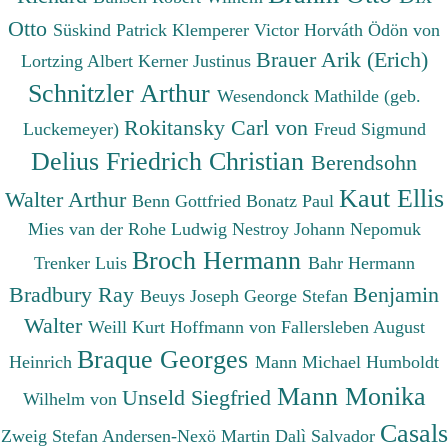
Otto
Süskind Patrick
Klemperer Victor
Horváth Ödön von
Brauer Arik (Erich)
Lortzing Albert
Kerner Justinus
Schnitzler Arthur
Wesendonck Mathilde (geb.
Rokitansky Carl von
Luckemeyer)
Freud Sigmund
Delius Friedrich Christian
Berendsohn
Kaut Ellis
Walter Arthur
Benn Gottfried
Bonatz Paul
Mies van der Rohe Ludwig
Nestroy Johann Nepomuk
Broch Hermann
Trenker Luis
Bahr Hermann
Bradbury Ray
Benjamin
Beuys Joseph
George Stefan
Walter
Weill Kurt
Hoffmann von Fallersleben August
Braque Georges
Heinrich
Mann Michael
Humboldt
Mann Monika
Unseld Siegfried
Wilhelm von
Casals
Zweig Stefan
Andersen-Nexö Martin
Dalì Salvador