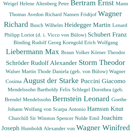
Bertram Ernst
Weigel Helene
Altenberg Peter
Mann
Wagner
Thomas
Avedon Richard
Nansen Fridtjof
Richard
Heidegger Martin
Busch Wilhelm
Lenard
Schubert Franz
Philipp
Loriot (d. i. Vicco von Bülow)
Binding Rudolf Georg
Korngold Erich Wolfgang
Liebermann Max
Braun Volker
Körner Theodor
Storm Theodor
Schröder Rudolf Alexander
Walser Martin
Thode Daniela (geb. von Bülow)
Wagner
August der Starke
Puccini Giacomo
Cosima
Mendelssohn Bartholdy Felix
Schlegel Dorothea (geb.
Bernstein Leonard
Brendel Mendelssohn
Goethe
Hamsun Knut
Johann Wolfang von
Scarpa Antonio
Joachim
Churchill Sir Winston Spencer
Nolde Emil
Wagner Winifred
Joseph
Humboldt Alexander von