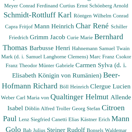
Meyer Conrad Ferdinand
Curtius Ernst
Schönberg Arnold
Schmidt-Rottluff Karl
Röntgen Wilhelm Conrad
Char René
Mann Heinrich
Capra Fritjof
Schiller
Bernhard
Grimm Jacob
Friedrich
Curie Marie
Thomas
Barbusse Henri
Hahnemann Samuel
Twain
Mark (d. i. Samuel Langhorne Clemens)
Marc Franz
Csokor
Carmen Sylva (d. i.
Franz Theodor
Münter Gabriele
Beer-
Elisabeth Königin von Rumänien)
Hofmann Richard
Clergue Lucien
Böll Heinrich
Qualtinger Helmut
Allende
Weber Carl Maria von
Citroen
Isabel
Döblin Alfred
Troller Georg Stefan
Paul
Mann
Lenz Siegfried
Canetti Elias
Kästner Erich
Golo
Steiner Rudolf
Bab Julius
Bonsels Waldemar