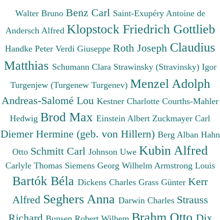
Benz Carl
Walter Bruno
Saint-Exupéry Antoine de
Klopstock Friedrich Gottlieb
Andersch Alfred
Claudius
Roth Joseph
Handke Peter
Verdi Giuseppe
Matthias
Schumann Clara
Strawinsky (Stravinsky) Igor
Menzel Adolph
Turgenjew (Turgenew Turgenev)
Andreas-Salomé Lou
Kestner Charlotte
Courths-Mahler
Brod Max
Hedwig
Einstein Albert
Zuckmayer Carl
Diemer Hermine (geb. von Hillern)
Berg Alban
Hahn
Kubin Alfred
Schmitt Carl
Otto
Johnson Uwe
Carlyle Thomas
Siemens Georg Wilhelm
Armstrong Louis
Bartók Béla
Kerr
Dickens Charles
Grass Günter
Seghers Anna
Alfred
Strauss
Darwin Charles
Brahm Otto
Richard
Dix
Bunsen Robert Wilhem