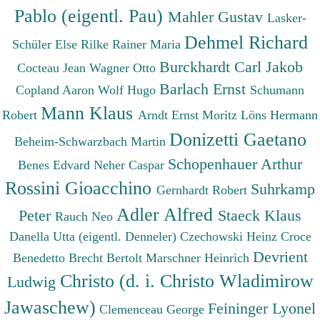
Pablo (eigentl. Pau)
Mahler Gustav
Lasker-
Dehmel Richard
Schüler Else
Rilke Rainer Maria
Burckhardt Carl Jakob
Cocteau Jean
Wagner Otto
Barlach Ernst
Copland Aaron
Wolf Hugo
Schumann
Mann Klaus
Robert
Arndt Ernst Moritz
Löns Hermann
Donizetti Gaetano
Beheim-Schwarzbach Martin
Schopenhauer Arthur
Benes Edvard
Neher Caspar
Rossini Gioacchino
Suhrkamp
Gernhardt Robert
Adler Alfred
Peter
Staeck Klaus
Rauch Neo
Danella Utta (eigentl. Denneler)
Czechowski Heinz
Croce
Devrient
Benedetto
Brecht Bertolt
Marschner Heinrich
Christo (d. i. Christo Wladimirow
Ludwig
Jawaschew)
Feininger Lyonel
Clemenceau George