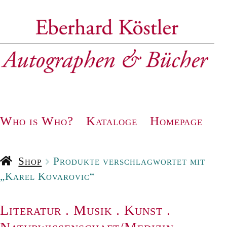
Zur
Zum
Navigation
Inhalt
springen
springen
Who is Who?
Kataloge
Homepage
Shop
Produkte verschlagwortet mit
„Karel Kovarovic“
Literatur
.
Musik
.
Kunst
.