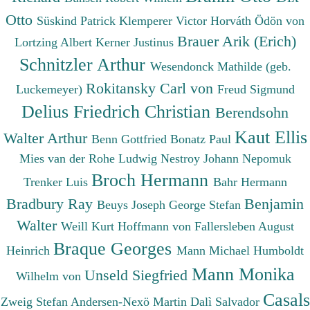
Otto
Süskind Patrick
Klemperer Victor
Horváth Ödön von
Brauer Arik (Erich)
Lortzing Albert
Kerner Justinus
Schnitzler Arthur
Wesendonck Mathilde (geb.
Rokitansky Carl von
Luckemeyer)
Freud Sigmund
Delius Friedrich Christian
Berendsohn
Kaut Ellis
Walter Arthur
Benn Gottfried
Bonatz Paul
Mies van der Rohe Ludwig
Nestroy Johann Nepomuk
Broch Hermann
Trenker Luis
Bahr Hermann
Bradbury Ray
Benjamin
Beuys Joseph
George Stefan
Walter
Weill Kurt
Hoffmann von Fallersleben August
Braque Georges
Heinrich
Mann Michael
Humboldt
Mann Monika
Unseld Siegfried
Wilhelm von
Casals
Zweig Stefan
Andersen-Nexö Martin
Dalì Salvador