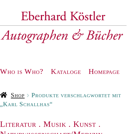
Zur
Zum
Navigation
Inhalt
springen
springen
Who is Who?
Kataloge
Homepage
Shop
Produkte verschlagwortet mit
„Karl Schallhas“
Literatur
.
Musik
.
Kunst
.