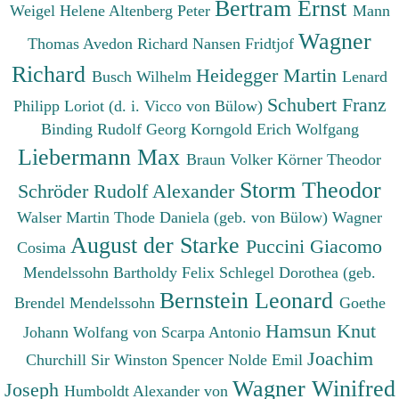
Bertram Ernst
Weigel Helene
Altenberg Peter
Mann
Wagner
Thomas
Avedon Richard
Nansen Fridtjof
Richard
Heidegger Martin
Busch Wilhelm
Lenard
Schubert Franz
Philipp
Loriot (d. i. Vicco von Bülow)
Binding Rudolf Georg
Korngold Erich Wolfgang
Liebermann Max
Braun Volker
Körner Theodor
Storm Theodor
Schröder Rudolf Alexander
Walser Martin
Thode Daniela (geb. von Bülow)
Wagner
August der Starke
Puccini Giacomo
Cosima
Mendelssohn Bartholdy Felix
Schlegel Dorothea (geb.
Bernstein Leonard
Brendel Mendelssohn
Goethe
Hamsun Knut
Johann Wolfang von
Scarpa Antonio
Joachim
Churchill Sir Winston Spencer
Nolde Emil
Wagner Winifred
Joseph
Humboldt Alexander von