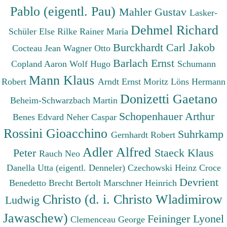
Pablo (eigentl. Pau)
Mahler Gustav
Lasker-
Dehmel Richard
Schüler Else
Rilke Rainer Maria
Burckhardt Carl Jakob
Cocteau Jean
Wagner Otto
Barlach Ernst
Copland Aaron
Wolf Hugo
Schumann
Mann Klaus
Robert
Arndt Ernst Moritz
Löns Hermann
Donizetti Gaetano
Beheim-Schwarzbach Martin
Schopenhauer Arthur
Benes Edvard
Neher Caspar
Rossini Gioacchino
Suhrkamp
Gernhardt Robert
Adler Alfred
Peter
Staeck Klaus
Rauch Neo
Danella Utta (eigentl. Denneler)
Czechowski Heinz
Croce
Devrient
Benedetto
Brecht Bertolt
Marschner Heinrich
Christo (d. i. Christo Wladimirow
Ludwig
Jawaschew)
Feininger Lyonel
Clemenceau George