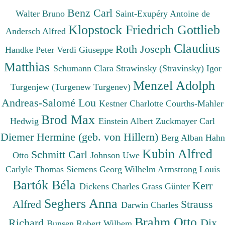
Benz Carl
Walter Bruno
Saint-Exupéry Antoine de
Klopstock Friedrich Gottlieb
Andersch Alfred
Claudius
Roth Joseph
Handke Peter
Verdi Giuseppe
Matthias
Schumann Clara
Strawinsky (Stravinsky) Igor
Menzel Adolph
Turgenjew (Turgenew Turgenev)
Andreas-Salomé Lou
Kestner Charlotte
Courths-Mahler
Brod Max
Hedwig
Einstein Albert
Zuckmayer Carl
Diemer Hermine (geb. von Hillern)
Berg Alban
Hahn
Kubin Alfred
Schmitt Carl
Otto
Johnson Uwe
Carlyle Thomas
Siemens Georg Wilhelm
Armstrong Louis
Bartók Béla
Kerr
Dickens Charles
Grass Günter
Seghers Anna
Alfred
Strauss
Darwin Charles
Brahm Otto
Richard
Dix
Bunsen Robert Wilhem