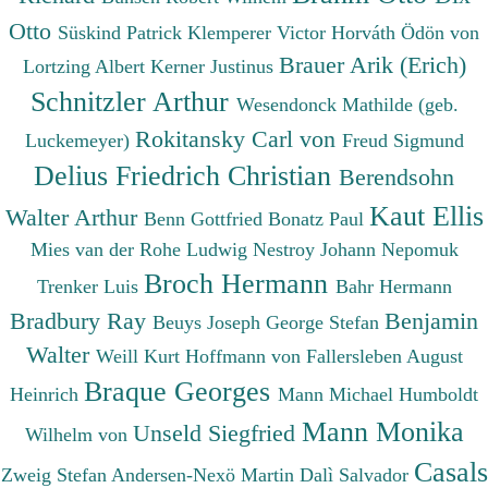
Otto
Süskind Patrick
Klemperer Victor
Horváth Ödön von
Brauer Arik (Erich)
Lortzing Albert
Kerner Justinus
Schnitzler Arthur
Wesendonck Mathilde (geb.
Rokitansky Carl von
Luckemeyer)
Freud Sigmund
Delius Friedrich Christian
Berendsohn
Kaut Ellis
Walter Arthur
Benn Gottfried
Bonatz Paul
Mies van der Rohe Ludwig
Nestroy Johann Nepomuk
Broch Hermann
Trenker Luis
Bahr Hermann
Bradbury Ray
Benjamin
Beuys Joseph
George Stefan
Walter
Weill Kurt
Hoffmann von Fallersleben August
Braque Georges
Heinrich
Mann Michael
Humboldt
Mann Monika
Unseld Siegfried
Wilhelm von
Casals
Zweig Stefan
Andersen-Nexö Martin
Dalì Salvador