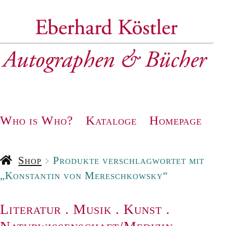
Zur
Zum
Navigation
Inhalt
springen
springen
Who is Who?
Kataloge
Homepage
Shop
Produkte verschlagwortet mit
„Konstantin von Mereschkowsky“
Literatur
.
Musik
.
Kunst
.