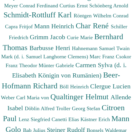
Meyer Conrad Ferdinand
Curtius Ernst
Schönberg Arnold
Schmidt-Rottluff Karl
Röntgen Wilhelm Conrad
Char René
Mann Heinrich
Capra Fritjof
Schiller
Bernhard
Grimm Jacob
Friedrich
Curie Marie
Thomas
Barbusse Henri
Hahnemann Samuel
Twain
Mark (d. i. Samuel Langhorne Clemens)
Marc Franz
Csokor
Carmen Sylva (d. i.
Franz Theodor
Münter Gabriele
Beer-
Elisabeth Königin von Rumänien)
Hofmann Richard
Clergue Lucien
Böll Heinrich
Qualtinger Helmut
Allende
Weber Carl Maria von
Citroen
Isabel
Döblin Alfred
Troller Georg Stefan
Paul
Mann
Lenz Siegfried
Canetti Elias
Kästner Erich
Golo
Steiner Rudolf
Bab Julius
Bonsels Waldemar