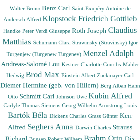
Benz Carl
Walter Bruno
Saint-Exupéry Antoine de
Klopstock Friedrich Gottlieb
Andersch Alfred
Claudius
Roth Joseph
Handke Peter
Verdi Giuseppe
Matthias
Schumann Clara
Strawinsky (Stravinsky) Igor
Menzel Adolph
Turgenjew (Turgenew Turgenev)
Andreas-Salomé Lou
Kestner Charlotte
Courths-Mahler
Brod Max
Hedwig
Einstein Albert
Zuckmayer Carl
Diemer Hermine (geb. von Hillern)
Berg Alban
Hahn
Kubin Alfred
Schmitt Carl
Otto
Johnson Uwe
Carlyle Thomas
Siemens Georg Wilhelm
Armstrong Louis
Bartók Béla
Kerr
Dickens Charles
Grass Günter
Seghers Anna
Alfred
Strauss
Darwin Charles
Brahm Otto
Richard
Dix
Bunsen Robert Wilhem