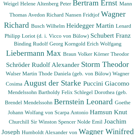
Bertram Ernst
Weigel Helene
Altenberg Peter
Mann
Wagner
Thomas
Avedon Richard
Nansen Fridtjof
Richard
Heidegger Martin
Busch Wilhelm
Lenard
Schubert Franz
Philipp
Loriot (d. i. Vicco von Bülow)
Binding Rudolf Georg
Korngold Erich Wolfgang
Liebermann Max
Braun Volker
Körner Theodor
Storm Theodor
Schröder Rudolf Alexander
Walser Martin
Thode Daniela (geb. von Bülow)
Wagner
August der Starke
Puccini Giacomo
Cosima
Mendelssohn Bartholdy Felix
Schlegel Dorothea (geb.
Bernstein Leonard
Brendel Mendelssohn
Goethe
Hamsun Knut
Johann Wolfang von
Scarpa Antonio
Joachim
Churchill Sir Winston Spencer
Nolde Emil
Wagner Winifred
Joseph
Humboldt Alexander von