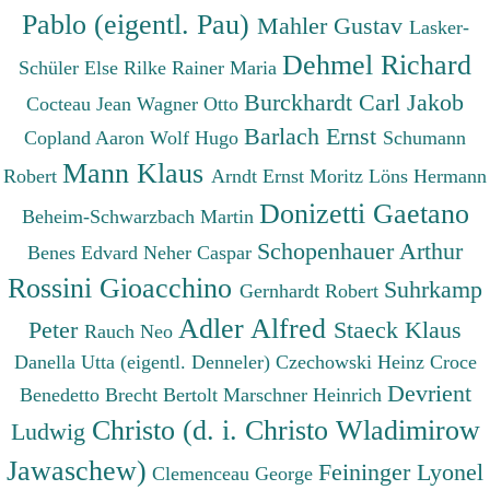
Pablo (eigentl. Pau)
Mahler Gustav
Lasker-
Dehmel Richard
Schüler Else
Rilke Rainer Maria
Burckhardt Carl Jakob
Cocteau Jean
Wagner Otto
Barlach Ernst
Copland Aaron
Wolf Hugo
Schumann
Mann Klaus
Robert
Arndt Ernst Moritz
Löns Hermann
Donizetti Gaetano
Beheim-Schwarzbach Martin
Schopenhauer Arthur
Benes Edvard
Neher Caspar
Rossini Gioacchino
Suhrkamp
Gernhardt Robert
Adler Alfred
Peter
Staeck Klaus
Rauch Neo
Danella Utta (eigentl. Denneler)
Czechowski Heinz
Croce
Devrient
Benedetto
Brecht Bertolt
Marschner Heinrich
Christo (d. i. Christo Wladimirow
Ludwig
Jawaschew)
Feininger Lyonel
Clemenceau George