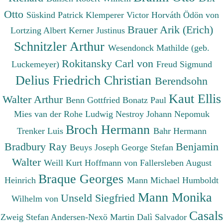
Otto
Süskind Patrick
Klemperer Victor
Horváth Ödön von
Brauer Arik (Erich)
Lortzing Albert
Kerner Justinus
Schnitzler Arthur
Wesendonck Mathilde (geb.
Rokitansky Carl von
Luckemeyer)
Freud Sigmund
Delius Friedrich Christian
Berendsohn
Kaut Ellis
Walter Arthur
Benn Gottfried
Bonatz Paul
Mies van der Rohe Ludwig
Nestroy Johann Nepomuk
Broch Hermann
Trenker Luis
Bahr Hermann
Bradbury Ray
Benjamin
Beuys Joseph
George Stefan
Walter
Weill Kurt
Hoffmann von Fallersleben August
Braque Georges
Heinrich
Mann Michael
Humboldt
Mann Monika
Unseld Siegfried
Wilhelm von
Casals
Zweig Stefan
Andersen-Nexö Martin
Dalì Salvador