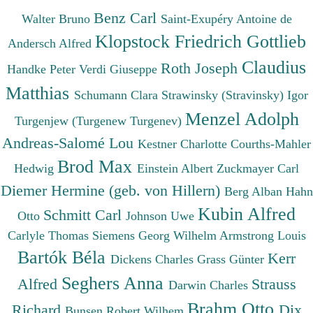
Benz Carl
Walter Bruno
Saint-Exupéry Antoine de
Klopstock Friedrich Gottlieb
Andersch Alfred
Claudius
Roth Joseph
Handke Peter
Verdi Giuseppe
Matthias
Schumann Clara
Strawinsky (Stravinsky) Igor
Menzel Adolph
Turgenjew (Turgenew Turgenev)
Andreas-Salomé Lou
Kestner Charlotte
Courths-Mahler
Brod Max
Hedwig
Einstein Albert
Zuckmayer Carl
Diemer Hermine (geb. von Hillern)
Berg Alban
Hahn
Kubin Alfred
Schmitt Carl
Otto
Johnson Uwe
Carlyle Thomas
Siemens Georg Wilhelm
Armstrong Louis
Bartók Béla
Kerr
Dickens Charles
Grass Günter
Seghers Anna
Alfred
Strauss
Darwin Charles
Brahm Otto
Richard
Dix
Bunsen Robert Wilhem