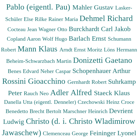
Pablo (eigentl. Pau)
Mahler Gustav
Lasker-
Dehmel Richard
Schüler Else
Rilke Rainer Maria
Burckhardt Carl Jakob
Cocteau Jean
Wagner Otto
Barlach Ernst
Copland Aaron
Wolf Hugo
Schumann
Mann Klaus
Robert
Arndt Ernst Moritz
Löns Hermann
Donizetti Gaetano
Beheim-Schwarzbach Martin
Schopenhauer Arthur
Benes Edvard
Neher Caspar
Rossini Gioacchino
Suhrkamp
Gernhardt Robert
Adler Alfred
Peter
Staeck Klaus
Rauch Neo
Danella Utta (eigentl. Denneler)
Czechowski Heinz
Croce
Devrient
Benedetto
Brecht Bertolt
Marschner Heinrich
Christo (d. i. Christo Wladimirow
Ludwig
Jawaschew)
Feininger Lyonel
Clemenceau George