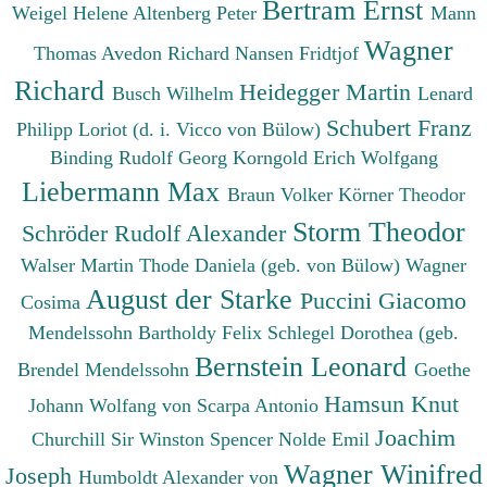
Bertram Ernst
Weigel Helene
Altenberg Peter
Mann
Wagner
Thomas
Avedon Richard
Nansen Fridtjof
Richard
Heidegger Martin
Busch Wilhelm
Lenard
Schubert Franz
Philipp
Loriot (d. i. Vicco von Bülow)
Binding Rudolf Georg
Korngold Erich Wolfgang
Liebermann Max
Braun Volker
Körner Theodor
Storm Theodor
Schröder Rudolf Alexander
Walser Martin
Thode Daniela (geb. von Bülow)
Wagner
August der Starke
Puccini Giacomo
Cosima
Mendelssohn Bartholdy Felix
Schlegel Dorothea (geb.
Bernstein Leonard
Brendel Mendelssohn
Goethe
Hamsun Knut
Johann Wolfang von
Scarpa Antonio
Joachim
Churchill Sir Winston Spencer
Nolde Emil
Wagner Winifred
Joseph
Humboldt Alexander von