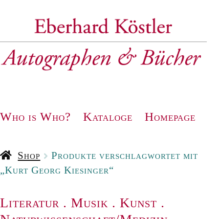
Zur
Zum
Navigation
Inhalt
springen
springen
Who is Who?
Kataloge
Homepage
Shop
Produkte verschlagwortet mit
„Kurt Georg Kiesinger“
Literatur
.
Musik
.
Kunst
.