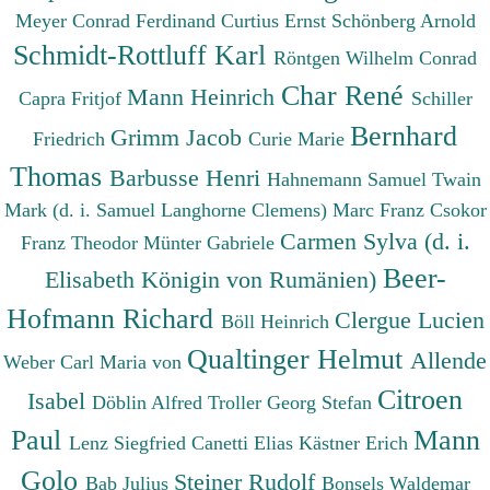
Meyer Conrad Ferdinand
Curtius Ernst
Schönberg Arnold
Schmidt-Rottluff Karl
Röntgen Wilhelm Conrad
Char René
Mann Heinrich
Capra Fritjof
Schiller
Bernhard
Grimm Jacob
Friedrich
Curie Marie
Thomas
Barbusse Henri
Hahnemann Samuel
Twain
Mark (d. i. Samuel Langhorne Clemens)
Marc Franz
Csokor
Carmen Sylva (d. i.
Franz Theodor
Münter Gabriele
Beer-
Elisabeth Königin von Rumänien)
Hofmann Richard
Clergue Lucien
Böll Heinrich
Qualtinger Helmut
Allende
Weber Carl Maria von
Citroen
Isabel
Döblin Alfred
Troller Georg Stefan
Paul
Mann
Lenz Siegfried
Canetti Elias
Kästner Erich
Golo
Steiner Rudolf
Bab Julius
Bonsels Waldemar