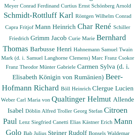
Meyer Conrad Ferdinand
Curtius Ernst
Schönberg Arnold
Schmidt-Rottluff Karl
Röntgen Wilhelm Conrad
Char René
Mann Heinrich
Capra Fritjof
Schiller
Bernhard
Grimm Jacob
Friedrich
Curie Marie
Thomas
Barbusse Henri
Hahnemann Samuel
Twain
Mark (d. i. Samuel Langhorne Clemens)
Marc Franz
Csokor
Carmen Sylva (d. i.
Franz Theodor
Münter Gabriele
Beer-
Elisabeth Königin von Rumänien)
Hofmann Richard
Clergue Lucien
Böll Heinrich
Qualtinger Helmut
Allende
Weber Carl Maria von
Citroen
Isabel
Döblin Alfred
Troller Georg Stefan
Paul
Mann
Lenz Siegfried
Canetti Elias
Kästner Erich
Golo
Steiner Rudolf
Bab Julius
Bonsels Waldemar