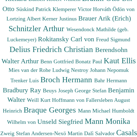
Otto
Süskind Patrick
Klemperer Victor
Horváth Ödön von
Brauer Arik (Erich)
Lortzing Albert
Kerner Justinus
Schnitzler Arthur
Wesendonck Mathilde (geb.
Rokitansky Carl von
Luckemeyer)
Freud Sigmund
Delius Friedrich Christian
Berendsohn
Kaut Ellis
Walter Arthur
Benn Gottfried
Bonatz Paul
Mies van der Rohe Ludwig
Nestroy Johann Nepomuk
Broch Hermann
Trenker Luis
Bahr Hermann
Bradbury Ray
Benjamin
Beuys Joseph
George Stefan
Walter
Weill Kurt
Hoffmann von Fallersleben August
Braque Georges
Heinrich
Mann Michael
Humboldt
Mann Monika
Unseld Siegfried
Wilhelm von
Casals
Zweig Stefan
Andersen-Nexö Martin
Dalì Salvador