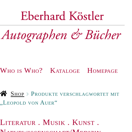
Zur
Zum
Navigation
Inhalt
springen
springen
Who is Who?
Kataloge
Homepage
Shop
Produkte verschlagwortet mit
„Leopold von Auer“
Literatur
.
Musik
.
Kunst
.