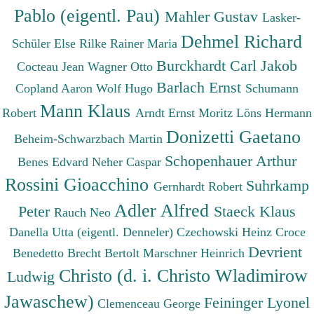
Pablo (eigentl. Pau)
Mahler Gustav
Lasker-
Dehmel Richard
Schüler Else
Rilke Rainer Maria
Burckhardt Carl Jakob
Cocteau Jean
Wagner Otto
Barlach Ernst
Copland Aaron
Wolf Hugo
Schumann
Mann Klaus
Robert
Arndt Ernst Moritz
Löns Hermann
Donizetti Gaetano
Beheim-Schwarzbach Martin
Schopenhauer Arthur
Benes Edvard
Neher Caspar
Rossini Gioacchino
Suhrkamp
Gernhardt Robert
Adler Alfred
Peter
Staeck Klaus
Rauch Neo
Danella Utta (eigentl. Denneler)
Czechowski Heinz
Croce
Devrient
Benedetto
Brecht Bertolt
Marschner Heinrich
Christo (d. i. Christo Wladimirow
Ludwig
Jawaschew)
Feininger Lyonel
Clemenceau George