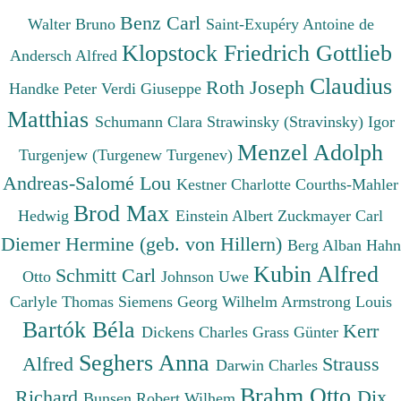
Benz Carl
Walter Bruno
Saint-Exupéry Antoine de
Klopstock Friedrich Gottlieb
Andersch Alfred
Claudius
Roth Joseph
Handke Peter
Verdi Giuseppe
Matthias
Schumann Clara
Strawinsky (Stravinsky) Igor
Menzel Adolph
Turgenjew (Turgenew Turgenev)
Andreas-Salomé Lou
Kestner Charlotte
Courths-Mahler
Brod Max
Hedwig
Einstein Albert
Zuckmayer Carl
Diemer Hermine (geb. von Hillern)
Berg Alban
Hahn
Kubin Alfred
Schmitt Carl
Otto
Johnson Uwe
Carlyle Thomas
Siemens Georg Wilhelm
Armstrong Louis
Bartók Béla
Kerr
Dickens Charles
Grass Günter
Seghers Anna
Alfred
Strauss
Darwin Charles
Brahm Otto
Richard
Dix
Bunsen Robert Wilhem