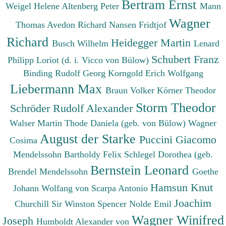
Bertram Ernst
Weigel Helene
Altenberg Peter
Mann
Wagner
Thomas
Avedon Richard
Nansen Fridtjof
Richard
Heidegger Martin
Busch Wilhelm
Lenard
Schubert Franz
Philipp
Loriot (d. i. Vicco von Bülow)
Binding Rudolf Georg
Korngold Erich Wolfgang
Liebermann Max
Braun Volker
Körner Theodor
Storm Theodor
Schröder Rudolf Alexander
Walser Martin
Thode Daniela (geb. von Bülow)
Wagner
August der Starke
Puccini Giacomo
Cosima
Mendelssohn Bartholdy Felix
Schlegel Dorothea (geb.
Bernstein Leonard
Brendel Mendelssohn
Goethe
Hamsun Knut
Johann Wolfang von
Scarpa Antonio
Joachim
Churchill Sir Winston Spencer
Nolde Emil
Wagner Winifred
Joseph
Humboldt Alexander von