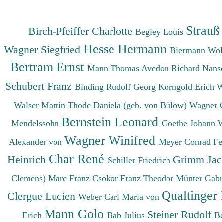
Strauß
Birch-Pfeiffer Charlotte
Begley Louis
Hesse Hermann
Wagner Siegfried
Biermann Wo
Bertram Ernst
Mann Thomas
Avedon Richard
Nanse
Schubert Franz
Binding Rudolf Georg
Korngold Erich 
Walser Martin
Thode Daniela (geb. von Bülow)
Wagner 
Bernstein Leonard
Mendelssohn
Goethe Johann 
Wagner Winifred
Alexander von
Meyer Conrad F
Char René
Heinrich
Grimm Ja
Schiller Friedrich
Clemens)
Marc Franz
Csokor Franz Theodor
Münter Gabr
Qualtinger
Clergue Lucien
Weber Carl Maria von
Mann Golo
Steiner Rudolf
Erich
Bab Julius
B