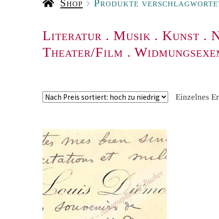
Shop
Produkte verschlagwortet
Literatur
.
Musik
.
Kunst
.
N
Theater/Film
.
Widmungsexe
Einzelnes E