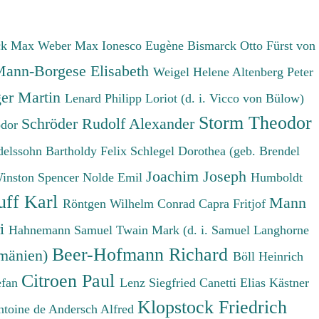
ck Max
Weber Max
Ionesco Eugène
Bismarck Otto Fürst von
ann-Borgese Elisabeth
Weigel Helene
Altenberg Peter
er Martin
Lenard Philipp
Loriot (d. i. Vicco von Bülow)
Storm Theodor
Schröder Rudolf Alexander
odor
elssohn Bartholdy Felix
Schlegel Dorothea (geb. Brendel
Joachim Joseph
Winston Spencer
Nolde Emil
Humboldt
uff Karl
Mann
Röntgen Wilhelm Conrad
Capra Fritjof
ri
Hahnemann Samuel
Twain Mark (d. i. Samuel Langhorne
Beer-Hofmann Richard
umänien)
Böll Heinrich
Citroen Paul
efan
Lenz Siegfried
Canetti Elias
Kästner
Klopstock Friedrich
ntoine de
Andersch Alfred