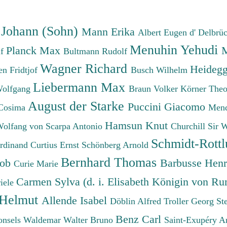
 Johann (Sohn)
Mann Erika
Albert Eugen d'
Delbrü
Menuhin Yehudi
Planck Max
M
lf
Bultmann Rudolf
Wagner Richard
Heidegg
n Fridtjof
Busch Wilhelm
Liebermann Max
Wolfgang
Braun Volker
Körner The
August der Starke
Puccini Giacomo
Cosima
Mend
Hamsun Knut
Wolfang von
Scarpa Antonio
Churchill Sir 
Schmidt-Rottl
erdinand
Curtius Ernst
Schönberg Arnold
Bernhard Thomas
cob
Barbusse Hen
Curie Marie
Carmen Sylva (d. i. Elisabeth Königin von R
iele
 Helmut
Allende Isabel
Döblin Alfred
Troller Georg St
Benz Carl
onsels Waldemar
Walter Bruno
Saint-Exupéry A