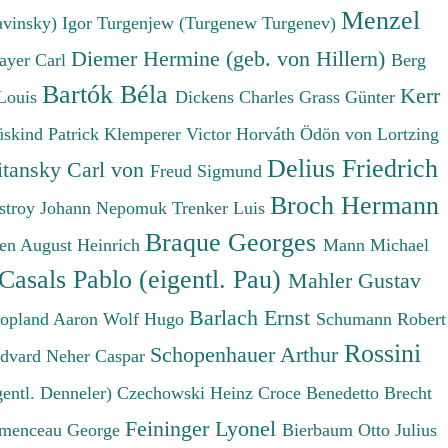
Menzel
avinsky) Igor
Turgenjew (Turgenew Turgenev)
Diemer Hermine (geb. von Hillern)
ayer Carl
Berg
Bartók Béla
Kerr
Louis
Dickens Charles
Grass Günter
üskind Patrick
Klemperer Victor
Horváth Ödön von
Lortzing
Delius Friedrich
tansky Carl von
Freud Sigmund
Broch Hermann
stroy Johann Nepomuk
Trenker Luis
Braque Georges
en August Heinrich
Mann Michael
Casals Pablo (eigentl. Pau)
Mahler Gustav
Barlach Ernst
opland Aaron
Wolf Hugo
Schumann Robert
Rossini
Schopenhauer Arthur
Edvard
Neher Caspar
gentl. Denneler)
Czechowski Heinz
Croce Benedetto
Brecht
Feininger Lyonel
menceau George
Bierbaum Otto Julius