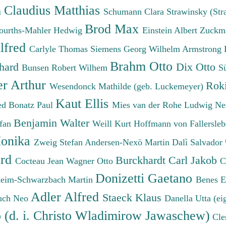
Claudius Matthias
h
Schumann Clara
Strawinsky (Str
Brod Max
ourths-Mahler Hedwig
Einstein Albert
Zuckm
lfred
Carlyle Thomas
Siemens Georg Wilhelm
Armstrong 
Brahm Otto
chard
Dix Otto
Bunsen Robert Wilhem
S
er Arthur
Roki
Wesendonck Mathilde (geb. Luckemeyer)
Kaut Ellis
ied
Bonatz Paul
Mies van der Rohe Ludwig
Ne
Benjamin Walter
efan
Weill Kurt
Hoffmann von Fallersleb
onika
Zweig Stefan
Andersen-Nexö Martin
Dalì Salvador
ard
Burckhardt Carl Jakob
Cocteau Jean
Wagner Otto
C
Donizetti Gaetano
eim-Schwarzbach Martin
Benes 
Adler Alfred
Staeck Klaus
uch Neo
Danella Utta (ei
o (d. i. Christo Wladimirow Jawaschew)
Cle