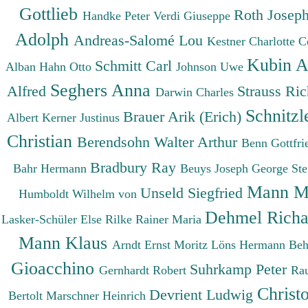
Gottlieb
Roth Josep
Handke Peter
Verdi Giuseppe
Adolph
Andreas-Salomé Lou
Kestner Charlotte
C
Kubin A
Schmitt Carl
Alban
Hahn Otto
Johnson Uwe
Seghers Anna
Alfred
Strauss Ri
Darwin Charles
Schnitzl
Brauer Arik (Erich)
Albert
Kerner Justinus
Christian
Berendsohn Walter Arthur
Benn Gottfr
Bradbury Ray
Bahr Hermann
Beuys Joseph
George St
Mann M
Unseld Siegfried
Humboldt Wilhelm von
Dehmel Rich
Lasker-Schüler Else
Rilke Rainer Maria
Mann Klaus
Arndt Ernst Moritz
Löns Hermann
Beh
Gioacchino
Suhrkamp Peter
Gernhardt Robert
Ra
Christ
Devrient Ludwig
Bertolt
Marschner Heinrich