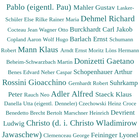
Pablo (eigentl. Pau)
Mahler Gustav
Lasker-
Dehmel Richard
Schüler Else
Rilke Rainer Maria
Burckhardt Carl Jakob
Cocteau Jean
Wagner Otto
Barlach Ernst
Copland Aaron
Wolf Hugo
Schumann
Mann Klaus
Robert
Arndt Ernst Moritz
Löns Hermann
Donizetti Gaetano
Beheim-Schwarzbach Martin
Schopenhauer Arthur
Benes Edvard
Neher Caspar
Rossini Gioacchino
Suhrkamp
Gernhardt Robert
Adler Alfred
Peter
Staeck Klaus
Rauch Neo
Danella Utta (eigentl. Denneler)
Czechowski Heinz
Croce
Devrient
Benedetto
Brecht Bertolt
Marschner Heinrich
Christo (d. i. Christo Wladimirow
Ludwig
Jawaschew)
Feininger Lyonel
Clemenceau George