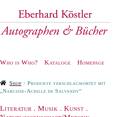
Zur
Zum
Navigation
Inhalt
springen
springen
Who is Who?
Kataloge
Homepage
Shop
Produkte verschlagwortet mit
„Narcisse-Achille de Salvandy“
Literatur
.
Musik
.
Kunst
.