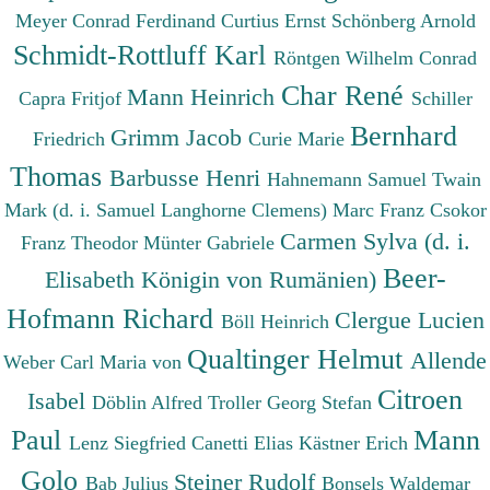
Meyer Conrad Ferdinand
Curtius Ernst
Schönberg Arnold
Schmidt-Rottluff Karl
Röntgen Wilhelm Conrad
Char René
Mann Heinrich
Capra Fritjof
Schiller
Bernhard
Grimm Jacob
Friedrich
Curie Marie
Thomas
Barbusse Henri
Hahnemann Samuel
Twain
Mark (d. i. Samuel Langhorne Clemens)
Marc Franz
Csokor
Carmen Sylva (d. i.
Franz Theodor
Münter Gabriele
Beer-
Elisabeth Königin von Rumänien)
Hofmann Richard
Clergue Lucien
Böll Heinrich
Qualtinger Helmut
Allende
Weber Carl Maria von
Citroen
Isabel
Döblin Alfred
Troller Georg Stefan
Paul
Mann
Lenz Siegfried
Canetti Elias
Kästner Erich
Golo
Steiner Rudolf
Bab Julius
Bonsels Waldemar