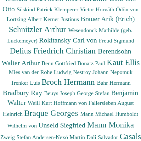
Otto
Süskind Patrick
Klemperer Victor
Horváth Ödön von
Brauer Arik (Erich)
Lortzing Albert
Kerner Justinus
Schnitzler Arthur
Wesendonck Mathilde (geb.
Rokitansky Carl von
Luckemeyer)
Freud Sigmund
Delius Friedrich Christian
Berendsohn
Kaut Ellis
Walter Arthur
Benn Gottfried
Bonatz Paul
Mies van der Rohe Ludwig
Nestroy Johann Nepomuk
Broch Hermann
Trenker Luis
Bahr Hermann
Bradbury Ray
Benjamin
Beuys Joseph
George Stefan
Walter
Weill Kurt
Hoffmann von Fallersleben August
Braque Georges
Heinrich
Mann Michael
Humboldt
Mann Monika
Unseld Siegfried
Wilhelm von
Casals
Zweig Stefan
Andersen-Nexö Martin
Dalì Salvador