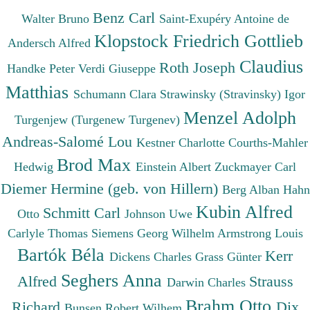
Benz Carl
Walter Bruno
Saint-Exupéry Antoine de
Klopstock Friedrich Gottlieb
Andersch Alfred
Claudius
Roth Joseph
Handke Peter
Verdi Giuseppe
Matthias
Schumann Clara
Strawinsky (Stravinsky) Igor
Menzel Adolph
Turgenjew (Turgenew Turgenev)
Andreas-Salomé Lou
Kestner Charlotte
Courths-Mahler
Brod Max
Hedwig
Einstein Albert
Zuckmayer Carl
Diemer Hermine (geb. von Hillern)
Berg Alban
Hahn
Kubin Alfred
Schmitt Carl
Otto
Johnson Uwe
Carlyle Thomas
Siemens Georg Wilhelm
Armstrong Louis
Bartók Béla
Kerr
Dickens Charles
Grass Günter
Seghers Anna
Alfred
Strauss
Darwin Charles
Brahm Otto
Richard
Dix
Bunsen Robert Wilhem