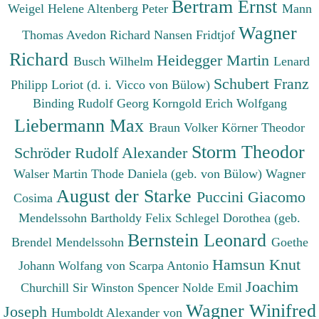
Bertram Ernst
Weigel Helene
Altenberg Peter
Mann
Wagner
Thomas
Avedon Richard
Nansen Fridtjof
Richard
Heidegger Martin
Busch Wilhelm
Lenard
Schubert Franz
Philipp
Loriot (d. i. Vicco von Bülow)
Binding Rudolf Georg
Korngold Erich Wolfgang
Liebermann Max
Braun Volker
Körner Theodor
Storm Theodor
Schröder Rudolf Alexander
Walser Martin
Thode Daniela (geb. von Bülow)
Wagner
August der Starke
Puccini Giacomo
Cosima
Mendelssohn Bartholdy Felix
Schlegel Dorothea (geb.
Bernstein Leonard
Brendel Mendelssohn
Goethe
Hamsun Knut
Johann Wolfang von
Scarpa Antonio
Joachim
Churchill Sir Winston Spencer
Nolde Emil
Wagner Winifred
Joseph
Humboldt Alexander von