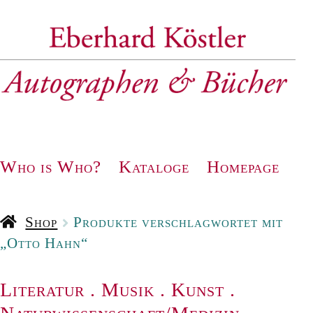
Zur
Zum
Navigation
Inhalt
springen
springen
Who is Who?
Kataloge
Homepage
Shop
Produkte verschlagwortet mit
„Otto Hahn“
Literatur
.
Musik
.
Kunst
.