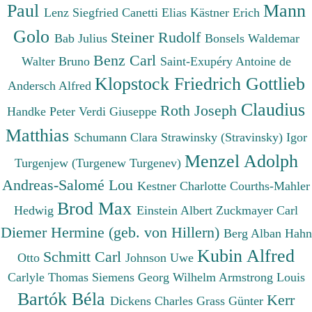
Paul
Mann
Lenz Siegfried
Canetti Elias
Kästner Erich
Golo
Steiner Rudolf
Bab Julius
Bonsels Waldemar
Benz Carl
Walter Bruno
Saint-Exupéry Antoine de
Klopstock Friedrich Gottlieb
Andersch Alfred
Claudius
Roth Joseph
Handke Peter
Verdi Giuseppe
Matthias
Schumann Clara
Strawinsky (Stravinsky) Igor
Menzel Adolph
Turgenjew (Turgenew Turgenev)
Andreas-Salomé Lou
Kestner Charlotte
Courths-Mahler
Brod Max
Hedwig
Einstein Albert
Zuckmayer Carl
Diemer Hermine (geb. von Hillern)
Berg Alban
Hahn
Kubin Alfred
Schmitt Carl
Otto
Johnson Uwe
Carlyle Thomas
Siemens Georg Wilhelm
Armstrong Louis
Bartók Béla
Kerr
Dickens Charles
Grass Günter