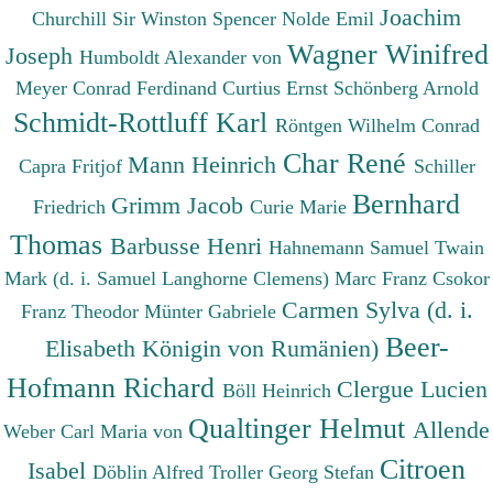
Joachim
Churchill Sir Winston Spencer
Nolde Emil
Wagner Winifred
Joseph
Humboldt Alexander von
Meyer Conrad Ferdinand
Curtius Ernst
Schönberg Arnold
Schmidt-Rottluff Karl
Röntgen Wilhelm Conrad
Char René
Mann Heinrich
Capra Fritjof
Schiller
Bernhard
Grimm Jacob
Friedrich
Curie Marie
Thomas
Barbusse Henri
Hahnemann Samuel
Twain
Mark (d. i. Samuel Langhorne Clemens)
Marc Franz
Csokor
Carmen Sylva (d. i.
Franz Theodor
Münter Gabriele
Beer-
Elisabeth Königin von Rumänien)
Hofmann Richard
Clergue Lucien
Böll Heinrich
Qualtinger Helmut
Allende
Weber Carl Maria von
Citroen
Isabel
Döblin Alfred
Troller Georg Stefan