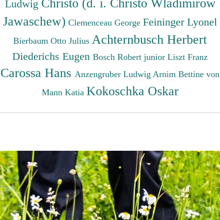
Christo (d. i. Christo Wladimirow
Ludwig
Jawaschew)
Feininger Lyonel
Clemenceau George
Achternbusch Herbert
Bierbaum Otto Julius
Diederichs Eugen
Bosch Robert junior
Liszt Franz
Carossa Hans
Anzengruber Ludwig
Arnim Bettine von
Kokoschka Oskar
Mann Katia