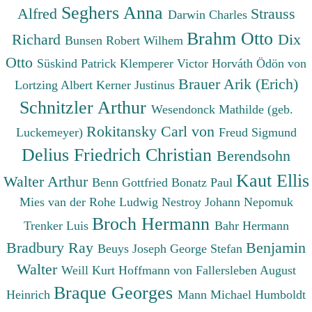
Seghers Anna
Alfred
Strauss
Darwin Charles
Brahm Otto
Richard
Dix
Bunsen Robert Wilhem
Otto
Süskind Patrick
Klemperer Victor
Horváth Ödön von
Brauer Arik (Erich)
Lortzing Albert
Kerner Justinus
Schnitzler Arthur
Wesendonck Mathilde (geb.
Rokitansky Carl von
Luckemeyer)
Freud Sigmund
Delius Friedrich Christian
Berendsohn
Kaut Ellis
Walter Arthur
Benn Gottfried
Bonatz Paul
Mies van der Rohe Ludwig
Nestroy Johann Nepomuk
Broch Hermann
Trenker Luis
Bahr Hermann
Bradbury Ray
Benjamin
Beuys Joseph
George Stefan
Walter
Weill Kurt
Hoffmann von Fallersleben August
Braque Georges
Heinrich
Mann Michael
Humboldt