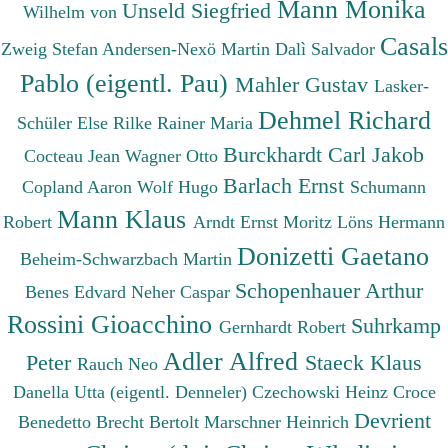
Mann Monika
Unseld Siegfried
Wilhelm von
Casals
Zweig Stefan
Andersen-Nexö Martin
Dalì Salvador
Pablo (eigentl. Pau)
Mahler Gustav
Lasker-
Dehmel Richard
Schüler Else
Rilke Rainer Maria
Burckhardt Carl Jakob
Cocteau Jean
Wagner Otto
Barlach Ernst
Copland Aaron
Wolf Hugo
Schumann
Mann Klaus
Robert
Arndt Ernst Moritz
Löns Hermann
Donizetti Gaetano
Beheim-Schwarzbach Martin
Schopenhauer Arthur
Benes Edvard
Neher Caspar
Rossini Gioacchino
Suhrkamp
Gernhardt Robert
Adler Alfred
Peter
Staeck Klaus
Rauch Neo
Danella Utta (eigentl. Denneler)
Czechowski Heinz
Croce
Devrient
Benedetto
Brecht Bertolt
Marschner Heinrich