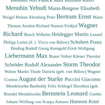
Biermann Wolf
Bultmann Rudolf
Menuhin Yehudi
Mann-Borgese Elisabeth
Bertram Ernst
Weigel Helene
Altenberg Peter
Mann
Wagner
Thomas
Avedon Richard
Nansen Fridtjof
Richard
Heidegger Martin
Busch Wilhelm
Lenard
Schubert Franz
Philipp
Loriot (d. i. Vicco von Bülow)
Binding Rudolf Georg
Korngold Erich Wolfgang
Liebermann Max
Braun Volker
Körner Theodor
Storm Theodor
Schröder Rudolf Alexander
Walser Martin
Thode Daniela (geb. von Bülow)
Wagner
August der Starke
Puccini Giacomo
Cosima
Mendelssohn Bartholdy Felix
Schlegel Dorothea (geb.
Bernstein Leonard
Brendel Mendelssohn
Goethe
Hamsun Knut
Johann Wolfang von
Scarpa Antonio