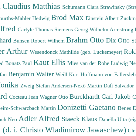
Claudius Matthias
h
Schumann Clara
Strawinsky (Str
Brod Max
ourths-Mahler Hedwig
Einstein Albert
Zuckm
lfred
Carlyle Thomas
Siemens Georg Wilhelm
Armstrong 
Brahm Otto
chard
Dix Otto
Bunsen Robert Wilhem
S
er Arthur
Roki
Wesendonck Mathilde (geb. Luckemeyer)
Kaut Ellis
ied
Bonatz Paul
Mies van der Rohe Ludwig
Ne
Benjamin Walter
efan
Weill Kurt
Hoffmann von Fallersleb
onika
Zweig Stefan
Andersen-Nexö Martin
Dalì Salvador
ard
Burckhardt Carl Jakob
Cocteau Jean
Wagner Otto
C
Donizetti Gaetano
eim-Schwarzbach Martin
Benes 
Adler Alfred
Staeck Klaus
uch Neo
Danella Utta (ei
o (d. i. Christo Wladimirow Jawaschew)
Cle