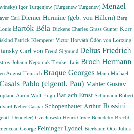
Menzel
avinsky) Igor
Turgenjew (Turgenew Turgenev)
Diemer Hermine (geb. von Hillern)
ayer Carl
Berg
Bartók Béla
Kerr
Louis
Dickens Charles
Grass Günter
üskind Patrick
Klemperer Victor
Horváth Ödön von
Lortzing
Delius Friedrich
tansky Carl von
Freud Sigmund
Broch Hermann
stroy Johann Nepomuk
Trenker Luis
Braque Georges
en August Heinrich
Mann Michael
Casals Pablo (eigentl. Pau)
Mahler Gustav
Barlach Ernst
opland Aaron
Wolf Hugo
Schumann Robert
Rossini
Schopenhauer Arthur
Edvard
Neher Caspar
gentl. Denneler)
Czechowski Heinz
Croce Benedetto
Brecht
Feininger Lyonel
menceau George
Bierbaum Otto Julius