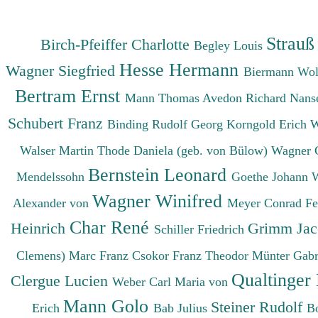
Strauß
Birch-Pfeiffer Charlotte
Begley Louis
Hesse Hermann
Wagner Siegfried
Biermann Wo
Bertram Ernst
Mann Thomas
Avedon Richard
Nanse
Schubert Franz
Binding Rudolf Georg
Korngold Erich 
Walser Martin
Thode Daniela (geb. von Bülow)
Wagner 
Bernstein Leonard
Mendelssohn
Goethe Johann 
Wagner Winifred
Alexander von
Meyer Conrad F
Char René
Heinrich
Grimm Ja
Schiller Friedrich
Clemens)
Marc Franz
Csokor Franz Theodor
Münter Gabr
Qualtinger
Clergue Lucien
Weber Carl Maria von
Mann Golo
Steiner Rudolf
Erich
Bab Julius
B