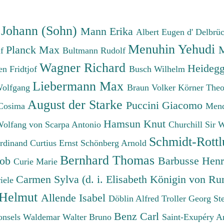
absteigend
 Johann (Sohn)
Mann Erika
Albert Eugen d'
Delbrü
Menuhin Yehudi
Planck Max
M
lf
Bultmann Rudolf
Wagner Richard
Heidegg
n Fridtjof
Busch Wilhelm
Liebermann Max
Wolfgang
Braun Volker
Körner The
August der Starke
Puccini Giacomo
Cosima
Mend
Hamsun Knut
Wolfang von
Scarpa Antonio
Churchill Sir 
Schmidt-Rottl
erdinand
Curtius Ernst
Schönberg Arnold
Bernhard Thomas
cob
Barbusse Hen
Curie Marie
Carmen Sylva (d. i. Elisabeth Königin von R
iele
 Helmut
Allende Isabel
Döblin Alfred
Troller Georg St
Benz Carl
onsels Waldemar
Walter Bruno
Saint-Exupéry A