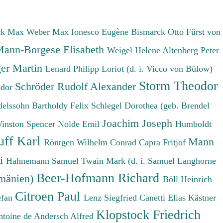
ck Max
Weber Max
Ionesco Eugène
Bismarck Otto Fürst von
ann-Borgese Elisabeth
Weigel Helene
Altenberg Peter
er Martin
Lenard Philipp
Loriot (d. i. Vicco von Bülow)
Storm Theodor
Schröder Rudolf Alexander
odor
elssohn Bartholdy Felix
Schlegel Dorothea (geb. Brendel
Joachim Joseph
Winston Spencer
Nolde Emil
Humboldt
uff Karl
Mann
Röntgen Wilhelm Conrad
Capra Fritjof
ri
Hahnemann Samuel
Twain Mark (d. i. Samuel Langhorne
Beer-Hofmann Richard
umänien)
Böll Heinrich
Citroen Paul
efan
Lenz Siegfried
Canetti Elias
Kästner
Klopstock Friedrich
ntoine de
Andersch Alfred