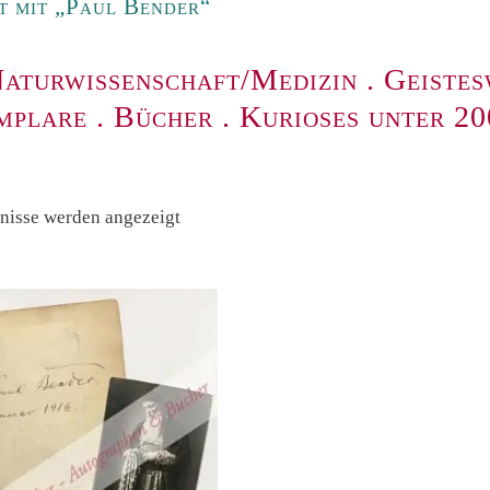
t mit „Paul Bender“
aturwissenschaft/Medizin
.
Geistes
mplare
.
Bücher
.
Kurioses unter 2
Nach
bnisse werden angezeigt
Preis
sortiert:
absteigend