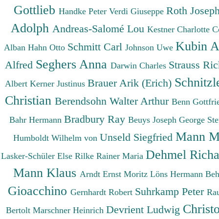
Gottlieb
Roth Josep
Handke Peter
Verdi Giuseppe
Adolph
Andreas-Salomé Lou
Kestner Charlotte
C
Kubin A
Schmitt Carl
Alban
Hahn Otto
Johnson Uwe
Seghers Anna
Alfred
Strauss Ri
Darwin Charles
Schnitzl
Brauer Arik (Erich)
Albert
Kerner Justinus
Christian
Berendsohn Walter Arthur
Benn Gottfr
Bradbury Ray
Bahr Hermann
Beuys Joseph
George St
Mann M
Unseld Siegfried
Humboldt Wilhelm von
Dehmel Rich
Lasker-Schüler Else
Rilke Rainer Maria
Mann Klaus
Arndt Ernst Moritz
Löns Hermann
Beh
Gioacchino
Suhrkamp Peter
Gernhardt Robert
Ra
Christ
Devrient Ludwig
Bertolt
Marschner Heinrich