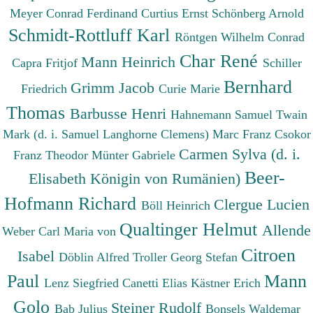
Meyer Conrad Ferdinand
Curtius Ernst
Schönberg Arnold
Schmidt-Rottluff Karl
Röntgen Wilhelm Conrad
Char René
Mann Heinrich
Capra Fritjof
Schiller
Bernhard
Grimm Jacob
Friedrich
Curie Marie
Thomas
Barbusse Henri
Hahnemann Samuel
Twain
Mark (d. i. Samuel Langhorne Clemens)
Marc Franz
Csokor
Carmen Sylva (d. i.
Franz Theodor
Münter Gabriele
Beer-
Elisabeth Königin von Rumänien)
Hofmann Richard
Clergue Lucien
Böll Heinrich
Qualtinger Helmut
Allende
Weber Carl Maria von
Citroen
Isabel
Döblin Alfred
Troller Georg Stefan
Paul
Mann
Lenz Siegfried
Canetti Elias
Kästner Erich
Golo
Steiner Rudolf
Bab Julius
Bonsels Waldemar