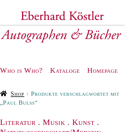
Zur
Zum
Navigation
Inhalt
springen
springen
Who is Who?
Kataloge
Homepage
Shop
Produkte verschlagwortet mit
„Paul Bulss“
Literatur
.
Musik
.
Kunst
.