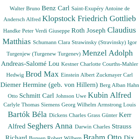
Benz Carl
Walter Bruno
Saint-Exupéry Antoine de
Klopstock Friedrich Gottlieb
Andersch Alfred
Claudius
Roth Joseph
Handke Peter
Verdi Giuseppe
Matthias
Schumann Clara
Strawinsky (Stravinsky) Igor
Menzel Adolph
Turgenjew (Turgenew Turgenev)
Andreas-Salomé Lou
Kestner Charlotte
Courths-Mahler
Brod Max
Hedwig
Einstein Albert
Zuckmayer Carl
Diemer Hermine (geb. von Hillern)
Berg Alban
Hahn
Kubin Alfred
Schmitt Carl
Otto
Johnson Uwe
Carlyle Thomas
Siemens Georg Wilhelm
Armstrong Louis
Bartók Béla
Kerr
Dickens Charles
Grass Günter
Seghers Anna
Alfred
Strauss
Darwin Charles
Brahm Otto
Richard
Dix
Bunsen Robert Wilhem