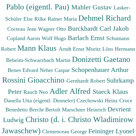
Pablo (eigentl. Pau)
Mahler Gustav
Lasker-
Dehmel Richard
Schüler Else
Rilke Rainer Maria
Burckhardt Carl Jakob
Cocteau Jean
Wagner Otto
Barlach Ernst
Copland Aaron
Wolf Hugo
Schumann
Mann Klaus
Robert
Arndt Ernst Moritz
Löns Hermann
Donizetti Gaetano
Beheim-Schwarzbach Martin
Schopenhauer Arthur
Benes Edvard
Neher Caspar
Rossini Gioacchino
Suhrkamp
Gernhardt Robert
Adler Alfred
Peter
Staeck Klaus
Rauch Neo
Danella Utta (eigentl. Denneler)
Czechowski Heinz
Croce
Devrient
Benedetto
Brecht Bertolt
Marschner Heinrich
Christo (d. i. Christo Wladimirow
Ludwig
Jawaschew)
Feininger Lyonel
Clemenceau George