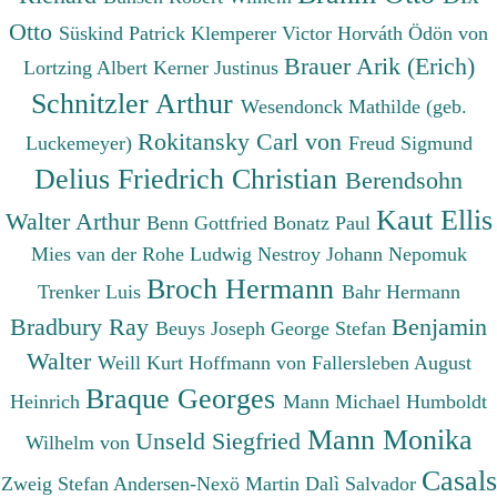
Otto
Süskind Patrick
Klemperer Victor
Horváth Ödön von
Brauer Arik (Erich)
Lortzing Albert
Kerner Justinus
Schnitzler Arthur
Wesendonck Mathilde (geb.
Rokitansky Carl von
Luckemeyer)
Freud Sigmund
Delius Friedrich Christian
Berendsohn
Kaut Ellis
Walter Arthur
Benn Gottfried
Bonatz Paul
Mies van der Rohe Ludwig
Nestroy Johann Nepomuk
Broch Hermann
Trenker Luis
Bahr Hermann
Bradbury Ray
Benjamin
Beuys Joseph
George Stefan
Walter
Weill Kurt
Hoffmann von Fallersleben August
Braque Georges
Heinrich
Mann Michael
Humboldt
Mann Monika
Unseld Siegfried
Wilhelm von
Casals
Zweig Stefan
Andersen-Nexö Martin
Dalì Salvador