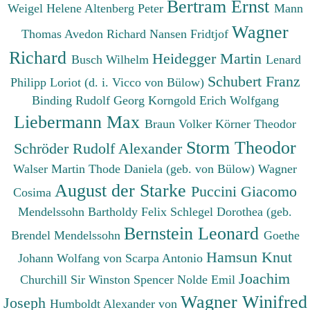
Bertram Ernst
Weigel Helene
Altenberg Peter
Mann
Wagner
Thomas
Avedon Richard
Nansen Fridtjof
Richard
Heidegger Martin
Busch Wilhelm
Lenard
Schubert Franz
Philipp
Loriot (d. i. Vicco von Bülow)
Binding Rudolf Georg
Korngold Erich Wolfgang
Liebermann Max
Braun Volker
Körner Theodor
Storm Theodor
Schröder Rudolf Alexander
Walser Martin
Thode Daniela (geb. von Bülow)
Wagner
August der Starke
Puccini Giacomo
Cosima
Mendelssohn Bartholdy Felix
Schlegel Dorothea (geb.
Bernstein Leonard
Brendel Mendelssohn
Goethe
Hamsun Knut
Johann Wolfang von
Scarpa Antonio
Joachim
Churchill Sir Winston Spencer
Nolde Emil
Wagner Winifred
Joseph
Humboldt Alexander von