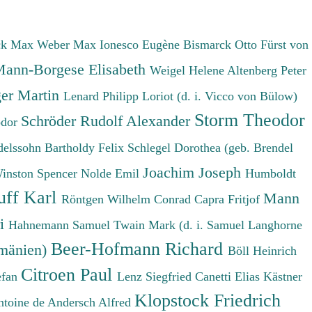
ck Max
Weber Max
Ionesco Eugène
Bismarck Otto Fürst von
ann-Borgese Elisabeth
Weigel Helene
Altenberg Peter
er Martin
Lenard Philipp
Loriot (d. i. Vicco von Bülow)
Storm Theodor
Schröder Rudolf Alexander
odor
elssohn Bartholdy Felix
Schlegel Dorothea (geb. Brendel
Joachim Joseph
Winston Spencer
Nolde Emil
Humboldt
uff Karl
Mann
Röntgen Wilhelm Conrad
Capra Fritjof
ri
Hahnemann Samuel
Twain Mark (d. i. Samuel Langhorne
Beer-Hofmann Richard
umänien)
Böll Heinrich
Citroen Paul
efan
Lenz Siegfried
Canetti Elias
Kästner
Klopstock Friedrich
ntoine de
Andersch Alfred