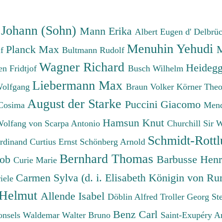
 Johann (Sohn)
Mann Erika
Albert Eugen d'
Delbrü
Menuhin Yehudi
Planck Max
M
lf
Bultmann Rudolf
Wagner Richard
Heidegg
n Fridtjof
Busch Wilhelm
Liebermann Max
Wolfgang
Braun Volker
Körner The
August der Starke
Puccini Giacomo
Cosima
Mend
Hamsun Knut
Wolfang von
Scarpa Antonio
Churchill Sir 
Schmidt-Rottl
erdinand
Curtius Ernst
Schönberg Arnold
Bernhard Thomas
cob
Barbusse Hen
Curie Marie
Carmen Sylva (d. i. Elisabeth Königin von R
iele
 Helmut
Allende Isabel
Döblin Alfred
Troller Georg St
Benz Carl
onsels Waldemar
Walter Bruno
Saint-Exupéry A