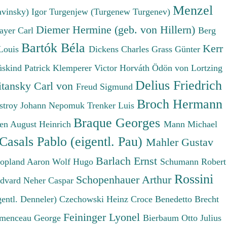
Menzel
avinsky) Igor
Turgenjew (Turgenew Turgenev)
Diemer Hermine (geb. von Hillern)
ayer Carl
Berg
Bartók Béla
Kerr
Louis
Dickens Charles
Grass Günter
üskind Patrick
Klemperer Victor
Horváth Ödön von
Lortzing
Delius Friedrich
tansky Carl von
Freud Sigmund
Broch Hermann
stroy Johann Nepomuk
Trenker Luis
Braque Georges
en August Heinrich
Mann Michael
Casals Pablo (eigentl. Pau)
Mahler Gustav
Barlach Ernst
opland Aaron
Wolf Hugo
Schumann Robert
Rossini
Schopenhauer Arthur
Edvard
Neher Caspar
gentl. Denneler)
Czechowski Heinz
Croce Benedetto
Brecht
Feininger Lyonel
menceau George
Bierbaum Otto Julius