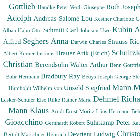
Gottlieb
Roth Josep
Handke Peter
Verdi Giuseppe
Adolph
Andreas-Salomé Lou
Kestner Charlotte
C
Kubin A
Schmitt Carl
Alban
Hahn Otto
Johnson Uwe
Seghers Anna
Alfred
Strauss Ri
Darwin Charles
Schnitzl
Brauer Arik (Erich)
Albert
Kerner Justinus
Christian
Berendsohn Walter Arthur
Benn Gottfr
Bradbury Ray
Bahr Hermann
Beuys Joseph
George St
Mann M
Unseld Siegfried
Humboldt Wilhelm von
Dehmel Rich
Lasker-Schüler Else
Rilke Rainer Maria
Mann Klaus
Arndt Ernst Moritz
Löns Hermann
Beh
Gioacchino
Suhrkamp Peter
Gernhardt Robert
Ra
Christ
Devrient Ludwig
Bertolt
Marschner Heinrich