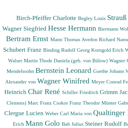
Strauß
Birch-Pfeiffer Charlotte
Begley Louis
Hesse Hermann
Wagner Siegfried
Biermann Wo
Bertram Ernst
Mann Thomas
Avedon Richard
Nanse
Schubert Franz
Binding Rudolf Georg
Korngold Erich 
Walser Martin
Thode Daniela (geb. von Bülow)
Wagner 
Bernstein Leonard
Mendelssohn
Goethe Johann 
Wagner Winifred
Alexander von
Meyer Conrad F
Char René
Heinrich
Grimm Ja
Schiller Friedrich
Clemens)
Marc Franz
Csokor Franz Theodor
Münter Gabr
Qualtinger
Clergue Lucien
Weber Carl Maria von
Mann Golo
Steiner Rudolf
Erich
Bab Julius
B