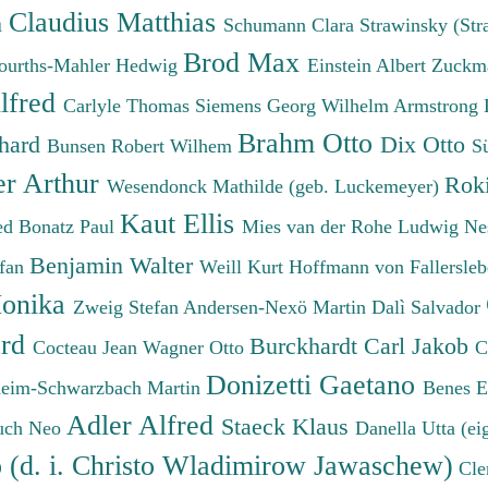
Claudius Matthias
h
Schumann Clara
Strawinsky (Str
Brod Max
ourths-Mahler Hedwig
Einstein Albert
Zuckm
lfred
Carlyle Thomas
Siemens Georg Wilhelm
Armstrong 
Brahm Otto
chard
Dix Otto
Bunsen Robert Wilhem
S
er Arthur
Roki
Wesendonck Mathilde (geb. Luckemeyer)
Kaut Ellis
ied
Bonatz Paul
Mies van der Rohe Ludwig
Ne
Benjamin Walter
efan
Weill Kurt
Hoffmann von Fallersleb
onika
Zweig Stefan
Andersen-Nexö Martin
Dalì Salvador
ard
Burckhardt Carl Jakob
Cocteau Jean
Wagner Otto
C
Donizetti Gaetano
eim-Schwarzbach Martin
Benes 
Adler Alfred
Staeck Klaus
uch Neo
Danella Utta (ei
o (d. i. Christo Wladimirow Jawaschew)
Cle