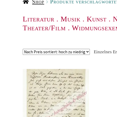
Shop
Produkte verschlagwortet
Literatur
.
Musik
.
Kunst
.
N
Theater/Film
.
Widmungsexe
Einzelnes E