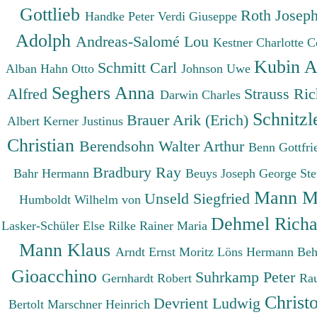
Gottlieb
Roth Josep
Handke Peter
Verdi Giuseppe
Adolph
Andreas-Salomé Lou
Kestner Charlotte
C
Kubin A
Schmitt Carl
Alban
Hahn Otto
Johnson Uwe
Seghers Anna
Alfred
Strauss Ri
Darwin Charles
Schnitzl
Brauer Arik (Erich)
Albert
Kerner Justinus
Christian
Berendsohn Walter Arthur
Benn Gottfr
Bradbury Ray
Bahr Hermann
Beuys Joseph
George St
Mann M
Unseld Siegfried
Humboldt Wilhelm von
Dehmel Rich
Lasker-Schüler Else
Rilke Rainer Maria
Mann Klaus
Arndt Ernst Moritz
Löns Hermann
Beh
Gioacchino
Suhrkamp Peter
Gernhardt Robert
Ra
Christ
Devrient Ludwig
Bertolt
Marschner Heinrich