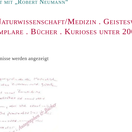
t mit „Robert Neumann“
aturwissenschaft/Medizin
.
Geistes
mplare
.
Bücher
.
Kurioses unter 2
Nach
bnisse werden angezeigt
Preis
sortiert:
absteigend