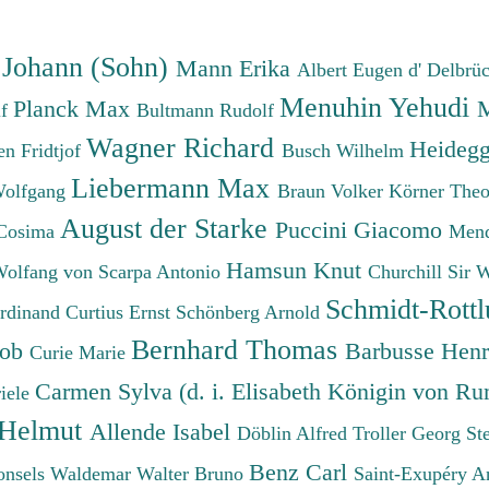
absteigend
 Johann (Sohn)
Mann Erika
Albert Eugen d'
Delbrü
Menuhin Yehudi
Planck Max
M
lf
Bultmann Rudolf
Wagner Richard
Heidegg
n Fridtjof
Busch Wilhelm
Liebermann Max
Wolfgang
Braun Volker
Körner The
August der Starke
Puccini Giacomo
Cosima
Mend
Hamsun Knut
Wolfang von
Scarpa Antonio
Churchill Sir 
Schmidt-Rottl
erdinand
Curtius Ernst
Schönberg Arnold
Bernhard Thomas
cob
Barbusse Hen
Curie Marie
Carmen Sylva (d. i. Elisabeth Königin von R
iele
 Helmut
Allende Isabel
Döblin Alfred
Troller Georg St
Benz Carl
onsels Waldemar
Walter Bruno
Saint-Exupéry A