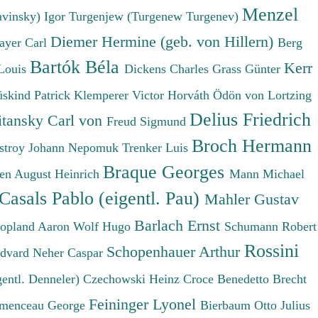
Menzel
avinsky) Igor
Turgenjew (Turgenew Turgenev)
Diemer Hermine (geb. von Hillern)
ayer Carl
Berg
Bartók Béla
Kerr
Louis
Dickens Charles
Grass Günter
üskind Patrick
Klemperer Victor
Horváth Ödön von
Lortzing
Delius Friedrich
tansky Carl von
Freud Sigmund
Broch Hermann
stroy Johann Nepomuk
Trenker Luis
Braque Georges
en August Heinrich
Mann Michael
Casals Pablo (eigentl. Pau)
Mahler Gustav
Barlach Ernst
opland Aaron
Wolf Hugo
Schumann Robert
Rossini
Schopenhauer Arthur
Edvard
Neher Caspar
gentl. Denneler)
Czechowski Heinz
Croce Benedetto
Brecht
Feininger Lyonel
menceau George
Bierbaum Otto Julius