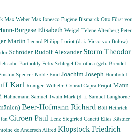
ck Max
Weber Max
Ionesco Eugène
Bismarck Otto Fürst von
ann-Borgese Elisabeth
Weigel Helene
Altenberg Peter
er Martin
Lenard Philipp
Loriot (d. i. Vicco von Bülow)
Storm Theodor
Schröder Rudolf Alexander
odor
elssohn Bartholdy Felix
Schlegel Dorothea (geb. Brendel
Joachim Joseph
Winston Spencer
Nolde Emil
Humboldt
uff Karl
Mann
Röntgen Wilhelm Conrad
Capra Fritjof
ri
Hahnemann Samuel
Twain Mark (d. i. Samuel Langhorne
Beer-Hofmann Richard
umänien)
Böll Heinrich
Citroen Paul
efan
Lenz Siegfried
Canetti Elias
Kästner
Klopstock Friedrich
ntoine de
Andersch Alfred