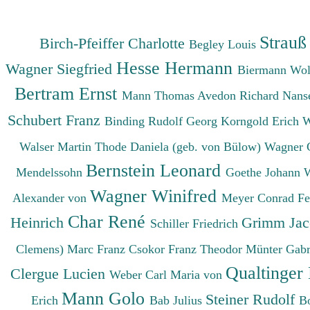
Strauß
Birch-Pfeiffer Charlotte
Begley Louis
Hesse Hermann
Wagner Siegfried
Biermann Wo
Bertram Ernst
Mann Thomas
Avedon Richard
Nanse
Schubert Franz
Binding Rudolf Georg
Korngold Erich 
Walser Martin
Thode Daniela (geb. von Bülow)
Wagner 
Bernstein Leonard
Mendelssohn
Goethe Johann 
Wagner Winifred
Alexander von
Meyer Conrad F
Char René
Heinrich
Grimm Ja
Schiller Friedrich
Clemens)
Marc Franz
Csokor Franz Theodor
Münter Gabr
Qualtinger
Clergue Lucien
Weber Carl Maria von
Mann Golo
Steiner Rudolf
Erich
Bab Julius
B