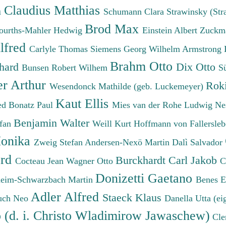
Claudius Matthias
h
Schumann Clara
Strawinsky (Str
Brod Max
ourths-Mahler Hedwig
Einstein Albert
Zuckm
lfred
Carlyle Thomas
Siemens Georg Wilhelm
Armstrong 
Brahm Otto
chard
Dix Otto
Bunsen Robert Wilhem
S
er Arthur
Roki
Wesendonck Mathilde (geb. Luckemeyer)
Kaut Ellis
ied
Bonatz Paul
Mies van der Rohe Ludwig
Ne
Benjamin Walter
efan
Weill Kurt
Hoffmann von Fallersleb
onika
Zweig Stefan
Andersen-Nexö Martin
Dalì Salvador
ard
Burckhardt Carl Jakob
Cocteau Jean
Wagner Otto
C
Donizetti Gaetano
eim-Schwarzbach Martin
Benes 
Adler Alfred
Staeck Klaus
uch Neo
Danella Utta (ei
o (d. i. Christo Wladimirow Jawaschew)
Cle