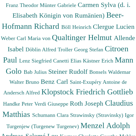
Carmen Sylva (d. i.
Franz Theodor
Münter Gabriele
Beer-
Elisabeth Königin von Rumänien)
Hofmann Richard
Clergue Lucien
Böll Heinrich
Qualtinger Helmut
Allende
Weber Carl Maria von
Citroen
Isabel
Döblin Alfred
Troller Georg Stefan
Paul
Mann
Lenz Siegfried
Canetti Elias
Kästner Erich
Golo
Steiner Rudolf
Bab Julius
Bonsels Waldemar
Benz Carl
Walter Bruno
Saint-Exupéry Antoine de
Klopstock Friedrich Gottlieb
Andersch Alfred
Claudius
Roth Joseph
Handke Peter
Verdi Giuseppe
Matthias
Schumann Clara
Strawinsky (Stravinsky) Igor
Menzel Adolph
Turgenjew (Turgenew Turgenev)
Andreas-Salomé Lou