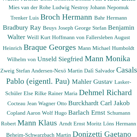
Mies van der Rohe Ludwig
Nestroy Johann Nepomuk
Broch Hermann
Trenker Luis
Bahr Hermann
Bradbury Ray
Benjamin
Beuys Joseph
George Stefan
Walter
Weill Kurt
Hoffmann von Fallersleben August
Braque Georges
Heinrich
Mann Michael
Humboldt
Mann Monika
Unseld Siegfried
Wilhelm von
Casals
Zweig Stefan
Andersen-Nexö Martin
Dalì Salvador
Pablo (eigentl. Pau)
Mahler Gustav
Lasker-
Dehmel Richard
Schüler Else
Rilke Rainer Maria
Burckhardt Carl Jakob
Cocteau Jean
Wagner Otto
Barlach Ernst
Copland Aaron
Wolf Hugo
Schumann
Mann Klaus
Robert
Arndt Ernst Moritz
Löns Hermann
Donizetti Gaetano
Beheim-Schwarzbach Martin