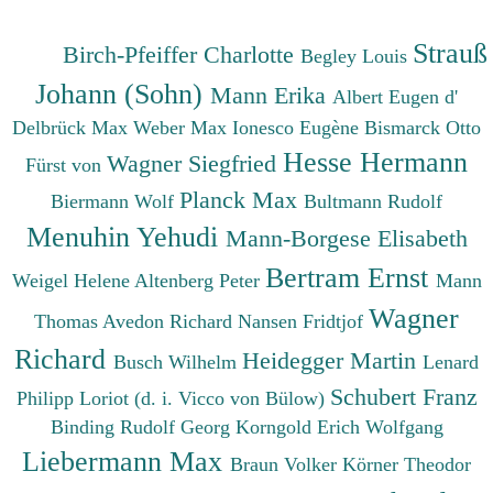
Strauß
Birch-Pfeiffer Charlotte
Begley Louis
Johann (Sohn)
Mann Erika
Albert Eugen d'
Delbrück Max
Weber Max
Ionesco Eugène
Bismarck Otto
Hesse Hermann
Wagner Siegfried
Fürst von
Planck Max
Biermann Wolf
Bultmann Rudolf
Menuhin Yehudi
Mann-Borgese Elisabeth
Bertram Ernst
Weigel Helene
Altenberg Peter
Mann
Wagner
Thomas
Avedon Richard
Nansen Fridtjof
Richard
Heidegger Martin
Busch Wilhelm
Lenard
Schubert Franz
Philipp
Loriot (d. i. Vicco von Bülow)
Binding Rudolf Georg
Korngold Erich Wolfgang
Liebermann Max
Braun Volker
Körner Theodor