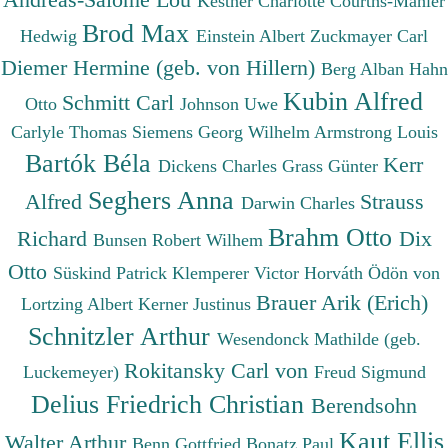
Kestner Charlotte
Courths-Mahler
Brod Max
Hedwig
Einstein Albert
Zuckmayer Carl
Diemer Hermine (geb. von Hillern)
Berg Alban
Hahn
Kubin Alfred
Schmitt Carl
Otto
Johnson Uwe
Carlyle Thomas
Siemens Georg Wilhelm
Armstrong Louis
Bartók Béla
Kerr
Dickens Charles
Grass Günter
Seghers Anna
Alfred
Strauss
Darwin Charles
Brahm Otto
Richard
Dix
Bunsen Robert Wilhem
Otto
Süskind Patrick
Klemperer Victor
Horváth Ödön von
Brauer Arik (Erich)
Lortzing Albert
Kerner Justinus
Schnitzler Arthur
Wesendonck Mathilde (geb.
Rokitansky Carl von
Luckemeyer)
Freud Sigmund
Delius Friedrich Christian
Berendsohn
Kaut Ellis
Walter Arthur
Benn Gottfried
Bonatz Paul