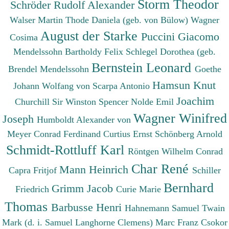
Storm Theodor
Schröder Rudolf Alexander
Walser Martin
Thode Daniela (geb. von Bülow)
Wagner
August der Starke
Puccini Giacomo
Cosima
Mendelssohn Bartholdy Felix
Schlegel Dorothea (geb.
Bernstein Leonard
Brendel Mendelssohn
Goethe
Hamsun Knut
Johann Wolfang von
Scarpa Antonio
Joachim
Churchill Sir Winston Spencer
Nolde Emil
Wagner Winifred
Joseph
Humboldt Alexander von
Meyer Conrad Ferdinand
Curtius Ernst
Schönberg Arnold
Schmidt-Rottluff Karl
Röntgen Wilhelm Conrad
Char René
Mann Heinrich
Capra Fritjof
Schiller
Bernhard
Grimm Jacob
Friedrich
Curie Marie
Thomas
Barbusse Henri
Hahnemann Samuel
Twain
Mark (d. i. Samuel Langhorne Clemens)
Marc Franz
Csokor