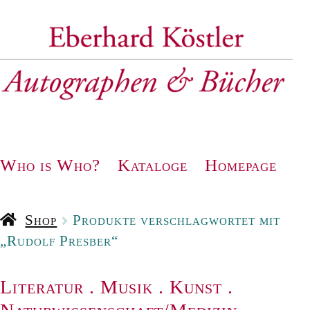
Zur
Zum
Navigation
Inhalt
springen
springen
Who is Who?
Kataloge
Homepage
Shop
Produkte verschlagwortet mit
„Rudolf Presber“
Literatur
.
Musik
.
Kunst
.