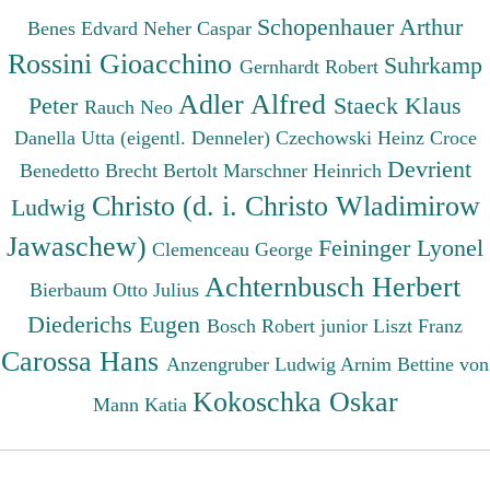
Schopenhauer Arthur
Benes Edvard
Neher Caspar
Rossini Gioacchino
Suhrkamp
Gernhardt Robert
Adler Alfred
Peter
Staeck Klaus
Rauch Neo
Danella Utta (eigentl. Denneler)
Czechowski Heinz
Croce
Devrient
Benedetto
Brecht Bertolt
Marschner Heinrich
Christo (d. i. Christo Wladimirow
Ludwig
Jawaschew)
Feininger Lyonel
Clemenceau George
Achternbusch Herbert
Bierbaum Otto Julius
Diederichs Eugen
Bosch Robert junior
Liszt Franz
Carossa Hans
Anzengruber Ludwig
Arnim Bettine von
Kokoschka Oskar
Mann Katia