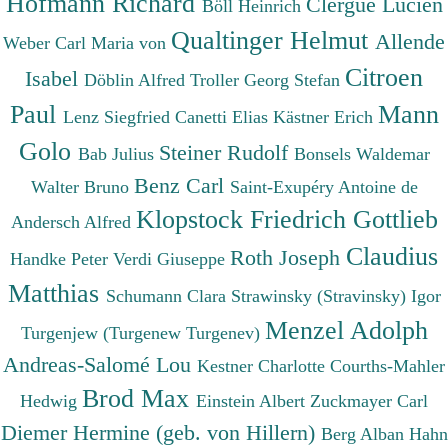
Hofmann Richard
Clergue Lucien
Böll Heinrich
Qualtinger Helmut
Allende
Weber Carl Maria von
Citroen
Isabel
Döblin Alfred
Troller Georg Stefan
Paul
Mann
Lenz Siegfried
Canetti Elias
Kästner Erich
Golo
Steiner Rudolf
Bab Julius
Bonsels Waldemar
Benz Carl
Walter Bruno
Saint-Exupéry Antoine de
Klopstock Friedrich Gottlieb
Andersch Alfred
Claudius
Roth Joseph
Handke Peter
Verdi Giuseppe
Matthias
Schumann Clara
Strawinsky (Stravinsky) Igor
Menzel Adolph
Turgenjew (Turgenew Turgenev)
Andreas-Salomé Lou
Kestner Charlotte
Courths-Mahler
Brod Max
Hedwig
Einstein Albert
Zuckmayer Carl
Diemer Hermine (geb. von Hillern)
Berg Alban
Hahn