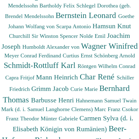
Mendelssohn Bartholdy Felix
Schlegel Dorothea (geb.
Bernstein Leonard
Brendel Mendelssohn
Goethe
Hamsun Knut
Johann Wolfang von
Scarpa Antonio
Joachim
Churchill Sir Winston Spencer
Nolde Emil
Wagner Winifred
Joseph
Humboldt Alexander von
Meyer Conrad Ferdinand
Curtius Ernst
Schönberg Arnold
Schmidt-Rottluff Karl
Röntgen Wilhelm Conrad
Char René
Mann Heinrich
Capra Fritjof
Schiller
Bernhard
Grimm Jacob
Friedrich
Curie Marie
Thomas
Barbusse Henri
Hahnemann Samuel
Twain
Mark (d. i. Samuel Langhorne Clemens)
Marc Franz
Csokor
Carmen Sylva (d. i.
Franz Theodor
Münter Gabriele
Beer-
Elisabeth Königin von Rumänien)