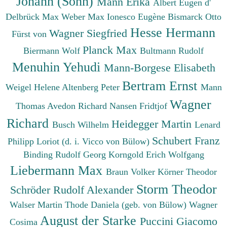
Johann (Sohn)
Mann Erika
Albert Eugen d'
Delbrück Max
Weber Max
Ionesco Eugène
Bismarck Otto
Hesse Hermann
Wagner Siegfried
Fürst von
Planck Max
Biermann Wolf
Bultmann Rudolf
Menuhin Yehudi
Mann-Borgese Elisabeth
Bertram Ernst
Weigel Helene
Altenberg Peter
Mann
Wagner
Thomas
Avedon Richard
Nansen Fridtjof
Richard
Heidegger Martin
Busch Wilhelm
Lenard
Schubert Franz
Philipp
Loriot (d. i. Vicco von Bülow)
Binding Rudolf Georg
Korngold Erich Wolfgang
Liebermann Max
Braun Volker
Körner Theodor
Storm Theodor
Schröder Rudolf Alexander
Walser Martin
Thode Daniela (geb. von Bülow)
Wagner
August der Starke
Puccini Giacomo
Cosima