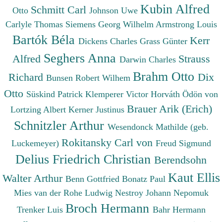
Kubin Alfred
Schmitt Carl
Otto
Johnson Uwe
Carlyle Thomas
Siemens Georg Wilhelm
Armstrong Louis
Bartók Béla
Kerr
Dickens Charles
Grass Günter
Seghers Anna
Alfred
Strauss
Darwin Charles
Brahm Otto
Richard
Dix
Bunsen Robert Wilhem
Otto
Süskind Patrick
Klemperer Victor
Horváth Ödön von
Brauer Arik (Erich)
Lortzing Albert
Kerner Justinus
Schnitzler Arthur
Wesendonck Mathilde (geb.
Rokitansky Carl von
Luckemeyer)
Freud Sigmund
Delius Friedrich Christian
Berendsohn
Kaut Ellis
Walter Arthur
Benn Gottfried
Bonatz Paul
Mies van der Rohe Ludwig
Nestroy Johann Nepomuk
Broch Hermann
Trenker Luis
Bahr Hermann