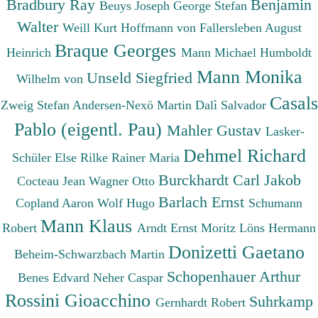
Bradbury Ray
Benjamin
Beuys Joseph
George Stefan
Walter
Weill Kurt
Hoffmann von Fallersleben August
Braque Georges
Heinrich
Mann Michael
Humboldt
Mann Monika
Unseld Siegfried
Wilhelm von
Casals
Zweig Stefan
Andersen-Nexö Martin
Dalì Salvador
Pablo (eigentl. Pau)
Mahler Gustav
Lasker-
Dehmel Richard
Schüler Else
Rilke Rainer Maria
Burckhardt Carl Jakob
Cocteau Jean
Wagner Otto
Barlach Ernst
Copland Aaron
Wolf Hugo
Schumann
Mann Klaus
Robert
Arndt Ernst Moritz
Löns Hermann
Donizetti Gaetano
Beheim-Schwarzbach Martin
Schopenhauer Arthur
Benes Edvard
Neher Caspar
Rossini Gioacchino
Suhrkamp
Gernhardt Robert