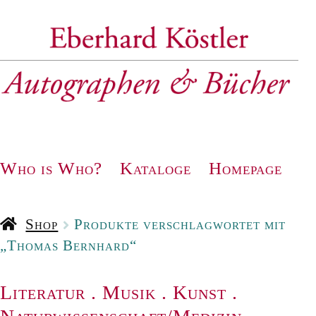
Zur
Zum
Navigation
Inhalt
springen
springen
Who is Who?
Kataloge
Homepage
Shop
Produkte verschlagwortet mit
„Thomas Bernhard“
Literatur
.
Musik
.
Kunst
.