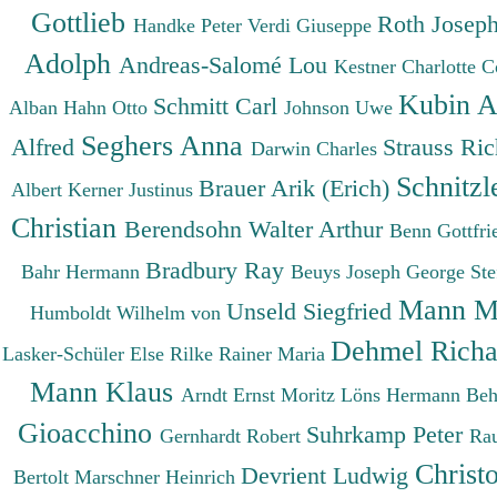
Gottlieb
Roth Josep
Handke Peter
Verdi Giuseppe
Adolph
Andreas-Salomé Lou
Kestner Charlotte
C
Kubin A
Schmitt Carl
Alban
Hahn Otto
Johnson Uwe
Seghers Anna
Alfred
Strauss Ri
Darwin Charles
Schnitzl
Brauer Arik (Erich)
Albert
Kerner Justinus
Christian
Berendsohn Walter Arthur
Benn Gottfr
Bradbury Ray
Bahr Hermann
Beuys Joseph
George St
Mann M
Unseld Siegfried
Humboldt Wilhelm von
Dehmel Rich
Lasker-Schüler Else
Rilke Rainer Maria
Mann Klaus
Arndt Ernst Moritz
Löns Hermann
Beh
Gioacchino
Suhrkamp Peter
Gernhardt Robert
Ra
Christ
Devrient Ludwig
Bertolt
Marschner Heinrich