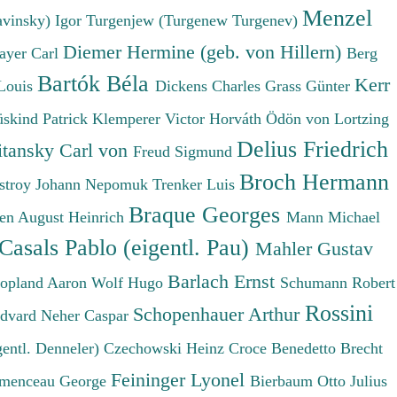
Menzel
avinsky) Igor
Turgenjew (Turgenew Turgenev)
Diemer Hermine (geb. von Hillern)
ayer Carl
Berg
Bartók Béla
Kerr
Louis
Dickens Charles
Grass Günter
üskind Patrick
Klemperer Victor
Horváth Ödön von
Lortzing
Delius Friedrich
tansky Carl von
Freud Sigmund
Broch Hermann
stroy Johann Nepomuk
Trenker Luis
Braque Georges
en August Heinrich
Mann Michael
Casals Pablo (eigentl. Pau)
Mahler Gustav
Barlach Ernst
opland Aaron
Wolf Hugo
Schumann Robert
Rossini
Schopenhauer Arthur
Edvard
Neher Caspar
gentl. Denneler)
Czechowski Heinz
Croce Benedetto
Brecht
Feininger Lyonel
menceau George
Bierbaum Otto Julius