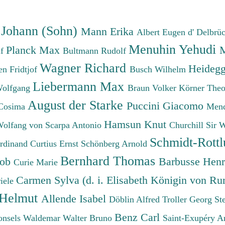
 Johann (Sohn)
Mann Erika
Albert Eugen d'
Delbrü
Menuhin Yehudi
Planck Max
M
lf
Bultmann Rudolf
Wagner Richard
Heidegg
n Fridtjof
Busch Wilhelm
Liebermann Max
Wolfgang
Braun Volker
Körner The
August der Starke
Puccini Giacomo
Cosima
Mend
Hamsun Knut
Wolfang von
Scarpa Antonio
Churchill Sir 
Schmidt-Rottl
erdinand
Curtius Ernst
Schönberg Arnold
Bernhard Thomas
cob
Barbusse Hen
Curie Marie
Carmen Sylva (d. i. Elisabeth Königin von R
iele
 Helmut
Allende Isabel
Döblin Alfred
Troller Georg St
Benz Carl
onsels Waldemar
Walter Bruno
Saint-Exupéry A