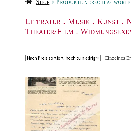
Shop
Produkte verschlagwortet
Literatur
.
Musik
.
Kunst
.
N
Theater/Film
.
Widmungsexe
Einzelnes E