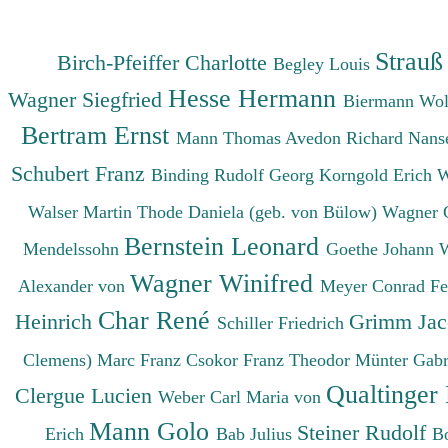
Strauß
Birch-Pfeiffer Charlotte
Begley Louis
Hesse Hermann
Wagner Siegfried
Biermann Wo
Bertram Ernst
Mann Thomas
Avedon Richard
Nanse
Schubert Franz
Binding Rudolf Georg
Korngold Erich 
Walser Martin
Thode Daniela (geb. von Bülow)
Wagner 
Bernstein Leonard
Mendelssohn
Goethe Johann 
Wagner Winifred
Alexander von
Meyer Conrad F
Char René
Heinrich
Grimm Ja
Schiller Friedrich
Clemens)
Marc Franz
Csokor Franz Theodor
Münter Gabr
Qualtinger
Clergue Lucien
Weber Carl Maria von
Mann Golo
Steiner Rudolf
Erich
Bab Julius
B