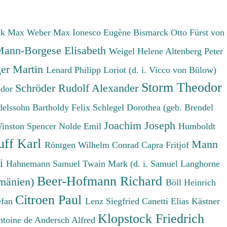
ck Max
Weber Max
Ionesco Eugène
Bismarck Otto Fürst von
ann-Borgese Elisabeth
Weigel Helene
Altenberg Peter
er Martin
Lenard Philipp
Loriot (d. i. Vicco von Bülow)
Storm Theodor
Schröder Rudolf Alexander
odor
elssohn Bartholdy Felix
Schlegel Dorothea (geb. Brendel
Joachim Joseph
Winston Spencer
Nolde Emil
Humboldt
uff Karl
Mann
Röntgen Wilhelm Conrad
Capra Fritjof
ri
Hahnemann Samuel
Twain Mark (d. i. Samuel Langhorne
Beer-Hofmann Richard
umänien)
Böll Heinrich
Citroen Paul
efan
Lenz Siegfried
Canetti Elias
Kästner
Klopstock Friedrich
ntoine de
Andersch Alfred