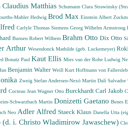
Claudius Matthias
h
Schumann Clara
Strawinsky (Str
Brod Max
ourths-Mahler Hedwig
Einstein Albert
Zuckm
lfred
Carlyle Thomas
Siemens Georg Wilhelm
Armstrong 
Brahm Otto
chard
Dix Otto
Bunsen Robert Wilhem
S
er Arthur
Roki
Wesendonck Mathilde (geb. Luckemeyer)
Kaut Ellis
ied
Bonatz Paul
Mies van der Rohe Ludwig
Ne
Benjamin Walter
efan
Weill Kurt
Hoffmann von Fallersleb
onika
Zweig Stefan
Andersen-Nexö Martin
Dalì Salvador
ard
Burckhardt Carl Jakob
Cocteau Jean
Wagner Otto
C
Donizetti Gaetano
eim-Schwarzbach Martin
Benes 
Adler Alfred
Staeck Klaus
uch Neo
Danella Utta (ei
o (d. i. Christo Wladimirow Jawaschew)
Cle