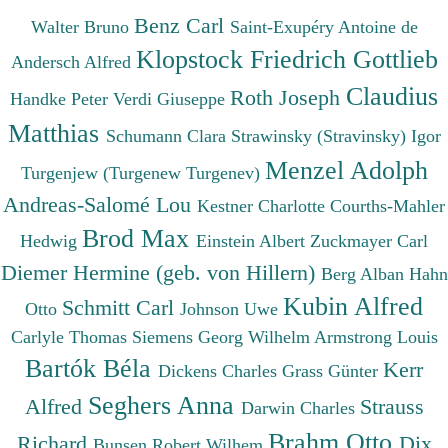
Benz Carl
Walter Bruno
Saint-Exupéry Antoine de
Klopstock Friedrich Gottlieb
Andersch Alfred
Claudius
Roth Joseph
Handke Peter
Verdi Giuseppe
Matthias
Schumann Clara
Strawinsky (Stravinsky) Igor
Menzel Adolph
Turgenjew (Turgenew Turgenev)
Andreas-Salomé Lou
Kestner Charlotte
Courths-Mahler
Brod Max
Hedwig
Einstein Albert
Zuckmayer Carl
Diemer Hermine (geb. von Hillern)
Berg Alban
Hahn
Kubin Alfred
Schmitt Carl
Otto
Johnson Uwe
Carlyle Thomas
Siemens Georg Wilhelm
Armstrong Louis
Bartók Béla
Kerr
Dickens Charles
Grass Günter
Seghers Anna
Alfred
Strauss
Darwin Charles
Brahm Otto
Richard
Dix
Bunsen Robert Wilhem