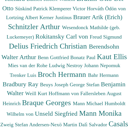
Otto
Süskind Patrick
Klemperer Victor
Horváth Ödön von
Brauer Arik (Erich)
Lortzing Albert
Kerner Justinus
Schnitzler Arthur
Wesendonck Mathilde (geb.
Rokitansky Carl von
Luckemeyer)
Freud Sigmund
Delius Friedrich Christian
Berendsohn
Kaut Ellis
Walter Arthur
Benn Gottfried
Bonatz Paul
Mies van der Rohe Ludwig
Nestroy Johann Nepomuk
Broch Hermann
Trenker Luis
Bahr Hermann
Bradbury Ray
Benjamin
Beuys Joseph
George Stefan
Walter
Weill Kurt
Hoffmann von Fallersleben August
Braque Georges
Heinrich
Mann Michael
Humboldt
Mann Monika
Unseld Siegfried
Wilhelm von
Casals
Zweig Stefan
Andersen-Nexö Martin
Dalì Salvador