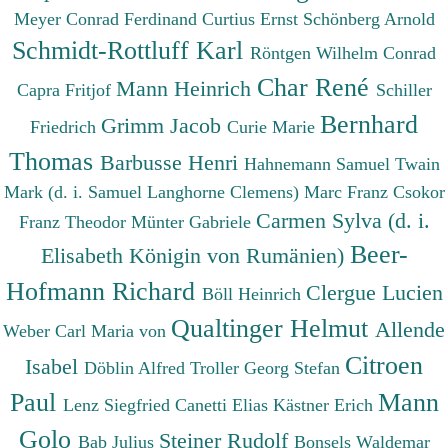
Meyer Conrad Ferdinand
Curtius Ernst
Schönberg Arnold
Schmidt-Rottluff Karl
Röntgen Wilhelm Conrad
Char René
Mann Heinrich
Capra Fritjof
Schiller
Bernhard
Grimm Jacob
Friedrich
Curie Marie
Thomas
Barbusse Henri
Hahnemann Samuel
Twain
Mark (d. i. Samuel Langhorne Clemens)
Marc Franz
Csokor
Carmen Sylva (d. i.
Franz Theodor
Münter Gabriele
Beer-
Elisabeth Königin von Rumänien)
Hofmann Richard
Clergue Lucien
Böll Heinrich
Qualtinger Helmut
Allende
Weber Carl Maria von
Citroen
Isabel
Döblin Alfred
Troller Georg Stefan
Paul
Mann
Lenz Siegfried
Canetti Elias
Kästner Erich
Golo
Steiner Rudolf
Bab Julius
Bonsels Waldemar