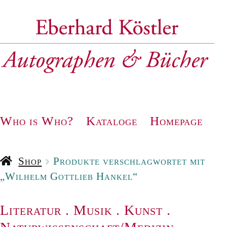
Zur
Zum
Navigation
Inhalt
springen
springen
Who is Who?
Kataloge
Homepage
Shop
Produkte verschlagwortet mit
„Wilhelm Gottlieb Hankel“
Literatur
.
Musik
.
Kunst
.