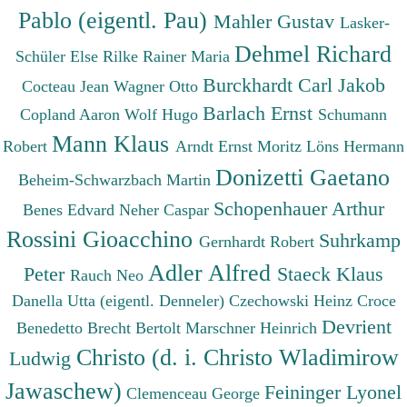
Pablo (eigentl. Pau)
Mahler Gustav
Lasker-
Dehmel Richard
Schüler Else
Rilke Rainer Maria
Burckhardt Carl Jakob
Cocteau Jean
Wagner Otto
Barlach Ernst
Copland Aaron
Wolf Hugo
Schumann
Mann Klaus
Robert
Arndt Ernst Moritz
Löns Hermann
Donizetti Gaetano
Beheim-Schwarzbach Martin
Schopenhauer Arthur
Benes Edvard
Neher Caspar
Rossini Gioacchino
Suhrkamp
Gernhardt Robert
Adler Alfred
Peter
Staeck Klaus
Rauch Neo
Danella Utta (eigentl. Denneler)
Czechowski Heinz
Croce
Devrient
Benedetto
Brecht Bertolt
Marschner Heinrich
Christo (d. i. Christo Wladimirow
Ludwig
Jawaschew)
Feininger Lyonel
Clemenceau George