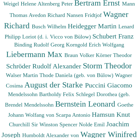
Bertram Ernst
Weigel Helene
Altenberg Peter
Mann
Wagner
Thomas
Avedon Richard
Nansen Fridtjof
Richard
Heidegger Martin
Busch Wilhelm
Lenard
Schubert Franz
Philipp
Loriot (d. i. Vicco von Bülow)
Binding Rudolf Georg
Korngold Erich Wolfgang
Liebermann Max
Braun Volker
Körner Theodor
Storm Theodor
Schröder Rudolf Alexander
Walser Martin
Thode Daniela (geb. von Bülow)
Wagner
August der Starke
Puccini Giacomo
Cosima
Mendelssohn Bartholdy Felix
Schlegel Dorothea (geb.
Bernstein Leonard
Brendel Mendelssohn
Goethe
Hamsun Knut
Johann Wolfang von
Scarpa Antonio
Joachim
Churchill Sir Winston Spencer
Nolde Emil
Wagner Winifred
Joseph
Humboldt Alexander von