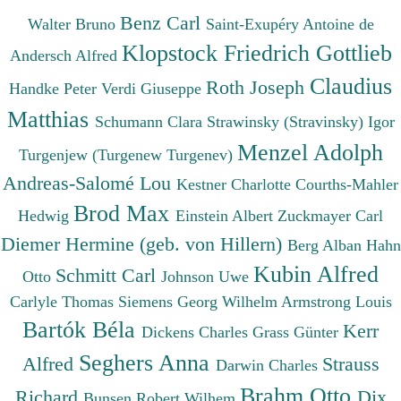
Benz Carl
Walter Bruno
Saint-Exupéry Antoine de
Klopstock Friedrich Gottlieb
Andersch Alfred
Claudius
Roth Joseph
Handke Peter
Verdi Giuseppe
Matthias
Schumann Clara
Strawinsky (Stravinsky) Igor
Menzel Adolph
Turgenjew (Turgenew Turgenev)
Andreas-Salomé Lou
Kestner Charlotte
Courths-Mahler
Brod Max
Hedwig
Einstein Albert
Zuckmayer Carl
Diemer Hermine (geb. von Hillern)
Berg Alban
Hahn
Kubin Alfred
Schmitt Carl
Otto
Johnson Uwe
Carlyle Thomas
Siemens Georg Wilhelm
Armstrong Louis
Bartók Béla
Kerr
Dickens Charles
Grass Günter
Seghers Anna
Alfred
Strauss
Darwin Charles
Brahm Otto
Richard
Dix
Bunsen Robert Wilhem