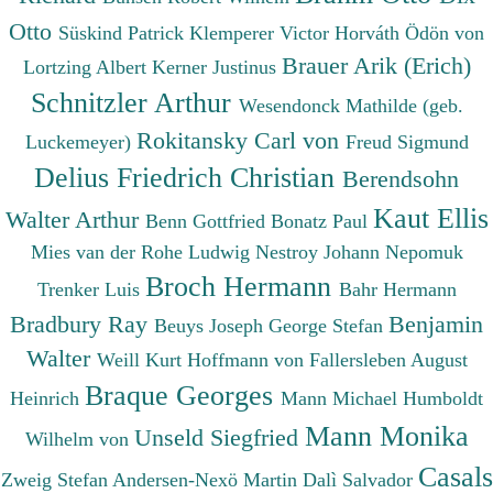
Otto
Süskind Patrick
Klemperer Victor
Horváth Ödön von
Brauer Arik (Erich)
Lortzing Albert
Kerner Justinus
Schnitzler Arthur
Wesendonck Mathilde (geb.
Rokitansky Carl von
Luckemeyer)
Freud Sigmund
Delius Friedrich Christian
Berendsohn
Kaut Ellis
Walter Arthur
Benn Gottfried
Bonatz Paul
Mies van der Rohe Ludwig
Nestroy Johann Nepomuk
Broch Hermann
Trenker Luis
Bahr Hermann
Bradbury Ray
Benjamin
Beuys Joseph
George Stefan
Walter
Weill Kurt
Hoffmann von Fallersleben August
Braque Georges
Heinrich
Mann Michael
Humboldt
Mann Monika
Unseld Siegfried
Wilhelm von
Casals
Zweig Stefan
Andersen-Nexö Martin
Dalì Salvador