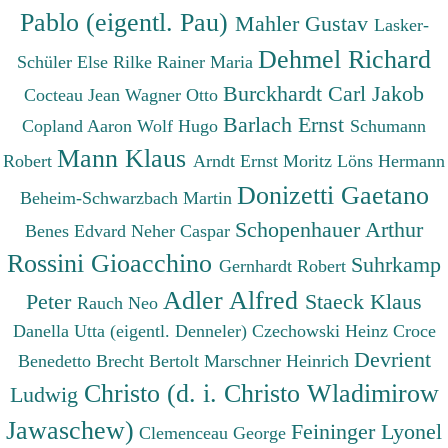
Pablo (eigentl. Pau)
Mahler Gustav
Lasker-
Dehmel Richard
Schüler Else
Rilke Rainer Maria
Burckhardt Carl Jakob
Cocteau Jean
Wagner Otto
Barlach Ernst
Copland Aaron
Wolf Hugo
Schumann
Mann Klaus
Robert
Arndt Ernst Moritz
Löns Hermann
Donizetti Gaetano
Beheim-Schwarzbach Martin
Schopenhauer Arthur
Benes Edvard
Neher Caspar
Rossini Gioacchino
Suhrkamp
Gernhardt Robert
Adler Alfred
Peter
Staeck Klaus
Rauch Neo
Danella Utta (eigentl. Denneler)
Czechowski Heinz
Croce
Devrient
Benedetto
Brecht Bertolt
Marschner Heinrich
Christo (d. i. Christo Wladimirow
Ludwig
Jawaschew)
Feininger Lyonel
Clemenceau George