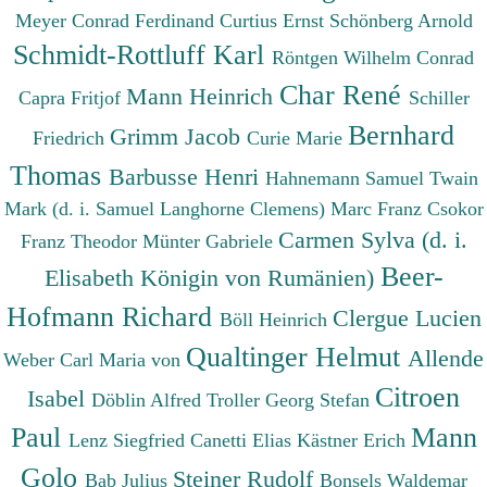
Meyer Conrad Ferdinand
Curtius Ernst
Schönberg Arnold
Schmidt-Rottluff Karl
Röntgen Wilhelm Conrad
Char René
Mann Heinrich
Capra Fritjof
Schiller
Bernhard
Grimm Jacob
Friedrich
Curie Marie
Thomas
Barbusse Henri
Hahnemann Samuel
Twain
Mark (d. i. Samuel Langhorne Clemens)
Marc Franz
Csokor
Carmen Sylva (d. i.
Franz Theodor
Münter Gabriele
Beer-
Elisabeth Königin von Rumänien)
Hofmann Richard
Clergue Lucien
Böll Heinrich
Qualtinger Helmut
Allende
Weber Carl Maria von
Citroen
Isabel
Döblin Alfred
Troller Georg Stefan
Paul
Mann
Lenz Siegfried
Canetti Elias
Kästner Erich
Golo
Steiner Rudolf
Bab Julius
Bonsels Waldemar