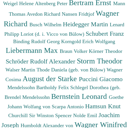
Bertram Ernst
Weigel Helene
Altenberg Peter
Mann
Wagner
Thomas
Avedon Richard
Nansen Fridtjof
Richard
Heidegger Martin
Busch Wilhelm
Lenard
Schubert Franz
Philipp
Loriot (d. i. Vicco von Bülow)
Binding Rudolf Georg
Korngold Erich Wolfgang
Liebermann Max
Braun Volker
Körner Theodor
Storm Theodor
Schröder Rudolf Alexander
Walser Martin
Thode Daniela (geb. von Bülow)
Wagner
August der Starke
Puccini Giacomo
Cosima
Mendelssohn Bartholdy Felix
Schlegel Dorothea (geb.
Bernstein Leonard
Brendel Mendelssohn
Goethe
Hamsun Knut
Johann Wolfang von
Scarpa Antonio
Joachim
Churchill Sir Winston Spencer
Nolde Emil
Wagner Winifred
Joseph
Humboldt Alexander von