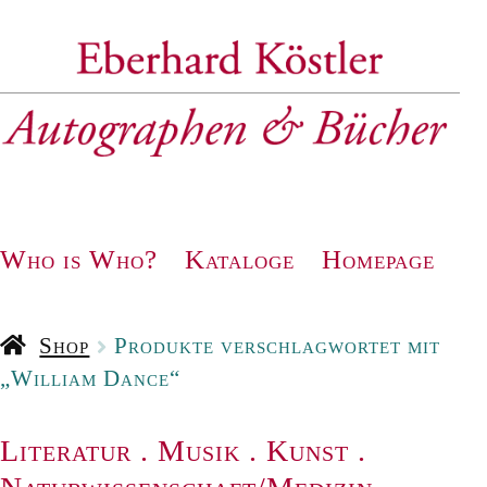
Zur
Zum
Navigation
Inhalt
springen
springen
Who is Who?
Kataloge
Homepage
Shop
Produkte verschlagwortet mit
„William Dance“
Literatur
.
Musik
.
Kunst
.