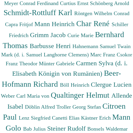
Meyer Conrad Ferdinand
Curtius Ernst
Schönberg Arnold
Schmidt-Rottluff Karl
Röntgen Wilhelm Conrad
Char René
Mann Heinrich
Capra Fritjof
Schiller
Bernhard
Grimm Jacob
Friedrich
Curie Marie
Thomas
Barbusse Henri
Hahnemann Samuel
Twain
Mark (d. i. Samuel Langhorne Clemens)
Marc Franz
Csokor
Carmen Sylva (d. i.
Franz Theodor
Münter Gabriele
Beer-
Elisabeth Königin von Rumänien)
Hofmann Richard
Clergue Lucien
Böll Heinrich
Qualtinger Helmut
Allende
Weber Carl Maria von
Citroen
Isabel
Döblin Alfred
Troller Georg Stefan
Paul
Mann
Lenz Siegfried
Canetti Elias
Kästner Erich
Golo
Steiner Rudolf
Bab Julius
Bonsels Waldemar