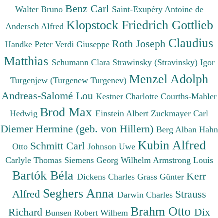
Benz Carl
Walter Bruno
Saint-Exupéry Antoine de
Klopstock Friedrich Gottlieb
Andersch Alfred
Claudius
Roth Joseph
Handke Peter
Verdi Giuseppe
Matthias
Schumann Clara
Strawinsky (Stravinsky) Igor
Menzel Adolph
Turgenjew (Turgenew Turgenev)
Andreas-Salomé Lou
Kestner Charlotte
Courths-Mahler
Brod Max
Hedwig
Einstein Albert
Zuckmayer Carl
Diemer Hermine (geb. von Hillern)
Berg Alban
Hahn
Kubin Alfred
Schmitt Carl
Otto
Johnson Uwe
Carlyle Thomas
Siemens Georg Wilhelm
Armstrong Louis
Bartók Béla
Kerr
Dickens Charles
Grass Günter
Seghers Anna
Alfred
Strauss
Darwin Charles
Brahm Otto
Richard
Dix
Bunsen Robert Wilhem