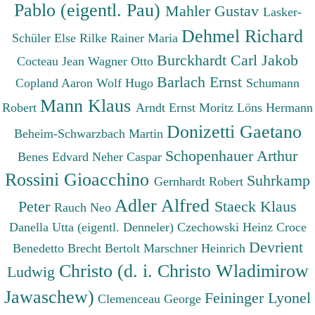
Pablo (eigentl. Pau)
Mahler Gustav
Lasker-
Dehmel Richard
Schüler Else
Rilke Rainer Maria
Burckhardt Carl Jakob
Cocteau Jean
Wagner Otto
Barlach Ernst
Copland Aaron
Wolf Hugo
Schumann
Mann Klaus
Robert
Arndt Ernst Moritz
Löns Hermann
Donizetti Gaetano
Beheim-Schwarzbach Martin
Schopenhauer Arthur
Benes Edvard
Neher Caspar
Rossini Gioacchino
Suhrkamp
Gernhardt Robert
Adler Alfred
Peter
Staeck Klaus
Rauch Neo
Danella Utta (eigentl. Denneler)
Czechowski Heinz
Croce
Devrient
Benedetto
Brecht Bertolt
Marschner Heinrich
Christo (d. i. Christo Wladimirow
Ludwig
Jawaschew)
Feininger Lyonel
Clemenceau George