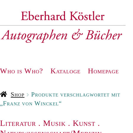
Zur
Zum
Navigation
Inhalt
springen
springen
Who is Who?
Kataloge
Homepage
Shop
Produkte verschlagwortet mit
„Franz von Winckel“
Literatur
.
Musik
.
Kunst
.