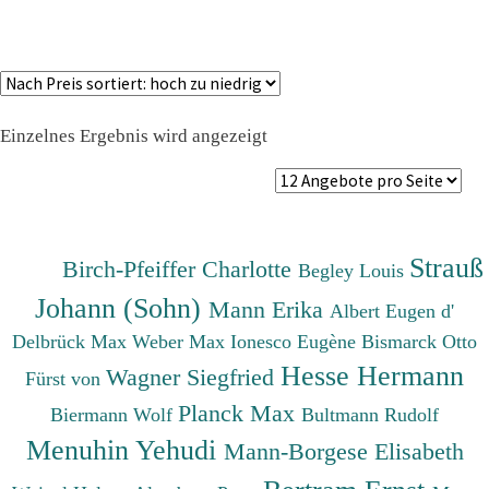
Einzelnes Ergebnis wird angezeigt
Strauß
Birch-Pfeiffer Charlotte
Begley Louis
Johann (Sohn)
Mann Erika
Albert Eugen d'
Delbrück Max
Weber Max
Ionesco Eugène
Bismarck Otto
Hesse Hermann
Wagner Siegfried
Fürst von
Planck Max
Biermann Wolf
Bultmann Rudolf
Menuhin Yehudi
Mann-Borgese Elisabeth