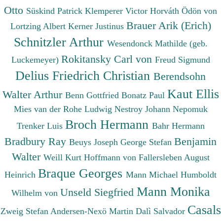
Otto
Süskind Patrick
Klemperer Victor
Horváth Ödön von
Brauer Arik (Erich)
Lortzing Albert
Kerner Justinus
Schnitzler Arthur
Wesendonck Mathilde (geb.
Rokitansky Carl von
Luckemeyer)
Freud Sigmund
Delius Friedrich Christian
Berendsohn
Kaut Ellis
Walter Arthur
Benn Gottfried
Bonatz Paul
Mies van der Rohe Ludwig
Nestroy Johann Nepomuk
Broch Hermann
Trenker Luis
Bahr Hermann
Bradbury Ray
Benjamin
Beuys Joseph
George Stefan
Walter
Weill Kurt
Hoffmann von Fallersleben August
Braque Georges
Heinrich
Mann Michael
Humboldt
Mann Monika
Unseld Siegfried
Wilhelm von
Casals
Zweig Stefan
Andersen-Nexö Martin
Dalì Salvador