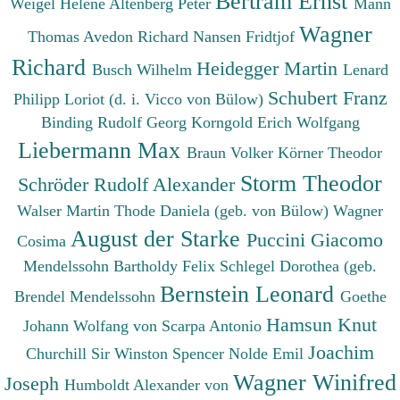
Bertram Ernst
Weigel Helene
Altenberg Peter
Mann
Wagner
Thomas
Avedon Richard
Nansen Fridtjof
Richard
Heidegger Martin
Busch Wilhelm
Lenard
Schubert Franz
Philipp
Loriot (d. i. Vicco von Bülow)
Binding Rudolf Georg
Korngold Erich Wolfgang
Liebermann Max
Braun Volker
Körner Theodor
Storm Theodor
Schröder Rudolf Alexander
Walser Martin
Thode Daniela (geb. von Bülow)
Wagner
August der Starke
Puccini Giacomo
Cosima
Mendelssohn Bartholdy Felix
Schlegel Dorothea (geb.
Bernstein Leonard
Brendel Mendelssohn
Goethe
Hamsun Knut
Johann Wolfang von
Scarpa Antonio
Joachim
Churchill Sir Winston Spencer
Nolde Emil
Wagner Winifred
Joseph
Humboldt Alexander von