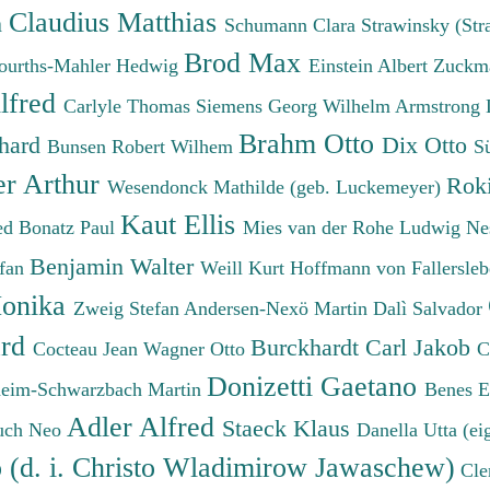
Claudius Matthias
h
Schumann Clara
Strawinsky (Str
Brod Max
ourths-Mahler Hedwig
Einstein Albert
Zuckm
lfred
Carlyle Thomas
Siemens Georg Wilhelm
Armstrong 
Brahm Otto
chard
Dix Otto
Bunsen Robert Wilhem
S
er Arthur
Roki
Wesendonck Mathilde (geb. Luckemeyer)
Kaut Ellis
ied
Bonatz Paul
Mies van der Rohe Ludwig
Ne
Benjamin Walter
efan
Weill Kurt
Hoffmann von Fallersleb
onika
Zweig Stefan
Andersen-Nexö Martin
Dalì Salvador
ard
Burckhardt Carl Jakob
Cocteau Jean
Wagner Otto
C
Donizetti Gaetano
eim-Schwarzbach Martin
Benes 
Adler Alfred
Staeck Klaus
uch Neo
Danella Utta (ei
o (d. i. Christo Wladimirow Jawaschew)
Cle