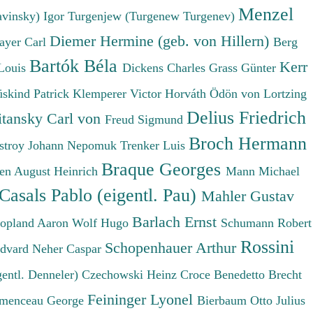
Menzel
avinsky) Igor
Turgenjew (Turgenew Turgenev)
Diemer Hermine (geb. von Hillern)
ayer Carl
Berg
Bartók Béla
Kerr
Louis
Dickens Charles
Grass Günter
üskind Patrick
Klemperer Victor
Horváth Ödön von
Lortzing
Delius Friedrich
tansky Carl von
Freud Sigmund
Broch Hermann
stroy Johann Nepomuk
Trenker Luis
Braque Georges
en August Heinrich
Mann Michael
Casals Pablo (eigentl. Pau)
Mahler Gustav
Barlach Ernst
opland Aaron
Wolf Hugo
Schumann Robert
Rossini
Schopenhauer Arthur
Edvard
Neher Caspar
gentl. Denneler)
Czechowski Heinz
Croce Benedetto
Brecht
Feininger Lyonel
menceau George
Bierbaum Otto Julius