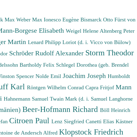
ck Max
Weber Max
Ionesco Eugène
Bismarck Otto Fürst von
ann-Borgese Elisabeth
Weigel Helene
Altenberg Peter
er Martin
Lenard Philipp
Loriot (d. i. Vicco von Bülow)
Storm Theodor
Schröder Rudolf Alexander
odor
elssohn Bartholdy Felix
Schlegel Dorothea (geb. Brendel
Joachim Joseph
Winston Spencer
Nolde Emil
Humboldt
uff Karl
Mann
Röntgen Wilhelm Conrad
Capra Fritjof
ri
Hahnemann Samuel
Twain Mark (d. i. Samuel Langhorne
Beer-Hofmann Richard
umänien)
Böll Heinrich
Citroen Paul
efan
Lenz Siegfried
Canetti Elias
Kästner
Klopstock Friedrich
ntoine de
Andersch Alfred