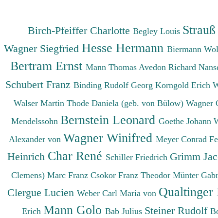
Strauß
Birch-Pfeiffer Charlotte
Begley Louis
Hesse Hermann
Wagner Siegfried
Biermann Wo
Bertram Ernst
Mann Thomas
Avedon Richard
Nanse
Schubert Franz
Binding Rudolf Georg
Korngold Erich 
Walser Martin
Thode Daniela (geb. von Bülow)
Wagner 
Bernstein Leonard
Mendelssohn
Goethe Johann 
Wagner Winifred
Alexander von
Meyer Conrad F
Char René
Heinrich
Grimm Ja
Schiller Friedrich
Clemens)
Marc Franz
Csokor Franz Theodor
Münter Gabr
Qualtinger
Clergue Lucien
Weber Carl Maria von
Mann Golo
Steiner Rudolf
Erich
Bab Julius
B