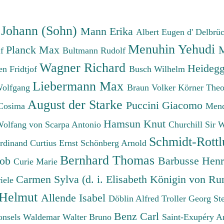
 Johann (Sohn)
Mann Erika
Albert Eugen d'
Delbrü
Menuhin Yehudi
Planck Max
M
lf
Bultmann Rudolf
Wagner Richard
Heidegg
n Fridtjof
Busch Wilhelm
Liebermann Max
Wolfgang
Braun Volker
Körner The
August der Starke
Puccini Giacomo
Cosima
Mend
Hamsun Knut
Wolfang von
Scarpa Antonio
Churchill Sir 
Schmidt-Rottl
erdinand
Curtius Ernst
Schönberg Arnold
Bernhard Thomas
cob
Barbusse Hen
Curie Marie
Carmen Sylva (d. i. Elisabeth Königin von R
iele
 Helmut
Allende Isabel
Döblin Alfred
Troller Georg St
Benz Carl
onsels Waldemar
Walter Bruno
Saint-Exupéry A