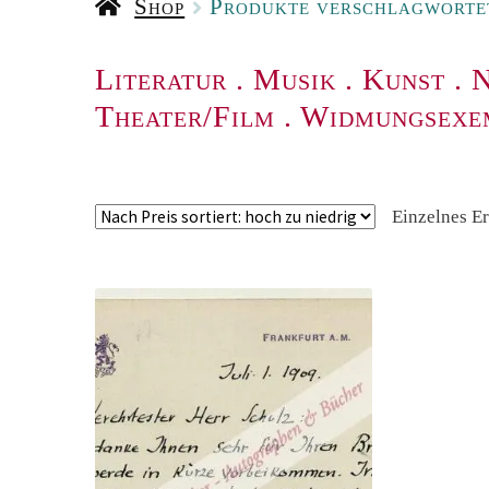
Shop
Produkte verschlagwortet
Literatur
.
Musik
.
Kunst
.
N
Theater/Film
.
Widmungsexe
Einzelnes E