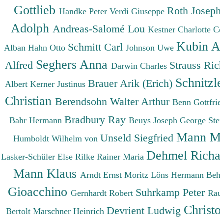
Gottlieb
Roth Josep
Handke Peter
Verdi Giuseppe
Adolph
Andreas-Salomé Lou
Kestner Charlotte
C
Kubin A
Schmitt Carl
Alban
Hahn Otto
Johnson Uwe
Seghers Anna
Alfred
Strauss Ri
Darwin Charles
Schnitzl
Brauer Arik (Erich)
Albert
Kerner Justinus
Christian
Berendsohn Walter Arthur
Benn Gottfr
Bradbury Ray
Bahr Hermann
Beuys Joseph
George St
Mann M
Unseld Siegfried
Humboldt Wilhelm von
Dehmel Rich
Lasker-Schüler Else
Rilke Rainer Maria
Mann Klaus
Arndt Ernst Moritz
Löns Hermann
Beh
Gioacchino
Suhrkamp Peter
Gernhardt Robert
Ra
Christ
Devrient Ludwig
Bertolt
Marschner Heinrich