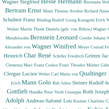
Hesse Hermann
Wagner Siegfried
Biermann Wo
Bertram Ernst
Mann Thomas
Avedon Richard
Nanse
Schubert Franz
Binding Rudolf Georg
Korngold Erich 
Walser Martin
Thode Daniela (geb. von Bülow)
Wagner 
Bernstein Leonard
Mendelssohn
Goethe Johann 
Wagner Winifred
Alexander von
Meyer Conrad F
Char René
Heinrich
Grimm Ja
Schiller Friedrich
Clemens)
Marc Franz
Csokor Franz Theodor
Münter Gabr
Qualtinger
Clergue Lucien
Weber Carl Maria von
Mann Golo
Steiner Rudolf
Erich
Bab Julius
B
Gottlieb
Roth Josep
Handke Peter
Verdi Giuseppe
Adolph
Andreas-Salomé Lou
Kestner Charlotte
C