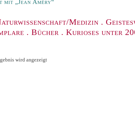
 mit „Jean Améry“
aturwissenschaft/Medizin
.
Geistes
mplare
.
Bücher
.
Kurioses unter 2
rgebnis wird angezeigt