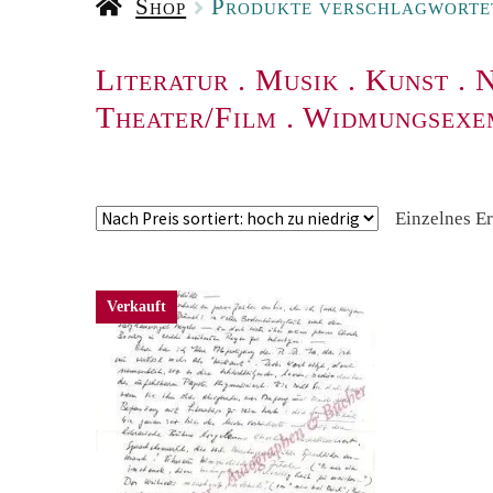
Shop
Produkte verschlagwortet
Literatur
.
Musik
.
Kunst
.
N
Theater/Film
.
Widmungsexe
Einzelnes E
Verkauft