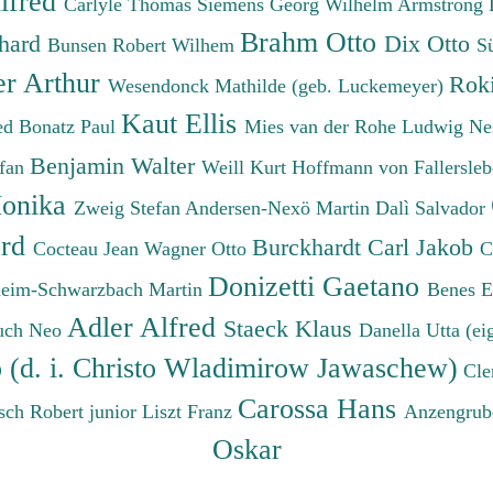
lfred
Carlyle Thomas
Siemens Georg Wilhelm
Armstrong 
Brahm Otto
chard
Dix Otto
Bunsen Robert Wilhem
S
er Arthur
Roki
Wesendonck Mathilde (geb. Luckemeyer)
Kaut Ellis
ied
Bonatz Paul
Mies van der Rohe Ludwig
Ne
Benjamin Walter
efan
Weill Kurt
Hoffmann von Fallersleb
onika
Zweig Stefan
Andersen-Nexö Martin
Dalì Salvador
ard
Burckhardt Carl Jakob
Cocteau Jean
Wagner Otto
C
Donizetti Gaetano
eim-Schwarzbach Martin
Benes 
Adler Alfred
Staeck Klaus
uch Neo
Danella Utta (ei
o (d. i. Christo Wladimirow Jawaschew)
Cle
Carossa Hans
sch Robert junior
Liszt Franz
Anzengrub
Oskar