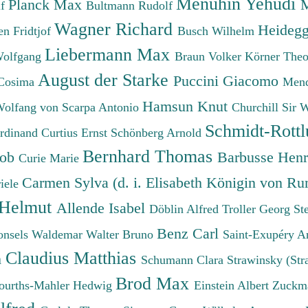
Menuhin Yehudi
Planck Max
M
lf
Bultmann Rudolf
Wagner Richard
Heidegg
n Fridtjof
Busch Wilhelm
Liebermann Max
Wolfgang
Braun Volker
Körner The
August der Starke
Puccini Giacomo
Cosima
Mend
Hamsun Knut
Wolfang von
Scarpa Antonio
Churchill Sir 
Schmidt-Rottl
erdinand
Curtius Ernst
Schönberg Arnold
Bernhard Thomas
cob
Barbusse Hen
Curie Marie
Carmen Sylva (d. i. Elisabeth Königin von R
iele
 Helmut
Allende Isabel
Döblin Alfred
Troller Georg St
Benz Carl
onsels Waldemar
Walter Bruno
Saint-Exupéry A
Claudius Matthias
h
Schumann Clara
Strawinsky (Str
Brod Max
ourths-Mahler Hedwig
Einstein Albert
Zuckm