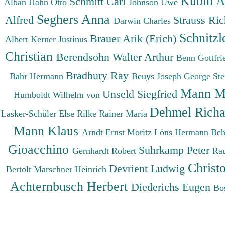
Kubin A
Schmitt Carl
Alban
Hahn Otto
Johnson Uwe
Seghers Anna
Alfred
Strauss Ri
Darwin Charles
Schnitzl
Brauer Arik (Erich)
Albert
Kerner Justinus
Christian
Berendsohn Walter Arthur
Benn Gottfr
Bradbury Ray
Bahr Hermann
Beuys Joseph
George St
Mann M
Unseld Siegfried
Humboldt Wilhelm von
Dehmel Rich
Lasker-Schüler Else
Rilke Rainer Maria
Mann Klaus
Arndt Ernst Moritz
Löns Hermann
Beh
Gioacchino
Suhrkamp Peter
Gernhardt Robert
Ra
Christ
Devrient Ludwig
Bertolt
Marschner Heinrich
Achternbusch Herbert
Diederichs Eugen
Bo