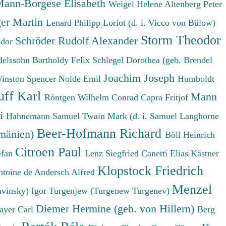
ann-Borgese Elisabeth
Weigel Helene
Altenberg Peter
er Martin
Lenard Philipp
Loriot (d. i. Vicco von Bülow)
Storm Theodor
Schröder Rudolf Alexander
odor
elssohn Bartholdy Felix
Schlegel Dorothea (geb. Brendel
Joachim Joseph
Winston Spencer
Nolde Emil
Humboldt
uff Karl
Mann
Röntgen Wilhelm Conrad
Capra Fritjof
ri
Hahnemann Samuel
Twain Mark (d. i. Samuel Langhorne
Beer-Hofmann Richard
umänien)
Böll Heinrich
Citroen Paul
efan
Lenz Siegfried
Canetti Elias
Kästner
Klopstock Friedrich
ntoine de
Andersch Alfred
Menzel
avinsky) Igor
Turgenjew (Turgenew Turgenev)
Diemer Hermine (geb. von Hillern)
ayer Carl
Berg