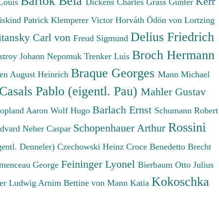
Bartók Béla
Kerr
Louis
Dickens Charles
Grass Günter
üskind Patrick
Klemperer Victor
Horváth Ödön von
Lortzing
Delius Friedrich
tansky Carl von
Freud Sigmund
Broch Hermann
stroy Johann Nepomuk
Trenker Luis
Braque Georges
en August Heinrich
Mann Michael
Casals Pablo (eigentl. Pau)
Mahler Gustav
Barlach Ernst
opland Aaron
Wolf Hugo
Schumann Robert
Rossini
Schopenhauer Arthur
Edvard
Neher Caspar
gentl. Denneler)
Czechowski Heinz
Croce Benedetto
Brecht
Feininger Lyonel
menceau George
Bierbaum Otto Julius
Kokoschka
er Ludwig
Arnim Bettine von
Mann Katia