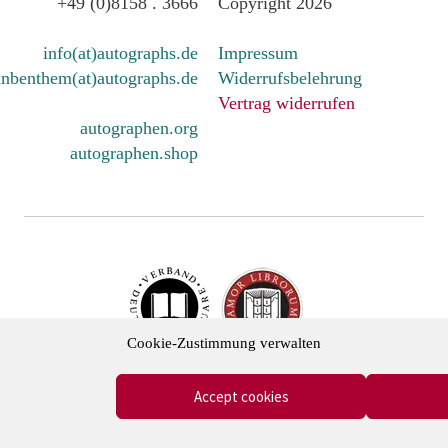
+49 (0)8158 . 3666
Copyright 2026
info(at)autographs.de
Impressum
nbenthem(at)autographs.de
Widerrufsbelehrung
Vertrag widerrufen
autographen.org
autographen.shop
Cookie-Zustimmung verwalten
cher Antiquare e.V. und in der International League of Antiq
Accept cookies