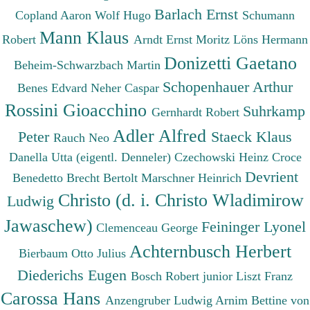
Barlach Ernst
Copland Aaron
Wolf Hugo
Schumann
Mann Klaus
Robert
Arndt Ernst Moritz
Löns Hermann
Donizetti Gaetano
Beheim-Schwarzbach Martin
Schopenhauer Arthur
Benes Edvard
Neher Caspar
Rossini Gioacchino
Suhrkamp
Gernhardt Robert
Adler Alfred
Peter
Staeck Klaus
Rauch Neo
Danella Utta (eigentl. Denneler)
Czechowski Heinz
Croce
Devrient
Benedetto
Brecht Bertolt
Marschner Heinrich
Christo (d. i. Christo Wladimirow
Ludwig
Jawaschew)
Feininger Lyonel
Clemenceau George
Achternbusch Herbert
Bierbaum Otto Julius
Diederichs Eugen
Bosch Robert junior
Liszt Franz
Carossa Hans
Anzengruber Ludwig
Arnim Bettine von