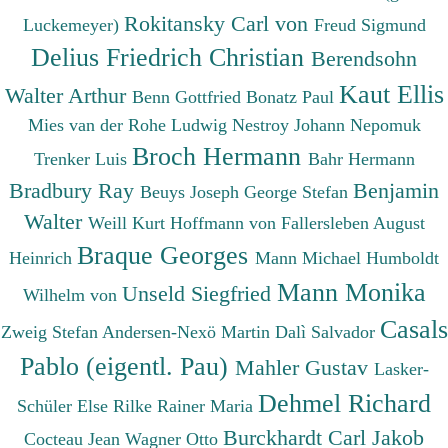
Rokitansky Carl von
Luckemeyer)
Freud Sigmund
Delius Friedrich Christian
Berendsohn
Kaut Ellis
Walter Arthur
Benn Gottfried
Bonatz Paul
Mies van der Rohe Ludwig
Nestroy Johann Nepomuk
Broch Hermann
Trenker Luis
Bahr Hermann
Bradbury Ray
Benjamin
Beuys Joseph
George Stefan
Walter
Weill Kurt
Hoffmann von Fallersleben August
Braque Georges
Heinrich
Mann Michael
Humboldt
Mann Monika
Unseld Siegfried
Wilhelm von
Casals
Zweig Stefan
Andersen-Nexö Martin
Dalì Salvador
Pablo (eigentl. Pau)
Mahler Gustav
Lasker-
Dehmel Richard
Schüler Else
Rilke Rainer Maria
Burckhardt Carl Jakob
Cocteau Jean
Wagner Otto