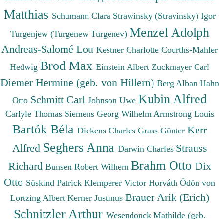
Matthias
Schumann Clara
Strawinsky (Stravinsky) Igor
Menzel Adolph
Turgenjew (Turgenew Turgenev)
Andreas-Salomé Lou
Kestner Charlotte
Courths-Mahler
Brod Max
Hedwig
Einstein Albert
Zuckmayer Carl
Diemer Hermine (geb. von Hillern)
Berg Alban
Hahn
Kubin Alfred
Schmitt Carl
Otto
Johnson Uwe
Carlyle Thomas
Siemens Georg Wilhelm
Armstrong Louis
Bartók Béla
Kerr
Dickens Charles
Grass Günter
Seghers Anna
Alfred
Strauss
Darwin Charles
Brahm Otto
Richard
Dix
Bunsen Robert Wilhem
Otto
Süskind Patrick
Klemperer Victor
Horváth Ödön von
Brauer Arik (Erich)
Lortzing Albert
Kerner Justinus
Schnitzler Arthur
Wesendonck Mathilde (geb.