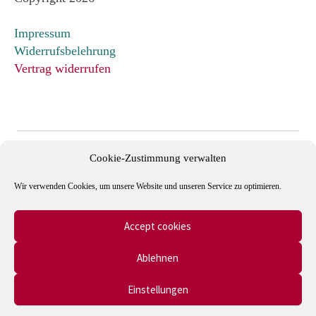
Impressum
Widerrufsbelehrung
Vertrag widerrufen
Cookie-Zustimmung verwalten
Wir verwenden Cookies, um unsere Website und unseren Service zu optimieren.
Accept cookies
Mitglied im Verband Deutscher Antiquare e.V. und in der
Ablehnen
International League of Antiquarian Booksellers (ILAB).
Einstellungen
0
Suche
Suche