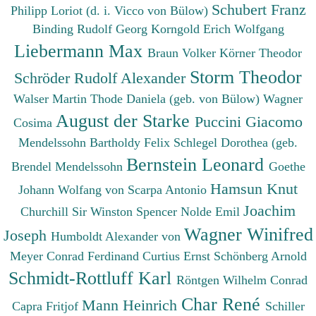
Schubert Franz
Philipp
Loriot (d. i. Vicco von Bülow)
Binding Rudolf Georg
Korngold Erich Wolfgang
Liebermann Max
Braun Volker
Körner Theodor
Storm Theodor
Schröder Rudolf Alexander
Walser Martin
Thode Daniela (geb. von Bülow)
Wagner
August der Starke
Puccini Giacomo
Cosima
Mendelssohn Bartholdy Felix
Schlegel Dorothea (geb.
Bernstein Leonard
Brendel Mendelssohn
Goethe
Hamsun Knut
Johann Wolfang von
Scarpa Antonio
Joachim
Churchill Sir Winston Spencer
Nolde Emil
Wagner Winifred
Joseph
Humboldt Alexander von
Meyer Conrad Ferdinand
Curtius Ernst
Schönberg Arnold
Schmidt-Rottluff Karl
Röntgen Wilhelm Conrad
Char René
Mann Heinrich
Capra Fritjof
Schiller