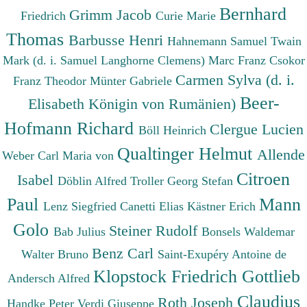
Bernhard
Grimm Jacob
Friedrich
Curie Marie
Thomas
Barbusse Henri
Hahnemann Samuel
Twain
Mark (d. i. Samuel Langhorne Clemens)
Marc Franz
Csokor
Carmen Sylva (d. i.
Franz Theodor
Münter Gabriele
Beer-
Elisabeth Königin von Rumänien)
Hofmann Richard
Clergue Lucien
Böll Heinrich
Qualtinger Helmut
Allende
Weber Carl Maria von
Citroen
Isabel
Döblin Alfred
Troller Georg Stefan
Paul
Mann
Lenz Siegfried
Canetti Elias
Kästner Erich
Golo
Steiner Rudolf
Bab Julius
Bonsels Waldemar
Benz Carl
Walter Bruno
Saint-Exupéry Antoine de
Klopstock Friedrich Gottlieb
Andersch Alfred
Claudius
Roth Joseph
Handke Peter
Verdi Giuseppe