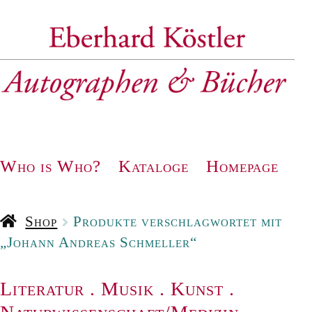
Zur
Zum
Navigation
Inhalt
springen
springen
Who is Who?
Kataloge
Homepage
Shop
Produkte verschlagwortet mit
„Johann Andreas Schmeller“
Literatur
.
Musik
.
Kunst
.