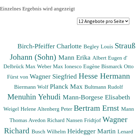
Einzelnes Ergebnis wird angezeigt
Strauß
Birch-Pfeiffer Charlotte
Begley Louis
Johann (Sohn)
Mann Erika
Albert Eugen d'
Delbrück Max
Weber Max
Ionesco Eugène
Bismarck Otto
Hesse Hermann
Wagner Siegfried
Fürst von
Planck Max
Biermann Wolf
Bultmann Rudolf
Menuhin Yehudi
Mann-Borgese Elisabeth
Bertram Ernst
Weigel Helene
Altenberg Peter
Mann
Wagner
Thomas
Avedon Richard
Nansen Fridtjof
Richard
Heidegger Martin
Busch Wilhelm
Lenard