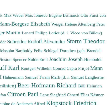
ck Max
Weber Max
Ionesco Eugène
Bismarck Otto Fürst von
ann-Borgese Elisabeth
Weigel Helene
Altenberg Peter
er Martin
Lenard Philipp
Loriot (d. i. Vicco von Bülow)
Storm Theodor
Schröder Rudolf Alexander
odor
elssohn Bartholdy Felix
Schlegel Dorothea (geb. Brendel
Joachim Joseph
Winston Spencer
Nolde Emil
Humboldt
uff Karl
Mann
Röntgen Wilhelm Conrad
Capra Fritjof
ri
Hahnemann Samuel
Twain Mark (d. i. Samuel Langhorne
Beer-Hofmann Richard
umänien)
Böll Heinrich
Citroen Paul
efan
Lenz Siegfried
Canetti Elias
Kästner
Klopstock Friedrich
ntoine de
Andersch Alfred