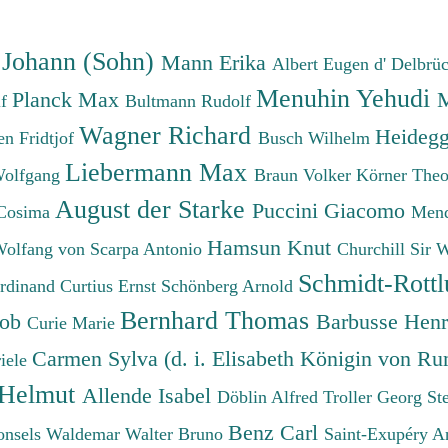
 Johann (Sohn)
Mann Erika
Albert Eugen d'
Delbrü
Menuhin Yehudi
Planck Max
M
lf
Bultmann Rudolf
Wagner Richard
Heidegg
n Fridtjof
Busch Wilhelm
Liebermann Max
Wolfgang
Braun Volker
Körner The
August der Starke
Puccini Giacomo
Cosima
Mend
Hamsun Knut
Wolfang von
Scarpa Antonio
Churchill Sir 
Schmidt-Rottl
erdinand
Curtius Ernst
Schönberg Arnold
Bernhard Thomas
cob
Barbusse Hen
Curie Marie
Carmen Sylva (d. i. Elisabeth Königin von R
iele
 Helmut
Allende Isabel
Döblin Alfred
Troller Georg St
Benz Carl
onsels Waldemar
Walter Bruno
Saint-Exupéry A