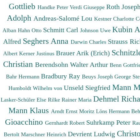
Gottlieb
Roth Josep
Handke Peter
Verdi Giuseppe
Adolph
Andreas-Salomé Lou
Kestner Charlotte
C
Kubin A
Schmitt Carl
Alban
Hahn Otto
Johnson Uwe
Seghers Anna
Alfred
Strauss Ri
Darwin Charles
Schnitzl
Brauer Arik (Erich)
Albert
Kerner Justinus
Christian
Berendsohn Walter Arthur
Benn Gottfr
Bradbury Ray
Bahr Hermann
Beuys Joseph
George St
Mann M
Unseld Siegfried
Humboldt Wilhelm von
Dehmel Rich
Lasker-Schüler Else
Rilke Rainer Maria
Mann Klaus
Arndt Ernst Moritz
Löns Hermann
Beh
Gioacchino
Suhrkamp Peter
Gernhardt Robert
Ra
Christ
Devrient Ludwig
Bertolt
Marschner Heinrich