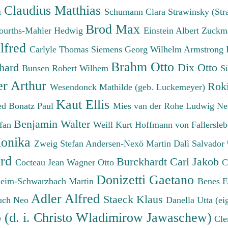
Claudius Matthias
h
Schumann Clara
Strawinsky (Str
Brod Max
ourths-Mahler Hedwig
Einstein Albert
Zuckm
lfred
Carlyle Thomas
Siemens Georg Wilhelm
Armstrong 
Brahm Otto
chard
Dix Otto
Bunsen Robert Wilhem
S
er Arthur
Roki
Wesendonck Mathilde (geb. Luckemeyer)
Kaut Ellis
ied
Bonatz Paul
Mies van der Rohe Ludwig
Ne
Benjamin Walter
efan
Weill Kurt
Hoffmann von Fallersleb
onika
Zweig Stefan
Andersen-Nexö Martin
Dalì Salvador
ard
Burckhardt Carl Jakob
Cocteau Jean
Wagner Otto
C
Donizetti Gaetano
eim-Schwarzbach Martin
Benes 
Adler Alfred
Staeck Klaus
uch Neo
Danella Utta (ei
o (d. i. Christo Wladimirow Jawaschew)
Cle