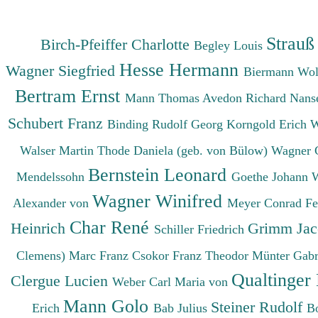
Strauß
Birch-Pfeiffer Charlotte
Begley Louis
Hesse Hermann
Wagner Siegfried
Biermann Wo
Bertram Ernst
Mann Thomas
Avedon Richard
Nanse
Schubert Franz
Binding Rudolf Georg
Korngold Erich 
Walser Martin
Thode Daniela (geb. von Bülow)
Wagner 
Bernstein Leonard
Mendelssohn
Goethe Johann 
Wagner Winifred
Alexander von
Meyer Conrad F
Char René
Heinrich
Grimm Ja
Schiller Friedrich
Clemens)
Marc Franz
Csokor Franz Theodor
Münter Gabr
Qualtinger
Clergue Lucien
Weber Carl Maria von
Mann Golo
Steiner Rudolf
Erich
Bab Julius
B