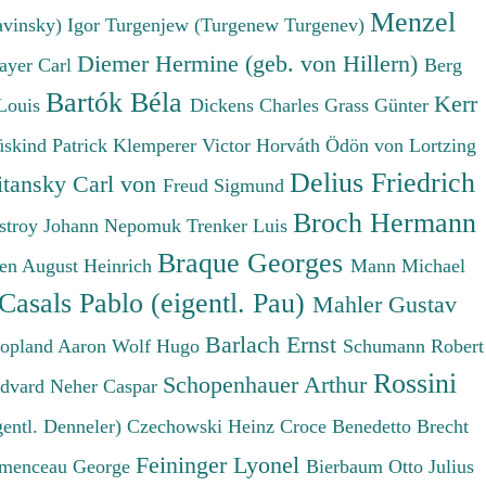
Menzel
avinsky) Igor
Turgenjew (Turgenew Turgenev)
Diemer Hermine (geb. von Hillern)
ayer Carl
Berg
Bartók Béla
Kerr
Louis
Dickens Charles
Grass Günter
üskind Patrick
Klemperer Victor
Horváth Ödön von
Lortzing
Delius Friedrich
tansky Carl von
Freud Sigmund
Broch Hermann
stroy Johann Nepomuk
Trenker Luis
Braque Georges
en August Heinrich
Mann Michael
Casals Pablo (eigentl. Pau)
Mahler Gustav
Barlach Ernst
opland Aaron
Wolf Hugo
Schumann Robert
Rossini
Schopenhauer Arthur
Edvard
Neher Caspar
gentl. Denneler)
Czechowski Heinz
Croce Benedetto
Brecht
Feininger Lyonel
menceau George
Bierbaum Otto Julius