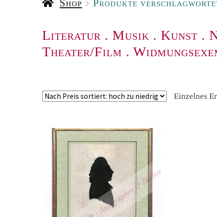
Shop
Produkte verschlagworte
Literatur
.
Musik
.
Kunst
.
N
Theater/Film
.
Widmungsexe
Einzelnes E