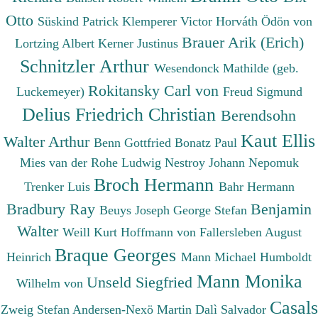
Otto
Süskind Patrick
Klemperer Victor
Horváth Ödön von
Brauer Arik (Erich)
Lortzing Albert
Kerner Justinus
Schnitzler Arthur
Wesendonck Mathilde (geb.
Rokitansky Carl von
Luckemeyer)
Freud Sigmund
Delius Friedrich Christian
Berendsohn
Kaut Ellis
Walter Arthur
Benn Gottfried
Bonatz Paul
Mies van der Rohe Ludwig
Nestroy Johann Nepomuk
Broch Hermann
Trenker Luis
Bahr Hermann
Bradbury Ray
Benjamin
Beuys Joseph
George Stefan
Walter
Weill Kurt
Hoffmann von Fallersleben August
Braque Georges
Heinrich
Mann Michael
Humboldt
Mann Monika
Unseld Siegfried
Wilhelm von
Casals
Zweig Stefan
Andersen-Nexö Martin
Dalì Salvador