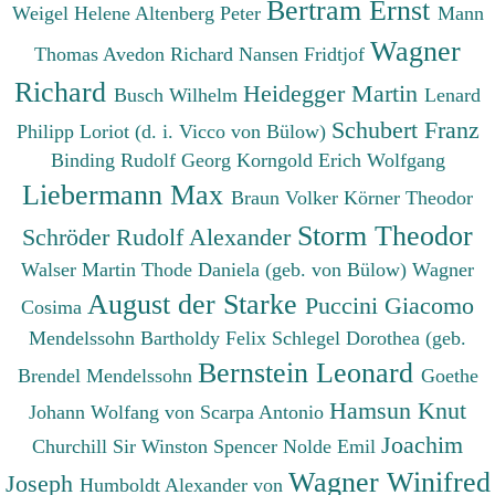
Bertram Ernst
Weigel Helene
Altenberg Peter
Mann
Wagner
Thomas
Avedon Richard
Nansen Fridtjof
Richard
Heidegger Martin
Busch Wilhelm
Lenard
Schubert Franz
Philipp
Loriot (d. i. Vicco von Bülow)
Binding Rudolf Georg
Korngold Erich Wolfgang
Liebermann Max
Braun Volker
Körner Theodor
Storm Theodor
Schröder Rudolf Alexander
Walser Martin
Thode Daniela (geb. von Bülow)
Wagner
August der Starke
Puccini Giacomo
Cosima
Mendelssohn Bartholdy Felix
Schlegel Dorothea (geb.
Bernstein Leonard
Brendel Mendelssohn
Goethe
Hamsun Knut
Johann Wolfang von
Scarpa Antonio
Joachim
Churchill Sir Winston Spencer
Nolde Emil
Wagner Winifred
Joseph
Humboldt Alexander von