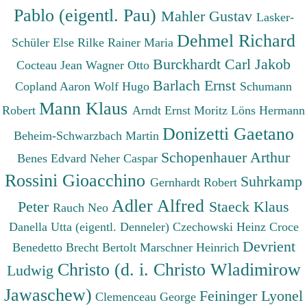
Pablo (eigentl. Pau)
Mahler Gustav
Lasker-
Dehmel Richard
Schüler Else
Rilke Rainer Maria
Burckhardt Carl Jakob
Cocteau Jean
Wagner Otto
Barlach Ernst
Copland Aaron
Wolf Hugo
Schumann
Mann Klaus
Robert
Arndt Ernst Moritz
Löns Hermann
Donizetti Gaetano
Beheim-Schwarzbach Martin
Schopenhauer Arthur
Benes Edvard
Neher Caspar
Rossini Gioacchino
Suhrkamp
Gernhardt Robert
Adler Alfred
Peter
Staeck Klaus
Rauch Neo
Danella Utta (eigentl. Denneler)
Czechowski Heinz
Croce
Devrient
Benedetto
Brecht Bertolt
Marschner Heinrich
Christo (d. i. Christo Wladimirow
Ludwig
Jawaschew)
Feininger Lyonel
Clemenceau George