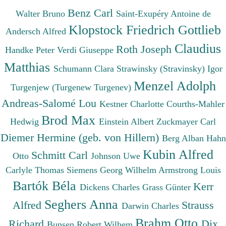
Benz Carl
Walter Bruno
Saint-Exupéry Antoine de
Klopstock Friedrich Gottlieb
Andersch Alfred
Claudius
Roth Joseph
Handke Peter
Verdi Giuseppe
Matthias
Schumann Clara
Strawinsky (Stravinsky) Igor
Menzel Adolph
Turgenjew (Turgenew Turgenev)
Andreas-Salomé Lou
Kestner Charlotte
Courths-Mahler
Brod Max
Hedwig
Einstein Albert
Zuckmayer Carl
Diemer Hermine (geb. von Hillern)
Berg Alban
Hahn
Kubin Alfred
Schmitt Carl
Otto
Johnson Uwe
Carlyle Thomas
Siemens Georg Wilhelm
Armstrong Louis
Bartók Béla
Kerr
Dickens Charles
Grass Günter
Seghers Anna
Alfred
Strauss
Darwin Charles
Brahm Otto
Richard
Dix
Bunsen Robert Wilhem