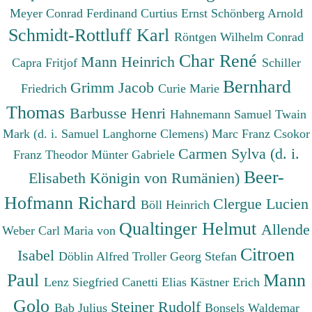
Meyer Conrad Ferdinand
Curtius Ernst
Schönberg Arnold
Schmidt-Rottluff Karl
Röntgen Wilhelm Conrad
Char René
Mann Heinrich
Capra Fritjof
Schiller
Bernhard
Grimm Jacob
Friedrich
Curie Marie
Thomas
Barbusse Henri
Hahnemann Samuel
Twain
Mark (d. i. Samuel Langhorne Clemens)
Marc Franz
Csokor
Carmen Sylva (d. i.
Franz Theodor
Münter Gabriele
Beer-
Elisabeth Königin von Rumänien)
Hofmann Richard
Clergue Lucien
Böll Heinrich
Qualtinger Helmut
Allende
Weber Carl Maria von
Citroen
Isabel
Döblin Alfred
Troller Georg Stefan
Paul
Mann
Lenz Siegfried
Canetti Elias
Kästner Erich
Golo
Steiner Rudolf
Bab Julius
Bonsels Waldemar