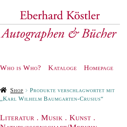
Zur
Zum
Navigation
Inhalt
springen
springen
Who is Who?
Kataloge
Homepage
Shop
Produkte verschlagwortet mit
„Karl Wilhelm Baumgarten-Crusius“
Literatur
.
Musik
.
Kunst
.