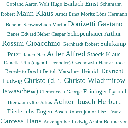
Barlach Ernst
Copland Aaron
Wolf Hugo
Schumann
Mann Klaus
Robert
Arndt Ernst Moritz
Löns Hermann
Donizetti Gaetano
Beheim-Schwarzbach Martin
Schopenhauer Arthur
Benes Edvard
Neher Caspar
Rossini Gioacchino
Suhrkamp
Gernhardt Robert
Adler Alfred
Peter
Staeck Klaus
Rauch Neo
Danella Utta (eigentl. Denneler)
Czechowski Heinz
Croce
Devrient
Benedetto
Brecht Bertolt
Marschner Heinrich
Christo (d. i. Christo Wladimirow
Ludwig
Jawaschew)
Feininger Lyonel
Clemenceau George
Achternbusch Herbert
Bierbaum Otto Julius
Diederichs Eugen
Bosch Robert junior
Liszt Franz
Carossa Hans
Anzengruber Ludwig
Arnim Bettine von