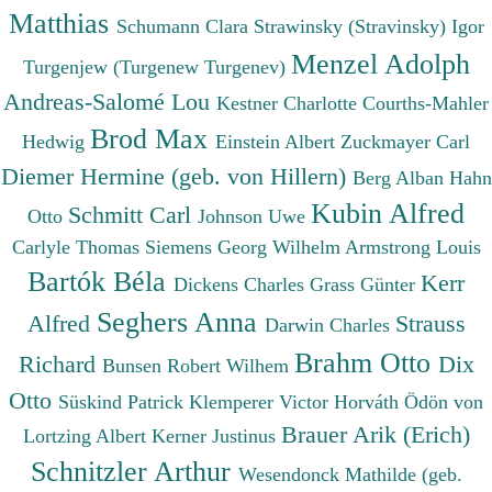
Matthias
Schumann Clara
Strawinsky (Stravinsky) Igor
Menzel Adolph
Turgenjew (Turgenew Turgenev)
Andreas-Salomé Lou
Kestner Charlotte
Courths-Mahler
Brod Max
Hedwig
Einstein Albert
Zuckmayer Carl
Diemer Hermine (geb. von Hillern)
Berg Alban
Hahn
Kubin Alfred
Schmitt Carl
Otto
Johnson Uwe
Carlyle Thomas
Siemens Georg Wilhelm
Armstrong Louis
Bartók Béla
Kerr
Dickens Charles
Grass Günter
Seghers Anna
Alfred
Strauss
Darwin Charles
Brahm Otto
Richard
Dix
Bunsen Robert Wilhem
Otto
Süskind Patrick
Klemperer Victor
Horváth Ödön von
Brauer Arik (Erich)
Lortzing Albert
Kerner Justinus
Schnitzler Arthur
Wesendonck Mathilde (geb.