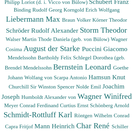
Schubert Franz
Philipp
Loriot (d. i. Vicco von Bülow)
Binding Rudolf Georg
Korngold Erich Wolfgang
Liebermann Max
Braun Volker
Körner Theodor
Storm Theodor
Schröder Rudolf Alexander
Walser Martin
Thode Daniela (geb. von Bülow)
Wagner
August der Starke
Puccini Giacomo
Cosima
Mendelssohn Bartholdy Felix
Schlegel Dorothea (geb.
Bernstein Leonard
Brendel Mendelssohn
Goethe
Hamsun Knut
Johann Wolfang von
Scarpa Antonio
Joachim
Churchill Sir Winston Spencer
Nolde Emil
Wagner Winifred
Joseph
Humboldt Alexander von
Meyer Conrad Ferdinand
Curtius Ernst
Schönberg Arnold
Schmidt-Rottluff Karl
Röntgen Wilhelm Conrad
Char René
Mann Heinrich
Capra Fritjof
Schiller