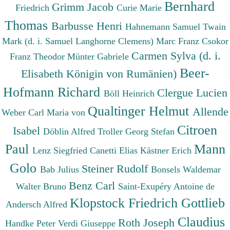
Bernhard
Grimm Jacob
Friedrich
Curie Marie
Thomas
Barbusse Henri
Hahnemann Samuel
Twain
Mark (d. i. Samuel Langhorne Clemens)
Marc Franz
Csokor
Carmen Sylva (d. i.
Franz Theodor
Münter Gabriele
Beer-
Elisabeth Königin von Rumänien)
Hofmann Richard
Clergue Lucien
Böll Heinrich
Qualtinger Helmut
Allende
Weber Carl Maria von
Citroen
Isabel
Döblin Alfred
Troller Georg Stefan
Paul
Mann
Lenz Siegfried
Canetti Elias
Kästner Erich
Golo
Steiner Rudolf
Bab Julius
Bonsels Waldemar
Benz Carl
Walter Bruno
Saint-Exupéry Antoine de
Klopstock Friedrich Gottlieb
Andersch Alfred
Claudius
Roth Joseph
Handke Peter
Verdi Giuseppe