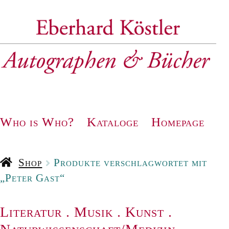
Zur
Zum
Navigation
Inhalt
springen
springen
Who is Who?
Kataloge
Homepage
Shop
Produkte verschlagwortet mit
„Peter Gast“
Literatur
.
Musik
.
Kunst
.