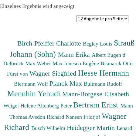
Einzelnes Ergebnis wird angezeigt
Strauß
Birch-Pfeiffer Charlotte
Begley Louis
Johann (Sohn)
Mann Erika
Albert Eugen d'
Delbrück Max
Weber Max
Ionesco Eugène
Bismarck Otto
Hesse Hermann
Wagner Siegfried
Fürst von
Planck Max
Biermann Wolf
Bultmann Rudolf
Menuhin Yehudi
Mann-Borgese Elisabeth
Bertram Ernst
Weigel Helene
Altenberg Peter
Mann
Wagner
Thomas
Avedon Richard
Nansen Fridtjof
Richard
Heidegger Martin
Busch Wilhelm
Lenard