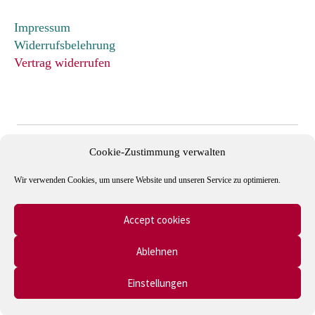
Impressum
Widerrufsbelehrung
Vertrag widerrufen
Cookie-Zustimmung verwalten
Wir verwenden Cookies, um unsere Website und unseren Service zu optimieren.
Accept cookies
Mitglied im Verband Deutscher Antiquare e.V. und in der
Ablehnen
International League of Antiquarian Booksellers (ILAB).
Einstellungen
0
Suche
Suche
© Autographen & Bücher - Onlineshop 2026
nach: