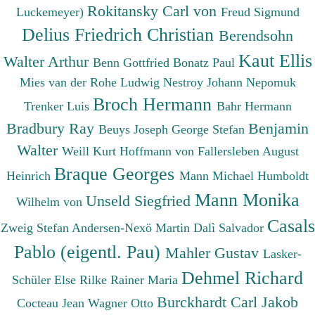
Rokitansky Carl von
Luckemeyer)
Freud Sigmund
Delius Friedrich Christian
Berendsohn
Kaut Ellis
Walter Arthur
Benn Gottfried
Bonatz Paul
Mies van der Rohe Ludwig
Nestroy Johann Nepomuk
Broch Hermann
Trenker Luis
Bahr Hermann
Bradbury Ray
Benjamin
Beuys Joseph
George Stefan
Walter
Weill Kurt
Hoffmann von Fallersleben August
Braque Georges
Heinrich
Mann Michael
Humboldt
Mann Monika
Unseld Siegfried
Wilhelm von
Casals
Zweig Stefan
Andersen-Nexö Martin
Dalì Salvador
Pablo (eigentl. Pau)
Mahler Gustav
Lasker-
Dehmel Richard
Schüler Else
Rilke Rainer Maria
Burckhardt Carl Jakob
Cocteau Jean
Wagner Otto