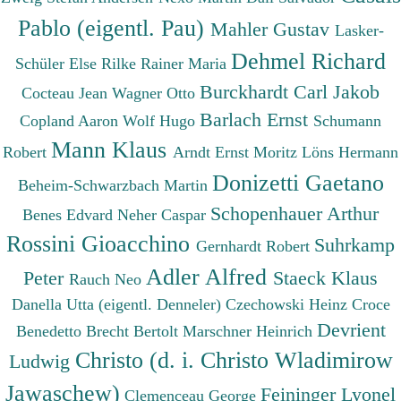
Pablo (eigentl. Pau)
Mahler Gustav
Lasker-
Dehmel Richard
Schüler Else
Rilke Rainer Maria
Burckhardt Carl Jakob
Cocteau Jean
Wagner Otto
Barlach Ernst
Copland Aaron
Wolf Hugo
Schumann
Mann Klaus
Robert
Arndt Ernst Moritz
Löns Hermann
Donizetti Gaetano
Beheim-Schwarzbach Martin
Schopenhauer Arthur
Benes Edvard
Neher Caspar
Rossini Gioacchino
Suhrkamp
Gernhardt Robert
Adler Alfred
Peter
Staeck Klaus
Rauch Neo
Danella Utta (eigentl. Denneler)
Czechowski Heinz
Croce
Devrient
Benedetto
Brecht Bertolt
Marschner Heinrich
Christo (d. i. Christo Wladimirow
Ludwig
Jawaschew)
Feininger Lyonel
Clemenceau George