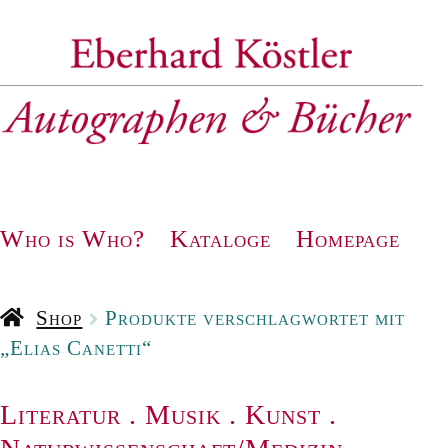
Zur
Zum
Navigation
Inhalt
springen
springen
Who is Who?
Kataloge
Homepage
Shop
Produkte verschlagwortet mit
„Elias Canetti“
Literatur
.
Musik
.
Kunst
.