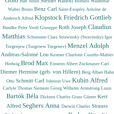
Golo
Steiner Rudolf
Bab Julius
Bonsels Waldemar
Benz Carl
Walter Bruno
Saint-Exupéry Antoine de
Klopstock Friedrich Gottlieb
Andersch Alfred
Claudius
Roth Joseph
Handke Peter
Verdi Giuseppe
Matthias
Schumann Clara
Strawinsky (Stravinsky) Igor
Menzel Adolph
Turgenjew (Turgenew Turgenev)
Andreas-Salomé Lou
Kestner Charlotte
Courths-Mahler
Brod Max
Hedwig
Einstein Albert
Zuckmayer Carl
Diemer Hermine (geb. von Hillern)
Berg Alban
Hahn
Kubin Alfred
Schmitt Carl
Otto
Johnson Uwe
Carlyle Thomas
Siemens Georg Wilhelm
Armstrong Louis
Bartók Béla
Kerr
Dickens Charles
Grass Günter
Seghers Anna
Alfred
Strauss
Darwin Charles