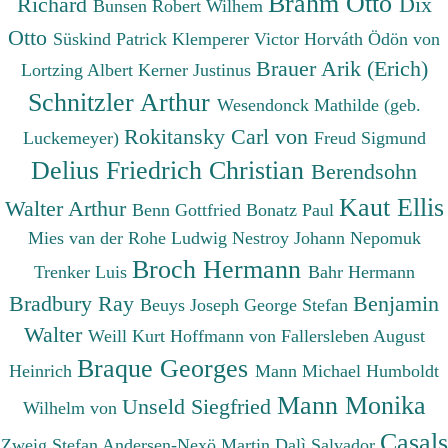
Brahm Otto
Richard
Dix
Bunsen Robert Wilhem
Otto
Süskind Patrick
Klemperer Victor
Horváth Ödön von
Brauer Arik (Erich)
Lortzing Albert
Kerner Justinus
Schnitzler Arthur
Wesendonck Mathilde (geb.
Rokitansky Carl von
Luckemeyer)
Freud Sigmund
Delius Friedrich Christian
Berendsohn
Kaut Ellis
Walter Arthur
Benn Gottfried
Bonatz Paul
Mies van der Rohe Ludwig
Nestroy Johann Nepomuk
Broch Hermann
Trenker Luis
Bahr Hermann
Bradbury Ray
Benjamin
Beuys Joseph
George Stefan
Walter
Weill Kurt
Hoffmann von Fallersleben August
Braque Georges
Heinrich
Mann Michael
Humboldt
Mann Monika
Unseld Siegfried
Wilhelm von
Casals
Zweig Stefan
Andersen-Nexö Martin
Dalì Salvador