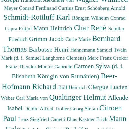
Humboldt Alexander von
Meyer Conrad Ferdinand
Curtius Ernst
Schönberg Arnold
Schmidt-Rottluff Karl
Röntgen Wilhelm Conrad
Char René
Mann Heinrich
Capra Fritjof
Schiller
Bernhard
Grimm Jacob
Friedrich
Curie Marie
Thomas
Barbusse Henri
Hahnemann Samuel
Twain
Mark (d. i. Samuel Langhorne Clemens)
Marc Franz
Csokor
Carmen Sylva (d. i.
Franz Theodor
Münter Gabriele
Beer-
Elisabeth Königin von Rumänien)
Hofmann Richard
Clergue Lucien
Böll Heinrich
Qualtinger Helmut
Allende
Weber Carl Maria von
Citroen
Isabel
Döblin Alfred
Troller Georg Stefan
Paul
Mann
Lenz Siegfried
Canetti Elias
Kästner Erich