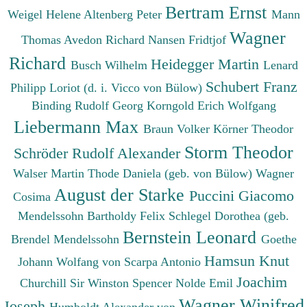
Bertram Ernst
Weigel Helene
Altenberg Peter
Mann
Wagner
Thomas
Avedon Richard
Nansen Fridtjof
Richard
Heidegger Martin
Busch Wilhelm
Lenard
Schubert Franz
Philipp
Loriot (d. i. Vicco von Bülow)
Binding Rudolf Georg
Korngold Erich Wolfgang
Liebermann Max
Braun Volker
Körner Theodor
Storm Theodor
Schröder Rudolf Alexander
Walser Martin
Thode Daniela (geb. von Bülow)
Wagner
August der Starke
Puccini Giacomo
Cosima
Mendelssohn Bartholdy Felix
Schlegel Dorothea (geb.
Bernstein Leonard
Brendel Mendelssohn
Goethe
Hamsun Knut
Johann Wolfang von
Scarpa Antonio
Joachim
Churchill Sir Winston Spencer
Nolde Emil
Wagner Winifred
Joseph