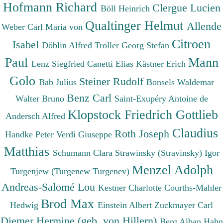
Hofmann Richard
Clergue Lucien
Böll Heinrich
Qualtinger Helmut
Allende
Weber Carl Maria von
Citroen
Isabel
Döblin Alfred
Troller Georg Stefan
Paul
Mann
Lenz Siegfried
Canetti Elias
Kästner Erich
Golo
Steiner Rudolf
Bab Julius
Bonsels Waldemar
Benz Carl
Walter Bruno
Saint-Exupéry Antoine de
Klopstock Friedrich Gottlieb
Andersch Alfred
Claudius
Roth Joseph
Handke Peter
Verdi Giuseppe
Matthias
Schumann Clara
Strawinsky (Stravinsky) Igor
Menzel Adolph
Turgenjew (Turgenew Turgenev)
Andreas-Salomé Lou
Kestner Charlotte
Courths-Mahler
Brod Max
Hedwig
Einstein Albert
Zuckmayer Carl
Diemer Hermine (geb. von Hillern)
Berg Alban
Hahn