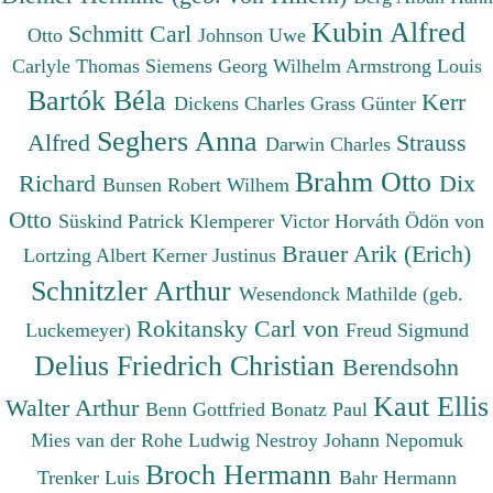
Kubin Alfred
Schmitt Carl
Otto
Johnson Uwe
Carlyle Thomas
Siemens Georg Wilhelm
Armstrong Louis
Bartók Béla
Kerr
Dickens Charles
Grass Günter
Seghers Anna
Alfred
Strauss
Darwin Charles
Brahm Otto
Richard
Dix
Bunsen Robert Wilhem
Otto
Süskind Patrick
Klemperer Victor
Horváth Ödön von
Brauer Arik (Erich)
Lortzing Albert
Kerner Justinus
Schnitzler Arthur
Wesendonck Mathilde (geb.
Rokitansky Carl von
Luckemeyer)
Freud Sigmund
Delius Friedrich Christian
Berendsohn
Kaut Ellis
Walter Arthur
Benn Gottfried
Bonatz Paul
Mies van der Rohe Ludwig
Nestroy Johann Nepomuk
Broch Hermann
Trenker Luis
Bahr Hermann