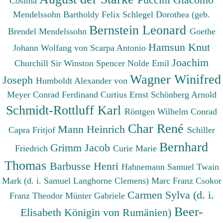
Cosima
Mendelssohn Bartholdy Felix
Schlegel Dorothea (geb.
Bernstein Leonard
Brendel Mendelssohn
Goethe
Hamsun Knut
Johann Wolfang von
Scarpa Antonio
Joachim
Churchill Sir Winston Spencer
Nolde Emil
Wagner Winifred
Joseph
Humboldt Alexander von
Meyer Conrad Ferdinand
Curtius Ernst
Schönberg Arnold
Schmidt-Rottluff Karl
Röntgen Wilhelm Conrad
Char René
Mann Heinrich
Capra Fritjof
Schiller
Bernhard
Grimm Jacob
Friedrich
Curie Marie
Thomas
Barbusse Henri
Hahnemann Samuel
Twain
Mark (d. i. Samuel Langhorne Clemens)
Marc Franz
Csokor
Carmen Sylva (d. i.
Franz Theodor
Münter Gabriele
Beer-
Elisabeth Königin von Rumänien)