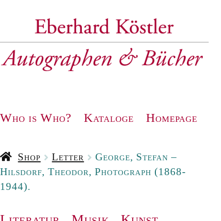
Zur
Zum
Navigation
Inhalt
springen
springen
Who is Who?
Kataloge
Homepage
Shop
Letter
George, Stefan –
Hilsdorf, Theodor, Photograph (1868-
1944).
Literatur
.
Musik
.
Kunst
.