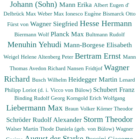
Johann (Sohn)
Mann Erika
Albert Eugen d'
Delbrück Max
Weber Max
Ionesco Eugène
Bismarck Otto
Hesse Hermann
Wagner Siegfried
Fürst von
Planck Max
Biermann Wolf
Bultmann Rudolf
Menuhin Yehudi
Mann-Borgese Elisabeth
Bertram Ernst
Weigel Helene
Altenberg Peter
Mann
Wagner
Thomas
Avedon Richard
Nansen Fridtjof
Richard
Heidegger Martin
Busch Wilhelm
Lenard
Schubert Franz
Philipp
Loriot (d. i. Vicco von Bülow)
Binding Rudolf Georg
Korngold Erich Wolfgang
Liebermann Max
Braun Volker
Körner Theodor
Storm Theodor
Schröder Rudolf Alexander
Walser Martin
Thode Daniela (geb. von Bülow)
Wagner
August der Starke
Puccini Giacomo