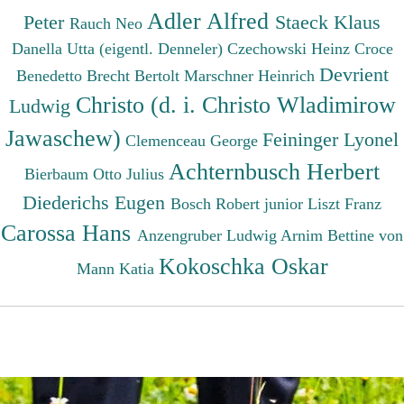
Adler Alfred
Peter
Staeck Klaus
Rauch Neo
Danella Utta (eigentl. Denneler)
Czechowski Heinz
Croce
Devrient
Benedetto
Brecht Bertolt
Marschner Heinrich
Christo (d. i. Christo Wladimirow
Ludwig
Jawaschew)
Feininger Lyonel
Clemenceau George
Achternbusch Herbert
Bierbaum Otto Julius
Diederichs Eugen
Bosch Robert junior
Liszt Franz
Carossa Hans
Anzengruber Ludwig
Arnim Bettine von
Kokoschka Oskar
Mann Katia