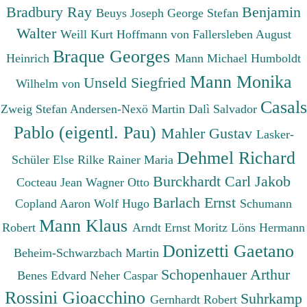
Bradbury Ray
Benjamin
Beuys Joseph
George Stefan
Walter
Weill Kurt
Hoffmann von Fallersleben August
Braque Georges
Heinrich
Mann Michael
Humboldt
Mann Monika
Unseld Siegfried
Wilhelm von
Casals
Zweig Stefan
Andersen-Nexö Martin
Dalì Salvador
Pablo (eigentl. Pau)
Mahler Gustav
Lasker-
Dehmel Richard
Schüler Else
Rilke Rainer Maria
Burckhardt Carl Jakob
Cocteau Jean
Wagner Otto
Barlach Ernst
Copland Aaron
Wolf Hugo
Schumann
Mann Klaus
Robert
Arndt Ernst Moritz
Löns Hermann
Donizetti Gaetano
Beheim-Schwarzbach Martin
Schopenhauer Arthur
Benes Edvard
Neher Caspar
Rossini Gioacchino
Suhrkamp
Gernhardt Robert