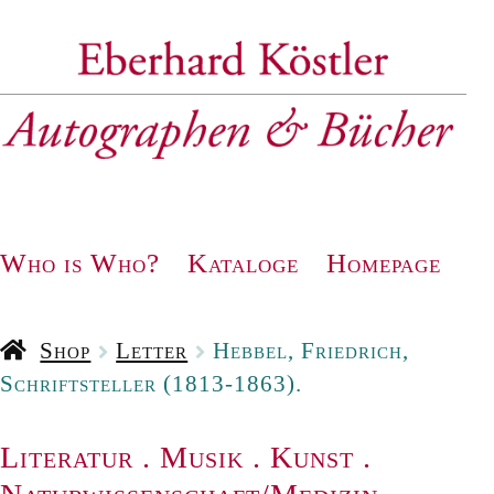
Zur
Zum
Navigation
Inhalt
springen
springen
Who is Who?
Kataloge
Homepage
Shop
Letter
Hebbel, Friedrich,
Schriftsteller (1813-1863).
Literatur
.
Musik
.
Kunst
.