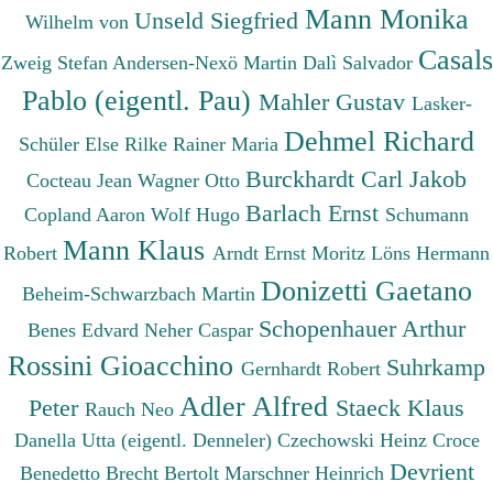
Mann Monika
Unseld Siegfried
Wilhelm von
Casals
Zweig Stefan
Andersen-Nexö Martin
Dalì Salvador
Pablo (eigentl. Pau)
Mahler Gustav
Lasker-
Dehmel Richard
Schüler Else
Rilke Rainer Maria
Burckhardt Carl Jakob
Cocteau Jean
Wagner Otto
Barlach Ernst
Copland Aaron
Wolf Hugo
Schumann
Mann Klaus
Robert
Arndt Ernst Moritz
Löns Hermann
Donizetti Gaetano
Beheim-Schwarzbach Martin
Schopenhauer Arthur
Benes Edvard
Neher Caspar
Rossini Gioacchino
Suhrkamp
Gernhardt Robert
Adler Alfred
Peter
Staeck Klaus
Rauch Neo
Danella Utta (eigentl. Denneler)
Czechowski Heinz
Croce
Devrient
Benedetto
Brecht Bertolt
Marschner Heinrich