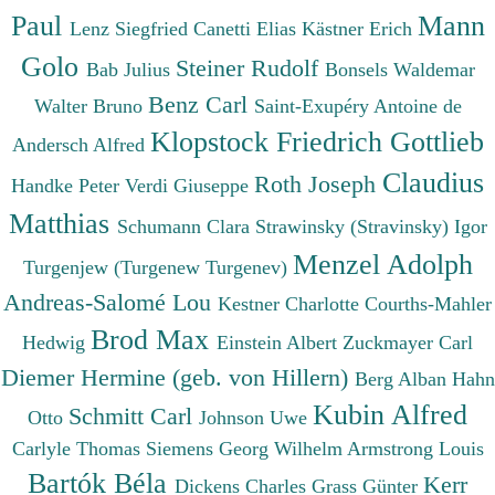
Paul
Mann
Lenz Siegfried
Canetti Elias
Kästner Erich
Golo
Steiner Rudolf
Bab Julius
Bonsels Waldemar
Benz Carl
Walter Bruno
Saint-Exupéry Antoine de
Klopstock Friedrich Gottlieb
Andersch Alfred
Claudius
Roth Joseph
Handke Peter
Verdi Giuseppe
Matthias
Schumann Clara
Strawinsky (Stravinsky) Igor
Menzel Adolph
Turgenjew (Turgenew Turgenev)
Andreas-Salomé Lou
Kestner Charlotte
Courths-Mahler
Brod Max
Hedwig
Einstein Albert
Zuckmayer Carl
Diemer Hermine (geb. von Hillern)
Berg Alban
Hahn
Kubin Alfred
Schmitt Carl
Otto
Johnson Uwe
Carlyle Thomas
Siemens Georg Wilhelm
Armstrong Louis
Bartók Béla
Kerr
Dickens Charles
Grass Günter