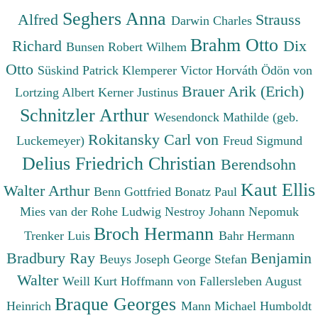
Seghers Anna
Alfred
Strauss
Darwin Charles
Brahm Otto
Richard
Dix
Bunsen Robert Wilhem
Otto
Süskind Patrick
Klemperer Victor
Horváth Ödön von
Brauer Arik (Erich)
Lortzing Albert
Kerner Justinus
Schnitzler Arthur
Wesendonck Mathilde (geb.
Rokitansky Carl von
Luckemeyer)
Freud Sigmund
Delius Friedrich Christian
Berendsohn
Kaut Ellis
Walter Arthur
Benn Gottfried
Bonatz Paul
Mies van der Rohe Ludwig
Nestroy Johann Nepomuk
Broch Hermann
Trenker Luis
Bahr Hermann
Bradbury Ray
Benjamin
Beuys Joseph
George Stefan
Walter
Weill Kurt
Hoffmann von Fallersleben August
Braque Georges
Heinrich
Mann Michael
Humboldt