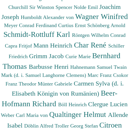
Joachim
Churchill Sir Winston Spencer
Nolde Emil
Wagner Winifred
Joseph
Humboldt Alexander von
Meyer Conrad Ferdinand
Curtius Ernst
Schönberg Arnold
Schmidt-Rottluff Karl
Röntgen Wilhelm Conrad
Char René
Mann Heinrich
Capra Fritjof
Schiller
Bernhard
Grimm Jacob
Friedrich
Curie Marie
Thomas
Barbusse Henri
Hahnemann Samuel
Twain
Mark (d. i. Samuel Langhorne Clemens)
Marc Franz
Csokor
Carmen Sylva (d. i.
Franz Theodor
Münter Gabriele
Beer-
Elisabeth Königin von Rumänien)
Hofmann Richard
Clergue Lucien
Böll Heinrich
Qualtinger Helmut
Allende
Weber Carl Maria von
Citroen
Isabel
Döblin Alfred
Troller Georg Stefan