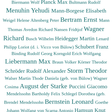
Planck Max
Biermann Wolf
Bultmann Rudolf
Menuhin Yehudi
Mann-Borgese Elisabeth
Bertram Ernst
Weigel Helene
Altenberg Peter
Mann
Wagner
Thomas
Avedon Richard
Nansen Fridtjof
Richard
Heidegger Martin
Busch Wilhelm
Lenard
Schubert Franz
Philipp
Loriot (d. i. Vicco von Bülow)
Binding Rudolf Georg
Korngold Erich Wolfgang
Liebermann Max
Braun Volker
Körner Theodor
Storm Theodor
Schröder Rudolf Alexander
Walser Martin
Thode Daniela (geb. von Bülow)
Wagner
August der Starke
Puccini Giacomo
Cosima
Mendelssohn Bartholdy Felix
Schlegel Dorothea (geb.
Bernstein Leonard
Brendel Mendelssohn
Goethe
Hamsun Knut
Johann Wolfang von
Scarpa Antonio