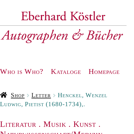
Zur
Zum
Navigation
Inhalt
springen
springen
Who is Who?
Kataloge
Homepage
Shop
Letter
Henckel, Wenzel
Ludwig, Pietist (1680-1734),.
Literatur
.
Musik
.
Kunst
.