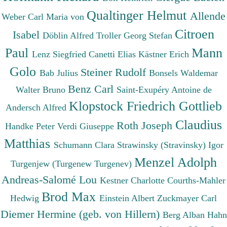
Qualtinger Helmut
Allende
Weber Carl Maria von
Citroen
Isabel
Döblin Alfred
Troller Georg Stefan
Paul
Mann
Lenz Siegfried
Canetti Elias
Kästner Erich
Golo
Steiner Rudolf
Bab Julius
Bonsels Waldemar
Benz Carl
Walter Bruno
Saint-Exupéry Antoine de
Klopstock Friedrich Gottlieb
Andersch Alfred
Claudius
Roth Joseph
Handke Peter
Verdi Giuseppe
Matthias
Schumann Clara
Strawinsky (Stravinsky) Igor
Menzel Adolph
Turgenjew (Turgenew Turgenev)
Andreas-Salomé Lou
Kestner Charlotte
Courths-Mahler
Brod Max
Hedwig
Einstein Albert
Zuckmayer Carl
Diemer Hermine (geb. von Hillern)
Berg Alban
Hahn