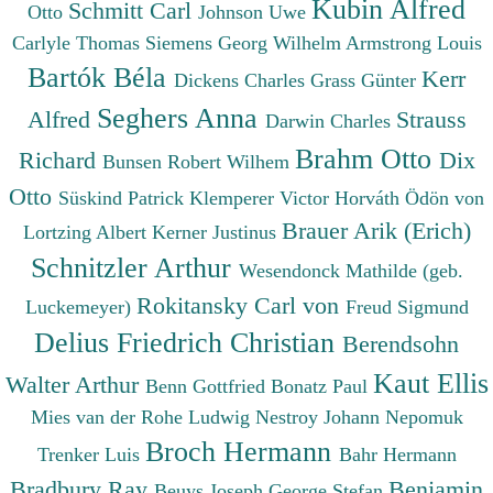
Kubin Alfred
Schmitt Carl
Otto
Johnson Uwe
Carlyle Thomas
Siemens Georg Wilhelm
Armstrong Louis
Bartók Béla
Kerr
Dickens Charles
Grass Günter
Seghers Anna
Alfred
Strauss
Darwin Charles
Brahm Otto
Richard
Dix
Bunsen Robert Wilhem
Otto
Süskind Patrick
Klemperer Victor
Horváth Ödön von
Brauer Arik (Erich)
Lortzing Albert
Kerner Justinus
Schnitzler Arthur
Wesendonck Mathilde (geb.
Rokitansky Carl von
Luckemeyer)
Freud Sigmund
Delius Friedrich Christian
Berendsohn
Kaut Ellis
Walter Arthur
Benn Gottfried
Bonatz Paul
Mies van der Rohe Ludwig
Nestroy Johann Nepomuk
Broch Hermann
Trenker Luis
Bahr Hermann
Bradbury Ray
Benjamin
Beuys Joseph
George Stefan