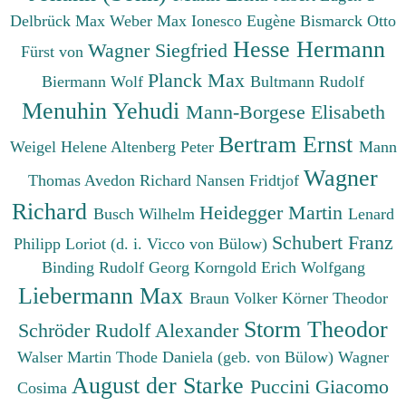
Delbrück Max
Weber Max
Ionesco Eugène
Bismarck Otto
Hesse Hermann
Wagner Siegfried
Fürst von
Planck Max
Biermann Wolf
Bultmann Rudolf
Menuhin Yehudi
Mann-Borgese Elisabeth
Bertram Ernst
Weigel Helene
Altenberg Peter
Mann
Wagner
Thomas
Avedon Richard
Nansen Fridtjof
Richard
Heidegger Martin
Busch Wilhelm
Lenard
Schubert Franz
Philipp
Loriot (d. i. Vicco von Bülow)
Binding Rudolf Georg
Korngold Erich Wolfgang
Liebermann Max
Braun Volker
Körner Theodor
Storm Theodor
Schröder Rudolf Alexander
Walser Martin
Thode Daniela (geb. von Bülow)
Wagner
August der Starke
Puccini Giacomo
Cosima