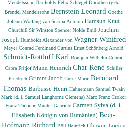
Mendelssohn Bartholdy Felix
Schlegel Dorothea (geb.
Bernstein Leonard
Brendel Mendelssohn
Goethe
Hamsun Knut
Johann Wolfang von
Scarpa Antonio
Joachim
Churchill Sir Winston Spencer
Nolde Emil
Wagner Winifred
Joseph
Humboldt Alexander von
Meyer Conrad Ferdinand
Curtius Ernst
Schönberg Arnold
Schmidt-Rottluff Karl
Röntgen Wilhelm Conrad
Char René
Mann Heinrich
Capra Fritjof
Schiller
Bernhard
Grimm Jacob
Friedrich
Curie Marie
Thomas
Barbusse Henri
Hahnemann Samuel
Twain
Mark (d. i. Samuel Langhorne Clemens)
Marc Franz
Csokor
Carmen Sylva (d. i.
Franz Theodor
Münter Gabriele
Beer-
Elisabeth Königin von Rumänien)
Hofmann Richard
Clergue Lucien
Böll Heinrich