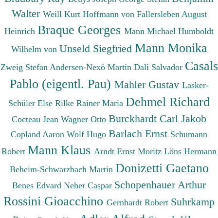
Walter
Weill Kurt
Hoffmann von Fallersleben August
Braque Georges
Heinrich
Mann Michael
Humboldt
Mann Monika
Unseld Siegfried
Wilhelm von
Casals
Zweig Stefan
Andersen-Nexö Martin
Dalì Salvador
Pablo (eigentl. Pau)
Mahler Gustav
Lasker-
Dehmel Richard
Schüler Else
Rilke Rainer Maria
Burckhardt Carl Jakob
Cocteau Jean
Wagner Otto
Barlach Ernst
Copland Aaron
Wolf Hugo
Schumann
Mann Klaus
Robert
Arndt Ernst Moritz
Löns Hermann
Donizetti Gaetano
Beheim-Schwarzbach Martin
Schopenhauer Arthur
Benes Edvard
Neher Caspar
Rossini Gioacchino
Suhrkamp
Gernhardt Robert