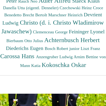
Adler Alfred
Peter
Staeck Klaus
Rauch Neo
Danella Utta (eigentl. Denneler)
Czechowski Heinz
Croce
Devrient
Benedetto
Brecht Bertolt
Marschner Heinrich
Christo (d. i. Christo Wladimirow
Ludwig
Jawaschew)
Feininger Lyonel
Clemenceau George
Achternbusch Herbert
Bierbaum Otto Julius
Diederichs Eugen
Bosch Robert junior
Liszt Franz
Carossa Hans
Anzengruber Ludwig
Arnim Bettine von
Kokoschka Oskar
Mann Katia