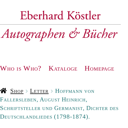
Zur
Zum
Navigation
Inhalt
springen
springen
Who is Who?
Kataloge
Homepage
Shop
Letter
Hoffmann von
Fallersleben, August Heinrich,
Schriftsteller und Germanist, Dichter des
Deutschlandliedes (1798-1874).