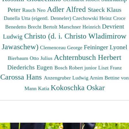
Adler Alfred
Peter
Staeck Klaus
Rauch Neo
Danella Utta (eigentl. Denneler)
Czechowski Heinz
Croce
Devrient
Benedetto
Brecht Bertolt
Marschner Heinrich
Christo (d. i. Christo Wladimirow
Ludwig
Jawaschew)
Feininger Lyonel
Clemenceau George
Achternbusch Herbert
Bierbaum Otto Julius
Diederichs Eugen
Bosch Robert junior
Liszt Franz
Carossa Hans
Anzengruber Ludwig
Arnim Bettine von
Kokoschka Oskar
Mann Katia