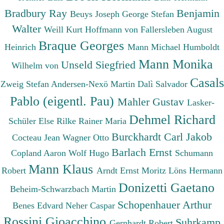
Bradbury Ray
Benjamin
Beuys Joseph
George Stefan
Walter
Weill Kurt
Hoffmann von Fallersleben August
Braque Georges
Heinrich
Mann Michael
Humboldt
Mann Monika
Unseld Siegfried
Wilhelm von
Casals
Zweig Stefan
Andersen-Nexö Martin
Dalì Salvador
Pablo (eigentl. Pau)
Mahler Gustav
Lasker-
Dehmel Richard
Schüler Else
Rilke Rainer Maria
Burckhardt Carl Jakob
Cocteau Jean
Wagner Otto
Barlach Ernst
Copland Aaron
Wolf Hugo
Schumann
Mann Klaus
Robert
Arndt Ernst Moritz
Löns Hermann
Donizetti Gaetano
Beheim-Schwarzbach Martin
Schopenhauer Arthur
Benes Edvard
Neher Caspar
Rossini Gioacchino
Suhrkamp
Gernhardt Robert