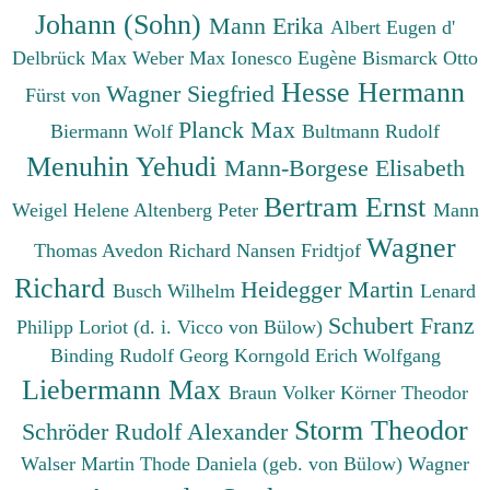
Johann (Sohn)
Mann Erika
Albert Eugen d'
Delbrück Max
Weber Max
Ionesco Eugène
Bismarck Otto
Hesse Hermann
Wagner Siegfried
Fürst von
Planck Max
Biermann Wolf
Bultmann Rudolf
Menuhin Yehudi
Mann-Borgese Elisabeth
Bertram Ernst
Weigel Helene
Altenberg Peter
Mann
Wagner
Thomas
Avedon Richard
Nansen Fridtjof
Richard
Heidegger Martin
Busch Wilhelm
Lenard
Schubert Franz
Philipp
Loriot (d. i. Vicco von Bülow)
Binding Rudolf Georg
Korngold Erich Wolfgang
Liebermann Max
Braun Volker
Körner Theodor
Storm Theodor
Schröder Rudolf Alexander
Walser Martin
Thode Daniela (geb. von Bülow)
Wagner