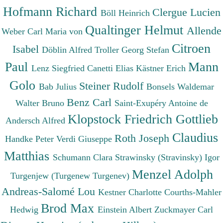
Hofmann Richard
Clergue Lucien
Böll Heinrich
Qualtinger Helmut
Allende
Weber Carl Maria von
Citroen
Isabel
Döblin Alfred
Troller Georg Stefan
Paul
Mann
Lenz Siegfried
Canetti Elias
Kästner Erich
Golo
Steiner Rudolf
Bab Julius
Bonsels Waldemar
Benz Carl
Walter Bruno
Saint-Exupéry Antoine de
Klopstock Friedrich Gottlieb
Andersch Alfred
Claudius
Roth Joseph
Handke Peter
Verdi Giuseppe
Matthias
Schumann Clara
Strawinsky (Stravinsky) Igor
Menzel Adolph
Turgenjew (Turgenew Turgenev)
Andreas-Salomé Lou
Kestner Charlotte
Courths-Mahler
Brod Max
Hedwig
Einstein Albert
Zuckmayer Carl