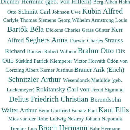
Diemer Hermine (geb. von Hillern)
Berg Alban
Hahn
Kubin Alfred
Schmitt Carl
Otto
Johnson Uwe
Carlyle Thomas
Siemens Georg Wilhelm
Armstrong Louis
Bartók Béla
Kerr
Dickens Charles
Grass Günter
Seghers Anna
Alfred
Strauss
Darwin Charles
Brahm Otto
Richard
Dix
Bunsen Robert Wilhem
Otto
Süskind Patrick
Klemperer Victor
Horváth Ödön von
Brauer Arik (Erich)
Lortzing Albert
Kerner Justinus
Schnitzler Arthur
Wesendonck Mathilde (geb.
Rokitansky Carl von
Luckemeyer)
Freud Sigmund
Delius Friedrich Christian
Berendsohn
Kaut Ellis
Walter Arthur
Benn Gottfried
Bonatz Paul
Mies van der Rohe Ludwig
Nestroy Johann Nepomuk
Broch Hermann
Trenker Luis
Bahr Hermann