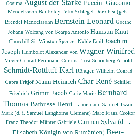
August der Starke
Puccini Giacomo
Cosima
Mendelssohn Bartholdy Felix
Schlegel Dorothea (geb.
Bernstein Leonard
Brendel Mendelssohn
Goethe
Hamsun Knut
Johann Wolfang von
Scarpa Antonio
Joachim
Churchill Sir Winston Spencer
Nolde Emil
Wagner Winifred
Joseph
Humboldt Alexander von
Meyer Conrad Ferdinand
Curtius Ernst
Schönberg Arnold
Schmidt-Rottluff Karl
Röntgen Wilhelm Conrad
Char René
Mann Heinrich
Capra Fritjof
Schiller
Bernhard
Grimm Jacob
Friedrich
Curie Marie
Thomas
Barbusse Henri
Hahnemann Samuel
Twain
Mark (d. i. Samuel Langhorne Clemens)
Marc Franz
Csokor
Carmen Sylva (d. i.
Franz Theodor
Münter Gabriele
Beer-
Elisabeth Königin von Rumänien)