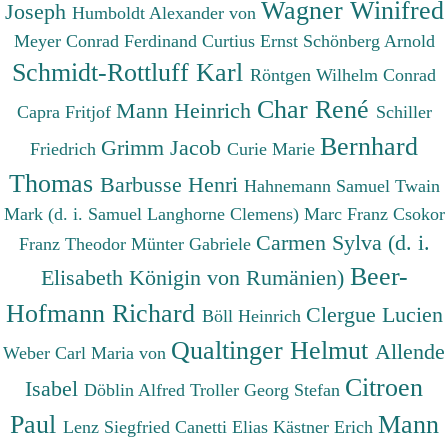
Wagner Winifred
Joseph
Humboldt Alexander von
Meyer Conrad Ferdinand
Curtius Ernst
Schönberg Arnold
Schmidt-Rottluff Karl
Röntgen Wilhelm Conrad
Char René
Mann Heinrich
Capra Fritjof
Schiller
Bernhard
Grimm Jacob
Friedrich
Curie Marie
Thomas
Barbusse Henri
Hahnemann Samuel
Twain
Mark (d. i. Samuel Langhorne Clemens)
Marc Franz
Csokor
Carmen Sylva (d. i.
Franz Theodor
Münter Gabriele
Beer-
Elisabeth Königin von Rumänien)
Hofmann Richard
Clergue Lucien
Böll Heinrich
Qualtinger Helmut
Allende
Weber Carl Maria von
Citroen
Isabel
Döblin Alfred
Troller Georg Stefan
Paul
Mann
Lenz Siegfried
Canetti Elias
Kästner Erich