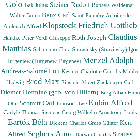
Golo
Steiner Rudolf
Bab Julius
Bonsels Waldemar
Benz Carl
Walter Bruno
Saint-Exupéry Antoine de
Klopstock Friedrich Gottlieb
Andersch Alfred
Claudius
Roth Joseph
Handke Peter
Verdi Giuseppe
Matthias
Schumann Clara
Strawinsky (Stravinsky) Igor
Menzel Adolph
Turgenjew (Turgenew Turgenev)
Andreas-Salomé Lou
Kestner Charlotte
Courths-Mahler
Brod Max
Hedwig
Einstein Albert
Zuckmayer Carl
Diemer Hermine (geb. von Hillern)
Berg Alban
Hahn
Kubin Alfred
Schmitt Carl
Otto
Johnson Uwe
Carlyle Thomas
Siemens Georg Wilhelm
Armstrong Louis
Bartók Béla
Kerr
Dickens Charles
Grass Günter
Seghers Anna
Alfred
Strauss
Darwin Charles