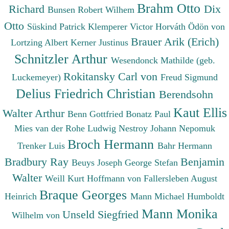
Brahm Otto
Richard
Dix
Bunsen Robert Wilhem
Otto
Süskind Patrick
Klemperer Victor
Horváth Ödön von
Brauer Arik (Erich)
Lortzing Albert
Kerner Justinus
Schnitzler Arthur
Wesendonck Mathilde (geb.
Rokitansky Carl von
Luckemeyer)
Freud Sigmund
Delius Friedrich Christian
Berendsohn
Kaut Ellis
Walter Arthur
Benn Gottfried
Bonatz Paul
Mies van der Rohe Ludwig
Nestroy Johann Nepomuk
Broch Hermann
Trenker Luis
Bahr Hermann
Bradbury Ray
Benjamin
Beuys Joseph
George Stefan
Walter
Weill Kurt
Hoffmann von Fallersleben August
Braque Georges
Heinrich
Mann Michael
Humboldt
Mann Monika
Unseld Siegfried
Wilhelm von