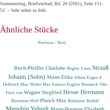
Soemmerring, Briefwechsel, Bd. 20 (2001), Seite 151-
52. – Sehr selten so früh.
Ähnliche Stücke
Previous
-
Next
Strauß
Birch-Pfeiffer Charlotte
Begley Louis
Johann (Sohn)
Mann Erika
Albert Eugen d'
Delbrück Max
Weber Max
Ionesco Eugène
Bismarck Otto
Hesse Hermann
Wagner Siegfried
Fürst von
Planck Max
Biermann Wolf
Bultmann Rudolf
Menuhin Yehudi
Mann-Borgese Elisabeth