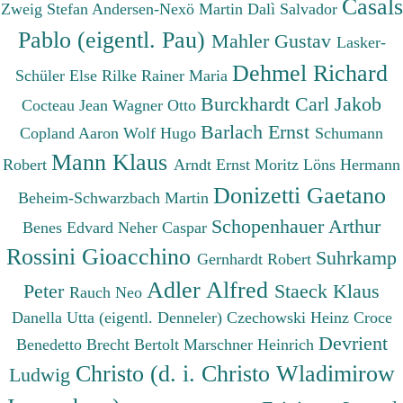
Casals
Zweig Stefan
Andersen-Nexö Martin
Dalì Salvador
Pablo (eigentl. Pau)
Mahler Gustav
Lasker-
Dehmel Richard
Schüler Else
Rilke Rainer Maria
Burckhardt Carl Jakob
Cocteau Jean
Wagner Otto
Barlach Ernst
Copland Aaron
Wolf Hugo
Schumann
Mann Klaus
Robert
Arndt Ernst Moritz
Löns Hermann
Donizetti Gaetano
Beheim-Schwarzbach Martin
Schopenhauer Arthur
Benes Edvard
Neher Caspar
Rossini Gioacchino
Suhrkamp
Gernhardt Robert
Adler Alfred
Peter
Staeck Klaus
Rauch Neo
Danella Utta (eigentl. Denneler)
Czechowski Heinz
Croce
Devrient
Benedetto
Brecht Bertolt
Marschner Heinrich
Christo (d. i. Christo Wladimirow
Ludwig