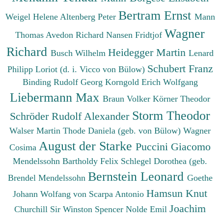
Bertram Ernst
Weigel Helene
Altenberg Peter
Mann
Wagner
Thomas
Avedon Richard
Nansen Fridtjof
Richard
Heidegger Martin
Busch Wilhelm
Lenard
Schubert Franz
Philipp
Loriot (d. i. Vicco von Bülow)
Binding Rudolf Georg
Korngold Erich Wolfgang
Liebermann Max
Braun Volker
Körner Theodor
Storm Theodor
Schröder Rudolf Alexander
Walser Martin
Thode Daniela (geb. von Bülow)
Wagner
August der Starke
Puccini Giacomo
Cosima
Mendelssohn Bartholdy Felix
Schlegel Dorothea (geb.
Bernstein Leonard
Brendel Mendelssohn
Goethe
Hamsun Knut
Johann Wolfang von
Scarpa Antonio
Joachim
Churchill Sir Winston Spencer
Nolde Emil