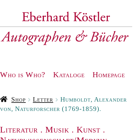
Zur
Zum
Navigation
Inhalt
springen
springen
Who is Who?
Kataloge
Homepage
Shop
Letter
Humboldt, Alexander
von, Naturforscher (1769-1859).
Literatur
.
Musik
.
Kunst
.