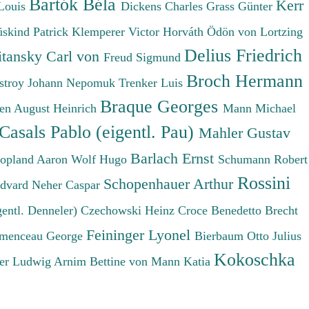
Bartók Béla
Kerr
Louis
Dickens Charles
Grass Günter
üskind Patrick
Klemperer Victor
Horváth Ödön von
Lortzing
Delius Friedrich
tansky Carl von
Freud Sigmund
Broch Hermann
stroy Johann Nepomuk
Trenker Luis
Braque Georges
en August Heinrich
Mann Michael
Casals Pablo (eigentl. Pau)
Mahler Gustav
Barlach Ernst
opland Aaron
Wolf Hugo
Schumann Robert
Rossini
Schopenhauer Arthur
Edvard
Neher Caspar
gentl. Denneler)
Czechowski Heinz
Croce Benedetto
Brecht
Feininger Lyonel
menceau George
Bierbaum Otto Julius
Kokoschka
er Ludwig
Arnim Bettine von
Mann Katia