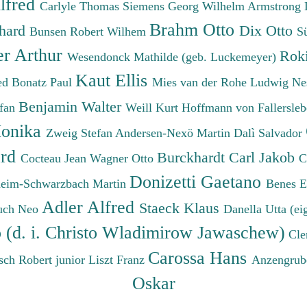
lfred
Carlyle Thomas
Siemens Georg Wilhelm
Armstrong 
Brahm Otto
chard
Dix Otto
Bunsen Robert Wilhem
S
er Arthur
Roki
Wesendonck Mathilde (geb. Luckemeyer)
Kaut Ellis
ied
Bonatz Paul
Mies van der Rohe Ludwig
Ne
Benjamin Walter
efan
Weill Kurt
Hoffmann von Fallersleb
onika
Zweig Stefan
Andersen-Nexö Martin
Dalì Salvador
ard
Burckhardt Carl Jakob
Cocteau Jean
Wagner Otto
C
Donizetti Gaetano
eim-Schwarzbach Martin
Benes 
Adler Alfred
Staeck Klaus
uch Neo
Danella Utta (ei
o (d. i. Christo Wladimirow Jawaschew)
Cle
Carossa Hans
sch Robert junior
Liszt Franz
Anzengrub
Oskar