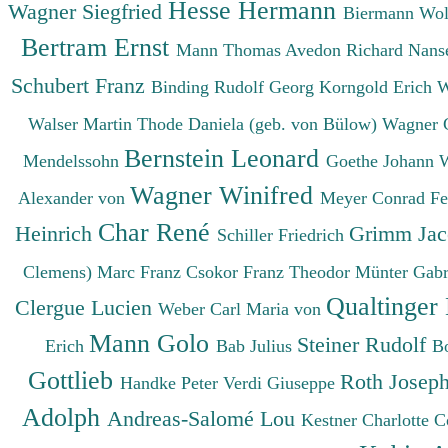
Hesse Hermann
Wagner Siegfried
Biermann Wo
Bertram Ernst
Mann Thomas
Avedon Richard
Nanse
Schubert Franz
Binding Rudolf Georg
Korngold Erich 
Walser Martin
Thode Daniela (geb. von Bülow)
Wagner 
Bernstein Leonard
Mendelssohn
Goethe Johann 
Wagner Winifred
Alexander von
Meyer Conrad F
Char René
Heinrich
Grimm Ja
Schiller Friedrich
Clemens)
Marc Franz
Csokor Franz Theodor
Münter Gabr
Qualtinger
Clergue Lucien
Weber Carl Maria von
Mann Golo
Steiner Rudolf
Erich
Bab Julius
B
Gottlieb
Roth Josep
Handke Peter
Verdi Giuseppe
Adolph
Andreas-Salomé Lou
Kestner Charlotte
C