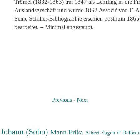
Trömel (1832-1863) trat 1847 als Lehrling in die Fir
Auslandsgeschäft und wurde 1862 Associé von F. A
Seine Schiller-Bibliographie erschien posthum 18
bearbeitet. – Minimal angestaubt.
Previous
-
Next
 Johann (Sohn)
Mann Erika
Albert Eugen d'
Delbrü