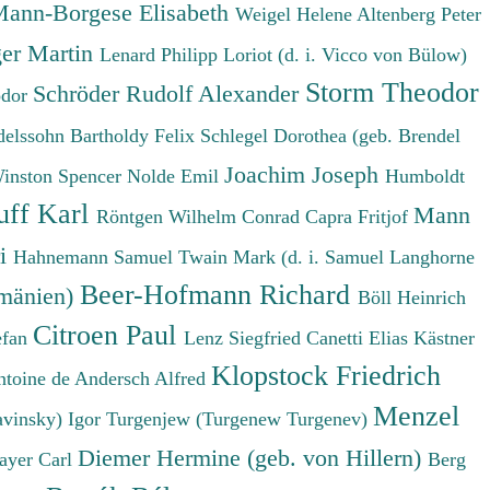
ann-Borgese Elisabeth
Weigel Helene
Altenberg Peter
er Martin
Lenard Philipp
Loriot (d. i. Vicco von Bülow)
Storm Theodor
Schröder Rudolf Alexander
odor
elssohn Bartholdy Felix
Schlegel Dorothea (geb. Brendel
Joachim Joseph
Winston Spencer
Nolde Emil
Humboldt
uff Karl
Mann
Röntgen Wilhelm Conrad
Capra Fritjof
ri
Hahnemann Samuel
Twain Mark (d. i. Samuel Langhorne
Beer-Hofmann Richard
umänien)
Böll Heinrich
Citroen Paul
efan
Lenz Siegfried
Canetti Elias
Kästner
Klopstock Friedrich
ntoine de
Andersch Alfred
Menzel
avinsky) Igor
Turgenjew (Turgenew Turgenev)
Diemer Hermine (geb. von Hillern)
ayer Carl
Berg