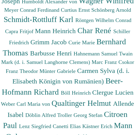
Wagner Winifred
Joseph
Humboldt Alexander von
Meyer Conrad Ferdinand
Curtius Ernst
Schönberg Arnold
Schmidt-Rottluff Karl
Röntgen Wilhelm Conrad
Char René
Mann Heinrich
Capra Fritjof
Schiller
Bernhard
Grimm Jacob
Friedrich
Curie Marie
Thomas
Barbusse Henri
Hahnemann Samuel
Twain
Mark (d. i. Samuel Langhorne Clemens)
Marc Franz
Csokor
Carmen Sylva (d. i.
Franz Theodor
Münter Gabriele
Beer-
Elisabeth Königin von Rumänien)
Hofmann Richard
Clergue Lucien
Böll Heinrich
Qualtinger Helmut
Allende
Weber Carl Maria von
Citroen
Isabel
Döblin Alfred
Troller Georg Stefan
Paul
Mann
Lenz Siegfried
Canetti Elias
Kästner Erich