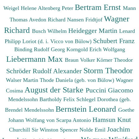
Bertram Ernst
Weigel Helene
Altenberg Peter
Mann
Wagner
Thomas
Avedon Richard
Nansen Fridtjof
Richard
Heidegger Martin
Busch Wilhelm
Lenard
Schubert Franz
Philipp
Loriot (d. i. Vicco von Bülow)
Binding Rudolf Georg
Korngold Erich Wolfgang
Liebermann Max
Braun Volker
Körner Theodor
Storm Theodor
Schröder Rudolf Alexander
Walser Martin
Thode Daniela (geb. von Bülow)
Wagner
August der Starke
Puccini Giacomo
Cosima
Mendelssohn Bartholdy Felix
Schlegel Dorothea (geb.
Bernstein Leonard
Brendel Mendelssohn
Goethe
Hamsun Knut
Johann Wolfang von
Scarpa Antonio
Joachim
Churchill Sir Winston Spencer
Nolde Emil