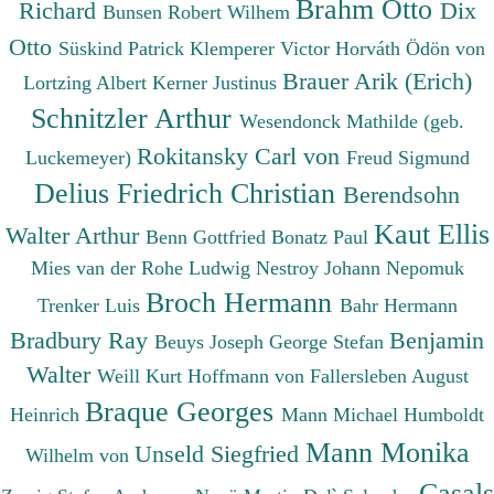
Brahm Otto
Richard
Dix
Bunsen Robert Wilhem
Otto
Süskind Patrick
Klemperer Victor
Horváth Ödön von
Brauer Arik (Erich)
Lortzing Albert
Kerner Justinus
Schnitzler Arthur
Wesendonck Mathilde (geb.
Rokitansky Carl von
Luckemeyer)
Freud Sigmund
Delius Friedrich Christian
Berendsohn
Kaut Ellis
Walter Arthur
Benn Gottfried
Bonatz Paul
Mies van der Rohe Ludwig
Nestroy Johann Nepomuk
Broch Hermann
Trenker Luis
Bahr Hermann
Bradbury Ray
Benjamin
Beuys Joseph
George Stefan
Walter
Weill Kurt
Hoffmann von Fallersleben August
Braque Georges
Heinrich
Mann Michael
Humboldt
Mann Monika
Unseld Siegfried
Wilhelm von
Casals