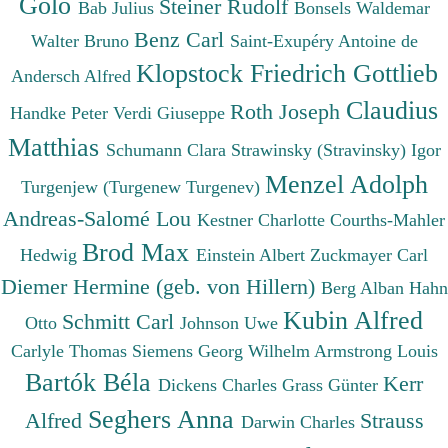
Golo
Steiner Rudolf
Bab Julius
Bonsels Waldemar
Benz Carl
Walter Bruno
Saint-Exupéry Antoine de
Klopstock Friedrich Gottlieb
Andersch Alfred
Claudius
Roth Joseph
Handke Peter
Verdi Giuseppe
Matthias
Schumann Clara
Strawinsky (Stravinsky) Igor
Menzel Adolph
Turgenjew (Turgenew Turgenev)
Andreas-Salomé Lou
Kestner Charlotte
Courths-Mahler
Brod Max
Hedwig
Einstein Albert
Zuckmayer Carl
Diemer Hermine (geb. von Hillern)
Berg Alban
Hahn
Kubin Alfred
Schmitt Carl
Otto
Johnson Uwe
Carlyle Thomas
Siemens Georg Wilhelm
Armstrong Louis
Bartók Béla
Kerr
Dickens Charles
Grass Günter
Seghers Anna
Alfred
Strauss
Darwin Charles