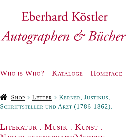
Zur
Zum
Navigation
Inhalt
springen
springen
Who is Who?
Kataloge
Homepage
Shop
Letter
Kerner, Justinus,
Schriftsteller und Arzt (1786-1862).
Literatur
.
Musik
.
Kunst
.