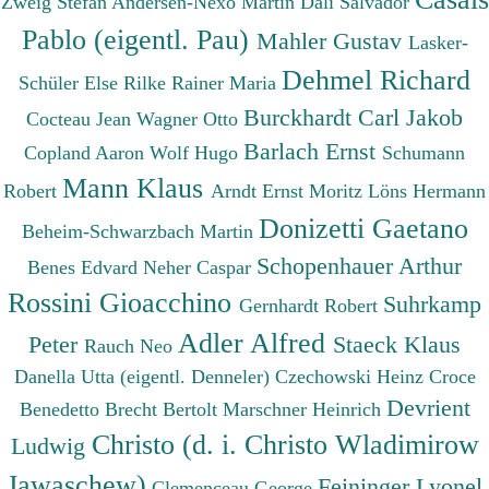
Zweig Stefan
Andersen-Nexö Martin
Dalì Salvador
Pablo (eigentl. Pau)
Mahler Gustav
Lasker-
Dehmel Richard
Schüler Else
Rilke Rainer Maria
Burckhardt Carl Jakob
Cocteau Jean
Wagner Otto
Barlach Ernst
Copland Aaron
Wolf Hugo
Schumann
Mann Klaus
Robert
Arndt Ernst Moritz
Löns Hermann
Donizetti Gaetano
Beheim-Schwarzbach Martin
Schopenhauer Arthur
Benes Edvard
Neher Caspar
Rossini Gioacchino
Suhrkamp
Gernhardt Robert
Adler Alfred
Peter
Staeck Klaus
Rauch Neo
Danella Utta (eigentl. Denneler)
Czechowski Heinz
Croce
Devrient
Benedetto
Brecht Bertolt
Marschner Heinrich
Christo (d. i. Christo Wladimirow
Ludwig
Jawaschew)
Feininger Lyonel
Clemenceau George