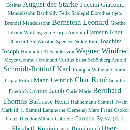
August der Starke
Puccini Giacomo
Cosima
Mendelssohn Bartholdy Felix
Schlegel Dorothea (geb.
Bernstein Leonard
Brendel Mendelssohn
Goethe
Hamsun Knut
Johann Wolfang von
Scarpa Antonio
Joachim
Churchill Sir Winston Spencer
Nolde Emil
Wagner Winifred
Joseph
Humboldt Alexander von
Meyer Conrad Ferdinand
Curtius Ernst
Schönberg Arnold
Schmidt-Rottluff Karl
Röntgen Wilhelm Conrad
Char René
Mann Heinrich
Capra Fritjof
Schiller
Bernhard
Grimm Jacob
Friedrich
Curie Marie
Thomas
Barbusse Henri
Hahnemann Samuel
Twain
Mark (d. i. Samuel Langhorne Clemens)
Marc Franz
Csokor
Carmen Sylva (d. i.
Franz Theodor
Münter Gabriele
Beer-
Elisabeth Königin von Rumänien)