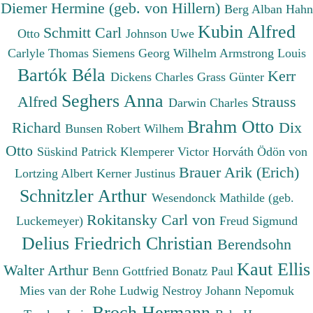
Diemer Hermine (geb. von Hillern)
Berg Alban
Hahn
Kubin Alfred
Schmitt Carl
Otto
Johnson Uwe
Carlyle Thomas
Siemens Georg Wilhelm
Armstrong Louis
Bartók Béla
Kerr
Dickens Charles
Grass Günter
Seghers Anna
Alfred
Strauss
Darwin Charles
Brahm Otto
Richard
Dix
Bunsen Robert Wilhem
Otto
Süskind Patrick
Klemperer Victor
Horváth Ödön von
Brauer Arik (Erich)
Lortzing Albert
Kerner Justinus
Schnitzler Arthur
Wesendonck Mathilde (geb.
Rokitansky Carl von
Luckemeyer)
Freud Sigmund
Delius Friedrich Christian
Berendsohn
Kaut Ellis
Walter Arthur
Benn Gottfried
Bonatz Paul
Mies van der Rohe Ludwig
Nestroy Johann Nepomuk
Broch Hermann