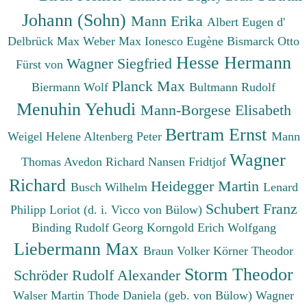
Johann (Sohn)
Mann Erika
Albert Eugen d'
Delbrück Max
Weber Max
Ionesco Eugène
Bismarck Otto
Hesse Hermann
Wagner Siegfried
Fürst von
Planck Max
Biermann Wolf
Bultmann Rudolf
Menuhin Yehudi
Mann-Borgese Elisabeth
Bertram Ernst
Weigel Helene
Altenberg Peter
Mann
Wagner
Thomas
Avedon Richard
Nansen Fridtjof
Richard
Heidegger Martin
Busch Wilhelm
Lenard
Schubert Franz
Philipp
Loriot (d. i. Vicco von Bülow)
Binding Rudolf Georg
Korngold Erich Wolfgang
Liebermann Max
Braun Volker
Körner Theodor
Storm Theodor
Schröder Rudolf Alexander
Walser Martin
Thode Daniela (geb. von Bülow)
Wagner