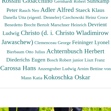
Rossini Gioacchino
Suhrkamp
Gernhardt Robert
Adler Alfred
Peter
Staeck Klaus
Rauch Neo
Danella Utta (eigentl. Denneler)
Czechowski Heinz
Croce
Devrient
Benedetto
Brecht Bertolt
Marschner Heinrich
Christo (d. i. Christo Wladimirow
Ludwig
Jawaschew)
Feininger Lyonel
Clemenceau George
Achternbusch Herbert
Bierbaum Otto Julius
Diederichs Eugen
Bosch Robert junior
Liszt Franz
Carossa Hans
Anzengruber Ludwig
Arnim Bettine von
Kokoschka Oskar
Mann Katia