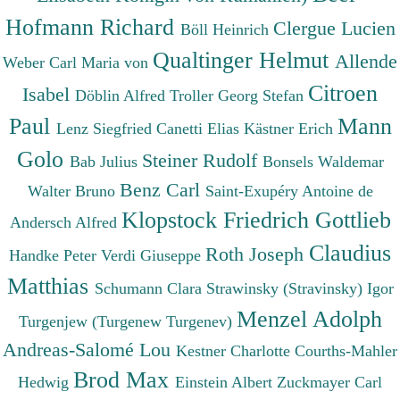
Hofmann Richard
Clergue Lucien
Böll Heinrich
Qualtinger Helmut
Allende
Weber Carl Maria von
Citroen
Isabel
Döblin Alfred
Troller Georg Stefan
Paul
Mann
Lenz Siegfried
Canetti Elias
Kästner Erich
Golo
Steiner Rudolf
Bab Julius
Bonsels Waldemar
Benz Carl
Walter Bruno
Saint-Exupéry Antoine de
Klopstock Friedrich Gottlieb
Andersch Alfred
Claudius
Roth Joseph
Handke Peter
Verdi Giuseppe
Matthias
Schumann Clara
Strawinsky (Stravinsky) Igor
Menzel Adolph
Turgenjew (Turgenew Turgenev)
Andreas-Salomé Lou
Kestner Charlotte
Courths-Mahler
Brod Max
Hedwig
Einstein Albert
Zuckmayer Carl