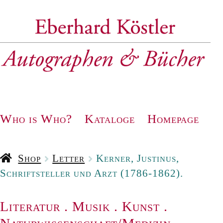
Zur
Zum
Navigation
Inhalt
springen
springen
Who is Who?
Kataloge
Homepage
Shop
Letter
Kerner, Justinus,
Schriftsteller und Arzt (1786-1862).
Literatur
.
Musik
.
Kunst
.