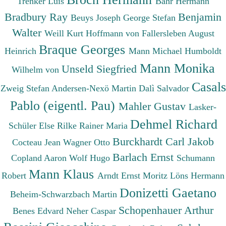
Trenker Luis
Bahr Hermann
Bradbury Ray
Benjamin
Beuys Joseph
George Stefan
Walter
Weill Kurt
Hoffmann von Fallersleben August
Braque Georges
Heinrich
Mann Michael
Humboldt
Mann Monika
Unseld Siegfried
Wilhelm von
Casals
Zweig Stefan
Andersen-Nexö Martin
Dalì Salvador
Pablo (eigentl. Pau)
Mahler Gustav
Lasker-
Dehmel Richard
Schüler Else
Rilke Rainer Maria
Burckhardt Carl Jakob
Cocteau Jean
Wagner Otto
Barlach Ernst
Copland Aaron
Wolf Hugo
Schumann
Mann Klaus
Robert
Arndt Ernst Moritz
Löns Hermann
Donizetti Gaetano
Beheim-Schwarzbach Martin
Schopenhauer Arthur
Benes Edvard
Neher Caspar