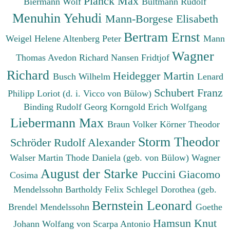
Planck Max
Biermann Wolf
Bultmann Rudolf
Menuhin Yehudi
Mann-Borgese Elisabeth
Bertram Ernst
Weigel Helene
Altenberg Peter
Mann
Wagner
Thomas
Avedon Richard
Nansen Fridtjof
Richard
Heidegger Martin
Busch Wilhelm
Lenard
Schubert Franz
Philipp
Loriot (d. i. Vicco von Bülow)
Binding Rudolf Georg
Korngold Erich Wolfgang
Liebermann Max
Braun Volker
Körner Theodor
Storm Theodor
Schröder Rudolf Alexander
Walser Martin
Thode Daniela (geb. von Bülow)
Wagner
August der Starke
Puccini Giacomo
Cosima
Mendelssohn Bartholdy Felix
Schlegel Dorothea (geb.
Bernstein Leonard
Brendel Mendelssohn
Goethe
Hamsun Knut
Johann Wolfang von
Scarpa Antonio