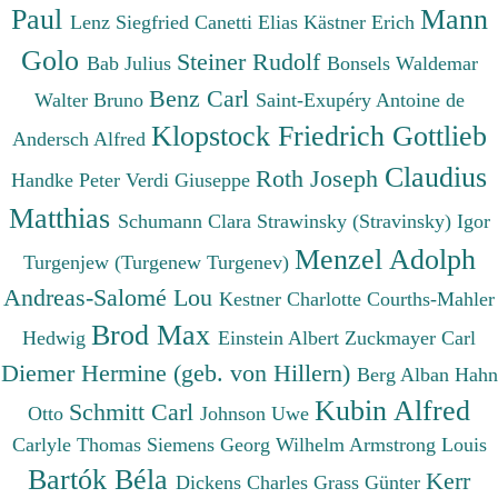
Paul
Mann
Lenz Siegfried
Canetti Elias
Kästner Erich
Golo
Steiner Rudolf
Bab Julius
Bonsels Waldemar
Benz Carl
Walter Bruno
Saint-Exupéry Antoine de
Klopstock Friedrich Gottlieb
Andersch Alfred
Claudius
Roth Joseph
Handke Peter
Verdi Giuseppe
Matthias
Schumann Clara
Strawinsky (Stravinsky) Igor
Menzel Adolph
Turgenjew (Turgenew Turgenev)
Andreas-Salomé Lou
Kestner Charlotte
Courths-Mahler
Brod Max
Hedwig
Einstein Albert
Zuckmayer Carl
Diemer Hermine (geb. von Hillern)
Berg Alban
Hahn
Kubin Alfred
Schmitt Carl
Otto
Johnson Uwe
Carlyle Thomas
Siemens Georg Wilhelm
Armstrong Louis
Bartók Béla
Kerr
Dickens Charles
Grass Günter