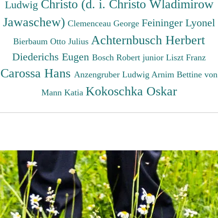
Christo (d. i. Christo Wladimirow
Ludwig
Jawaschew)
Feininger Lyonel
Clemenceau George
Achternbusch Herbert
Bierbaum Otto Julius
Diederichs Eugen
Bosch Robert junior
Liszt Franz
Carossa Hans
Anzengruber Ludwig
Arnim Bettine von
Kokoschka Oskar
Mann Katia