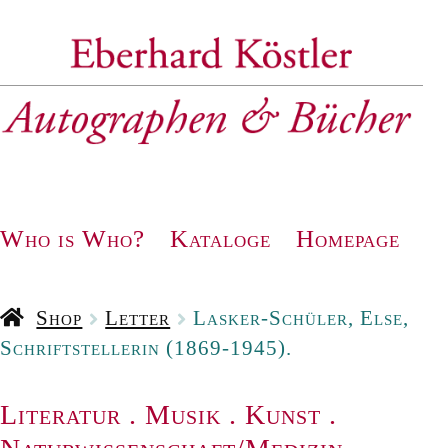
Zur
Zum
Navigation
Inhalt
springen
springen
Who is Who?
Kataloge
Homepage
Shop
Letter
Lasker-Schüler, Else,
Schriftstellerin (1869-1945).
Literatur
.
Musik
.
Kunst
.