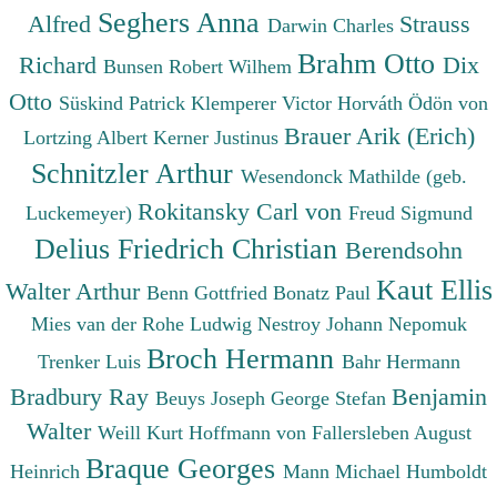
Seghers Anna
Alfred
Strauss
Darwin Charles
Brahm Otto
Richard
Dix
Bunsen Robert Wilhem
Otto
Süskind Patrick
Klemperer Victor
Horváth Ödön von
Brauer Arik (Erich)
Lortzing Albert
Kerner Justinus
Schnitzler Arthur
Wesendonck Mathilde (geb.
Rokitansky Carl von
Luckemeyer)
Freud Sigmund
Delius Friedrich Christian
Berendsohn
Kaut Ellis
Walter Arthur
Benn Gottfried
Bonatz Paul
Mies van der Rohe Ludwig
Nestroy Johann Nepomuk
Broch Hermann
Trenker Luis
Bahr Hermann
Bradbury Ray
Benjamin
Beuys Joseph
George Stefan
Walter
Weill Kurt
Hoffmann von Fallersleben August
Braque Georges
Heinrich
Mann Michael
Humboldt