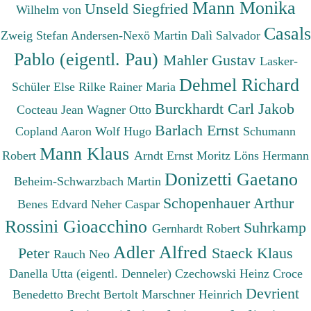
Mann Monika
Unseld Siegfried
Wilhelm von
Casals
Zweig Stefan
Andersen-Nexö Martin
Dalì Salvador
Pablo (eigentl. Pau)
Mahler Gustav
Lasker-
Dehmel Richard
Schüler Else
Rilke Rainer Maria
Burckhardt Carl Jakob
Cocteau Jean
Wagner Otto
Barlach Ernst
Copland Aaron
Wolf Hugo
Schumann
Mann Klaus
Robert
Arndt Ernst Moritz
Löns Hermann
Donizetti Gaetano
Beheim-Schwarzbach Martin
Schopenhauer Arthur
Benes Edvard
Neher Caspar
Rossini Gioacchino
Suhrkamp
Gernhardt Robert
Adler Alfred
Peter
Staeck Klaus
Rauch Neo
Danella Utta (eigentl. Denneler)
Czechowski Heinz
Croce
Devrient
Benedetto
Brecht Bertolt
Marschner Heinrich