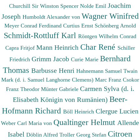
Joachim
Churchill Sir Winston Spencer
Nolde Emil
Wagner Winifred
Joseph
Humboldt Alexander von
Meyer Conrad Ferdinand
Curtius Ernst
Schönberg Arnold
Schmidt-Rottluff Karl
Röntgen Wilhelm Conrad
Char René
Mann Heinrich
Capra Fritjof
Schiller
Bernhard
Grimm Jacob
Friedrich
Curie Marie
Thomas
Barbusse Henri
Hahnemann Samuel
Twain
Mark (d. i. Samuel Langhorne Clemens)
Marc Franz
Csokor
Carmen Sylva (d. i.
Franz Theodor
Münter Gabriele
Beer-
Elisabeth Königin von Rumänien)
Hofmann Richard
Clergue Lucien
Böll Heinrich
Qualtinger Helmut
Allende
Weber Carl Maria von
Citroen
Isabel
Döblin Alfred
Troller Georg Stefan