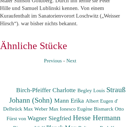
Maler Simson Goldberg. Durch ihn lernte sie Peter
Hille und Samuel Lublinski kennen. Von einem
Kuraufenthalt im Sanatorienvorort Loschwitz („Weisser
Hirsch“). war bisher nichts bekannt.
Ähnliche Stücke
Previous
-
Next
Strauß
Birch-Pfeiffer Charlotte
Begley Louis
Johann (Sohn)
Mann Erika
Albert Eugen d'
Delbrück Max
Weber Max
Ionesco Eugène
Bismarck Otto
Hesse Hermann
Wagner Siegfried
Fürst von