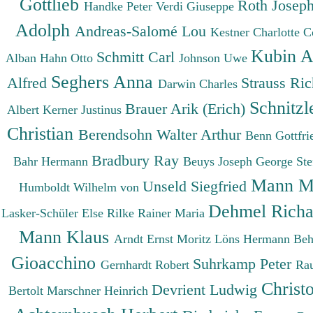
Gottlieb
Roth Josep
Handke Peter
Verdi Giuseppe
Adolph
Andreas-Salomé Lou
Kestner Charlotte
C
Kubin A
Schmitt Carl
Alban
Hahn Otto
Johnson Uwe
Seghers Anna
Alfred
Strauss Ri
Darwin Charles
Schnitzl
Brauer Arik (Erich)
Albert
Kerner Justinus
Christian
Berendsohn Walter Arthur
Benn Gottfr
Bradbury Ray
Bahr Hermann
Beuys Joseph
George St
Mann M
Unseld Siegfried
Humboldt Wilhelm von
Dehmel Rich
Lasker-Schüler Else
Rilke Rainer Maria
Mann Klaus
Arndt Ernst Moritz
Löns Hermann
Beh
Gioacchino
Suhrkamp Peter
Gernhardt Robert
Ra
Christ
Devrient Ludwig
Bertolt
Marschner Heinrich