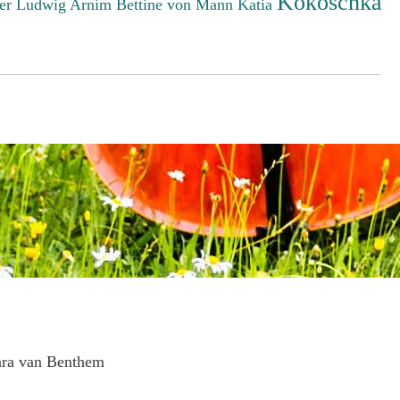
Kokoschka
er Ludwig
Arnim Bettine von
Mann Katia
ara van Benthem