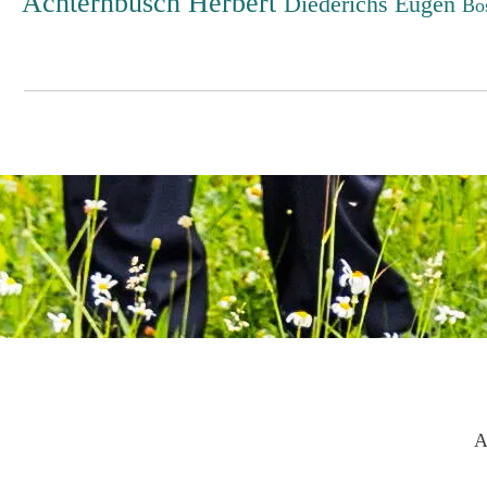
Achternbusch Herbert
Diederichs Eugen
Bo
A