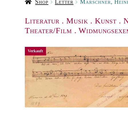
Shop
Letter
Marschner, Heinr
Literatur
.
Musik
.
Kunst
.
N
Theater/Film
.
Widmungsexe
Verkauft