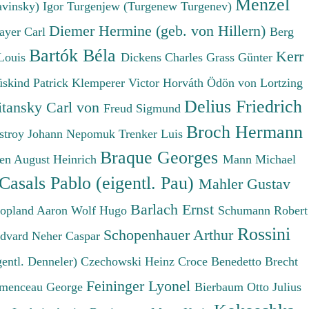
Menzel
avinsky) Igor
Turgenjew (Turgenew Turgenev)
Diemer Hermine (geb. von Hillern)
ayer Carl
Berg
Bartók Béla
Kerr
Louis
Dickens Charles
Grass Günter
üskind Patrick
Klemperer Victor
Horváth Ödön von
Lortzing
Delius Friedrich
tansky Carl von
Freud Sigmund
Broch Hermann
stroy Johann Nepomuk
Trenker Luis
Braque Georges
en August Heinrich
Mann Michael
Casals Pablo (eigentl. Pau)
Mahler Gustav
Barlach Ernst
opland Aaron
Wolf Hugo
Schumann Robert
Rossini
Schopenhauer Arthur
Edvard
Neher Caspar
gentl. Denneler)
Czechowski Heinz
Croce Benedetto
Brecht
Feininger Lyonel
menceau George
Bierbaum Otto Julius