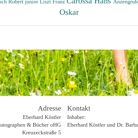
Carossa Hans
sch Robert junior
Liszt Franz
Anzengrub
Oskar
Adresse
Kontakt
Eberhard Köstler
Inhaber:
utographen & Bücher oHG
Eberhard Köstler und Dr. Barb
Kreuzeckstraße 5