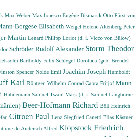
ck Max
Weber Max
Ionesco Eugène
Bismarck Otto Fürst von
ann-Borgese Elisabeth
Weigel Helene
Altenberg Peter
er Martin
Lenard Philipp
Loriot (d. i. Vicco von Bülow)
Storm Theodor
Schröder Rudolf Alexander
odor
elssohn Bartholdy Felix
Schlegel Dorothea (geb. Brendel
Joachim Joseph
Winston Spencer
Nolde Emil
Humboldt
uff Karl
Mann
Röntgen Wilhelm Conrad
Capra Fritjof
ri
Hahnemann Samuel
Twain Mark (d. i. Samuel Langhorne
Beer-Hofmann Richard
umänien)
Böll Heinrich
Citroen Paul
efan
Lenz Siegfried
Canetti Elias
Kästner
Klopstock Friedrich
ntoine de
Andersch Alfred