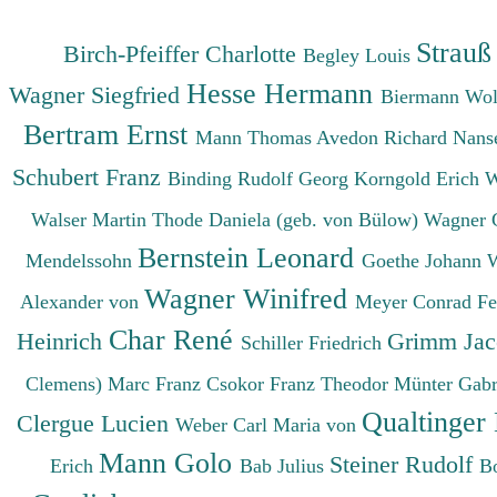
Strauß
Birch-Pfeiffer Charlotte
Begley Louis
Hesse Hermann
Wagner Siegfried
Biermann Wo
Bertram Ernst
Mann Thomas
Avedon Richard
Nanse
Schubert Franz
Binding Rudolf Georg
Korngold Erich 
Walser Martin
Thode Daniela (geb. von Bülow)
Wagner 
Bernstein Leonard
Mendelssohn
Goethe Johann 
Wagner Winifred
Alexander von
Meyer Conrad F
Char René
Heinrich
Grimm Ja
Schiller Friedrich
Clemens)
Marc Franz
Csokor Franz Theodor
Münter Gabr
Qualtinger
Clergue Lucien
Weber Carl Maria von
Mann Golo
Steiner Rudolf
Erich
Bab Julius
B