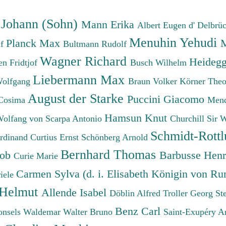
 Johann (Sohn)
Mann Erika
Albert Eugen d'
Delbrü
Menuhin Yehudi
Planck Max
M
lf
Bultmann Rudolf
Wagner Richard
Heidegg
n Fridtjof
Busch Wilhelm
Liebermann Max
Wolfgang
Braun Volker
Körner The
August der Starke
Puccini Giacomo
Cosima
Mend
Hamsun Knut
Wolfang von
Scarpa Antonio
Churchill Sir 
Schmidt-Rottl
erdinand
Curtius Ernst
Schönberg Arnold
Bernhard Thomas
cob
Barbusse Hen
Curie Marie
Carmen Sylva (d. i. Elisabeth Königin von R
iele
 Helmut
Allende Isabel
Döblin Alfred
Troller Georg St
Benz Carl
onsels Waldemar
Walter Bruno
Saint-Exupéry A