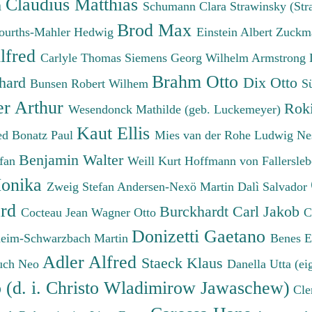
Claudius Matthias
h
Schumann Clara
Strawinsky (Str
Brod Max
ourths-Mahler Hedwig
Einstein Albert
Zuckm
lfred
Carlyle Thomas
Siemens Georg Wilhelm
Armstrong 
Brahm Otto
chard
Dix Otto
Bunsen Robert Wilhem
S
er Arthur
Roki
Wesendonck Mathilde (geb. Luckemeyer)
Kaut Ellis
ied
Bonatz Paul
Mies van der Rohe Ludwig
Ne
Benjamin Walter
efan
Weill Kurt
Hoffmann von Fallersleb
onika
Zweig Stefan
Andersen-Nexö Martin
Dalì Salvador
ard
Burckhardt Carl Jakob
Cocteau Jean
Wagner Otto
C
Donizetti Gaetano
eim-Schwarzbach Martin
Benes 
Adler Alfred
Staeck Klaus
uch Neo
Danella Utta (ei
o (d. i. Christo Wladimirow Jawaschew)
Cle