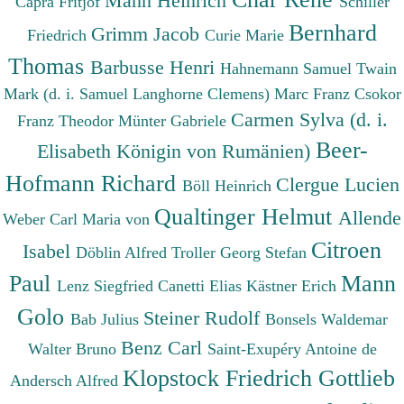
Mann Heinrich
Capra Fritjof
Schiller
Bernhard
Grimm Jacob
Friedrich
Curie Marie
Thomas
Barbusse Henri
Hahnemann Samuel
Twain
Mark (d. i. Samuel Langhorne Clemens)
Marc Franz
Csokor
Carmen Sylva (d. i.
Franz Theodor
Münter Gabriele
Beer-
Elisabeth Königin von Rumänien)
Hofmann Richard
Clergue Lucien
Böll Heinrich
Qualtinger Helmut
Allende
Weber Carl Maria von
Citroen
Isabel
Döblin Alfred
Troller Georg Stefan
Paul
Mann
Lenz Siegfried
Canetti Elias
Kästner Erich
Golo
Steiner Rudolf
Bab Julius
Bonsels Waldemar
Benz Carl
Walter Bruno
Saint-Exupéry Antoine de
Klopstock Friedrich Gottlieb
Andersch Alfred