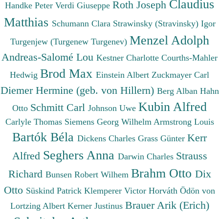
Claudius
Roth Joseph
Handke Peter
Verdi Giuseppe
Matthias
Schumann Clara
Strawinsky (Stravinsky) Igor
Menzel Adolph
Turgenjew (Turgenew Turgenev)
Andreas-Salomé Lou
Kestner Charlotte
Courths-Mahler
Brod Max
Hedwig
Einstein Albert
Zuckmayer Carl
Diemer Hermine (geb. von Hillern)
Berg Alban
Hahn
Kubin Alfred
Schmitt Carl
Otto
Johnson Uwe
Carlyle Thomas
Siemens Georg Wilhelm
Armstrong Louis
Bartók Béla
Kerr
Dickens Charles
Grass Günter
Seghers Anna
Alfred
Strauss
Darwin Charles
Brahm Otto
Richard
Dix
Bunsen Robert Wilhem
Otto
Süskind Patrick
Klemperer Victor
Horváth Ödön von
Brauer Arik (Erich)
Lortzing Albert
Kerner Justinus