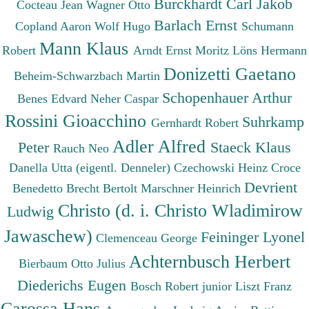
Burckhardt Carl Jakob
Cocteau Jean
Wagner Otto
Barlach Ernst
Copland Aaron
Wolf Hugo
Schumann
Mann Klaus
Robert
Arndt Ernst Moritz
Löns Hermann
Donizetti Gaetano
Beheim-Schwarzbach Martin
Schopenhauer Arthur
Benes Edvard
Neher Caspar
Rossini Gioacchino
Suhrkamp
Gernhardt Robert
Adler Alfred
Peter
Staeck Klaus
Rauch Neo
Danella Utta (eigentl. Denneler)
Czechowski Heinz
Croce
Devrient
Benedetto
Brecht Bertolt
Marschner Heinrich
Christo (d. i. Christo Wladimirow
Ludwig
Jawaschew)
Feininger Lyonel
Clemenceau George
Achternbusch Herbert
Bierbaum Otto Julius
Diederichs Eugen
Bosch Robert junior
Liszt Franz
Carossa Hans