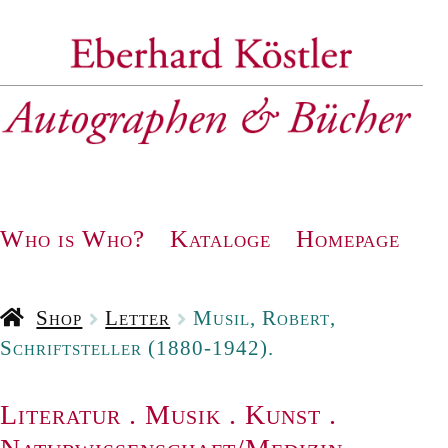
Zur
Zum
Navigation
Inhalt
springen
springen
Who is Who?
Kataloge
Homepage
Shop
Letter
Musil, Robert,
Schriftsteller (1880-1942).
Literatur
.
Musik
.
Kunst
.