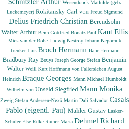
Schnitzler Arthur
Wesendonck Mathilde (geb.
Rokitansky Carl von
Luckemeyer)
Freud Sigmund
Delius Friedrich Christian
Berendsohn
Kaut Ellis
Walter Arthur
Benn Gottfried
Bonatz Paul
Mies van der Rohe Ludwig
Nestroy Johann Nepomuk
Broch Hermann
Trenker Luis
Bahr Hermann
Bradbury Ray
Benjamin
Beuys Joseph
George Stefan
Walter
Weill Kurt
Hoffmann von Fallersleben August
Braque Georges
Heinrich
Mann Michael
Humboldt
Mann Monika
Unseld Siegfried
Wilhelm von
Casals
Zweig Stefan
Andersen-Nexö Martin
Dalì Salvador
Pablo (eigentl. Pau)
Mahler Gustav
Lasker-
Dehmel Richard
Schüler Else
Rilke Rainer Maria