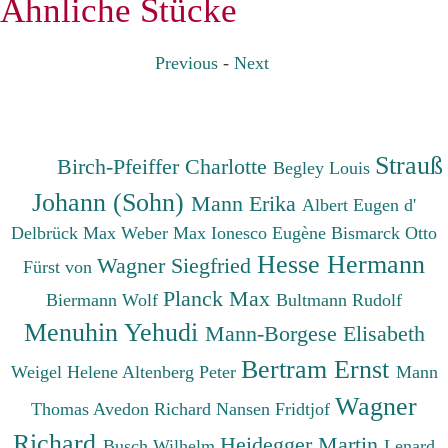
Ähnliche Stücke
Previous
-
Next
Strauß
Birch-Pfeiffer Charlotte
Begley Louis
Johann (Sohn)
Mann Erika
Albert Eugen d'
Delbrück Max
Weber Max
Ionesco Eugène
Bismarck Otto
Hesse Hermann
Wagner Siegfried
Fürst von
Planck Max
Biermann Wolf
Bultmann Rudolf
Menuhin Yehudi
Mann-Borgese Elisabeth
Bertram Ernst
Weigel Helene
Altenberg Peter
Mann
Wagner
Thomas
Avedon Richard
Nansen Fridtjof
Richard
Heidegger Martin
Busch Wilhelm
Lenard