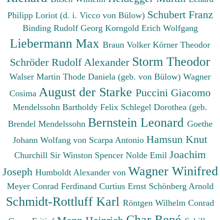
Schubert Franz
Philipp
Loriot (d. i. Vicco von Bülow)
Binding Rudolf Georg
Korngold Erich Wolfgang
Liebermann Max
Braun Volker
Körner Theodor
Storm Theodor
Schröder Rudolf Alexander
Walser Martin
Thode Daniela (geb. von Bülow)
Wagner
August der Starke
Puccini Giacomo
Cosima
Mendelssohn Bartholdy Felix
Schlegel Dorothea (geb.
Bernstein Leonard
Brendel Mendelssohn
Goethe
Hamsun Knut
Johann Wolfang von
Scarpa Antonio
Joachim
Churchill Sir Winston Spencer
Nolde Emil
Wagner Winifred
Joseph
Humboldt Alexander von
Meyer Conrad Ferdinand
Curtius Ernst
Schönberg Arnold
Schmidt-Rottluff Karl
Röntgen Wilhelm Conrad
Char René