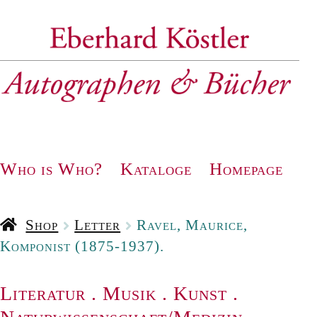
Zur
Zum
Navigation
Inhalt
springen
springen
Who is Who?
Kataloge
Homepage
Shop
Letter
Ravel, Maurice,
Komponist (1875-1937).
Literatur
.
Musik
.
Kunst
.