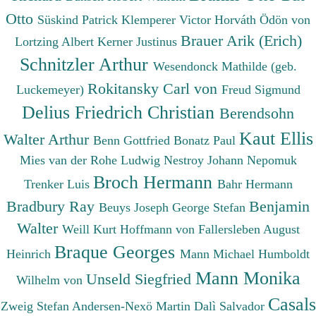
Otto
Süskind Patrick
Klemperer Victor
Horváth Ödön von
Brauer Arik (Erich)
Lortzing Albert
Kerner Justinus
Schnitzler Arthur
Wesendonck Mathilde (geb.
Rokitansky Carl von
Luckemeyer)
Freud Sigmund
Delius Friedrich Christian
Berendsohn
Kaut Ellis
Walter Arthur
Benn Gottfried
Bonatz Paul
Mies van der Rohe Ludwig
Nestroy Johann Nepomuk
Broch Hermann
Trenker Luis
Bahr Hermann
Bradbury Ray
Benjamin
Beuys Joseph
George Stefan
Walter
Weill Kurt
Hoffmann von Fallersleben August
Braque Georges
Heinrich
Mann Michael
Humboldt
Mann Monika
Unseld Siegfried
Wilhelm von
Casals
Zweig Stefan
Andersen-Nexö Martin
Dalì Salvador