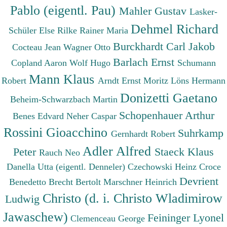
Pablo (eigentl. Pau)
Mahler Gustav
Lasker-
Dehmel Richard
Schüler Else
Rilke Rainer Maria
Burckhardt Carl Jakob
Cocteau Jean
Wagner Otto
Barlach Ernst
Copland Aaron
Wolf Hugo
Schumann
Mann Klaus
Robert
Arndt Ernst Moritz
Löns Hermann
Donizetti Gaetano
Beheim-Schwarzbach Martin
Schopenhauer Arthur
Benes Edvard
Neher Caspar
Rossini Gioacchino
Suhrkamp
Gernhardt Robert
Adler Alfred
Peter
Staeck Klaus
Rauch Neo
Danella Utta (eigentl. Denneler)
Czechowski Heinz
Croce
Devrient
Benedetto
Brecht Bertolt
Marschner Heinrich
Christo (d. i. Christo Wladimirow
Ludwig
Jawaschew)
Feininger Lyonel
Clemenceau George