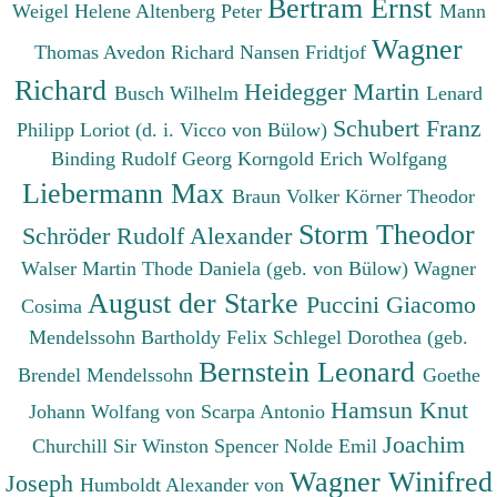
Bertram Ernst
Weigel Helene
Altenberg Peter
Mann
Wagner
Thomas
Avedon Richard
Nansen Fridtjof
Richard
Heidegger Martin
Busch Wilhelm
Lenard
Schubert Franz
Philipp
Loriot (d. i. Vicco von Bülow)
Binding Rudolf Georg
Korngold Erich Wolfgang
Liebermann Max
Braun Volker
Körner Theodor
Storm Theodor
Schröder Rudolf Alexander
Walser Martin
Thode Daniela (geb. von Bülow)
Wagner
August der Starke
Puccini Giacomo
Cosima
Mendelssohn Bartholdy Felix
Schlegel Dorothea (geb.
Bernstein Leonard
Brendel Mendelssohn
Goethe
Hamsun Knut
Johann Wolfang von
Scarpa Antonio
Joachim
Churchill Sir Winston Spencer
Nolde Emil
Wagner Winifred
Joseph
Humboldt Alexander von