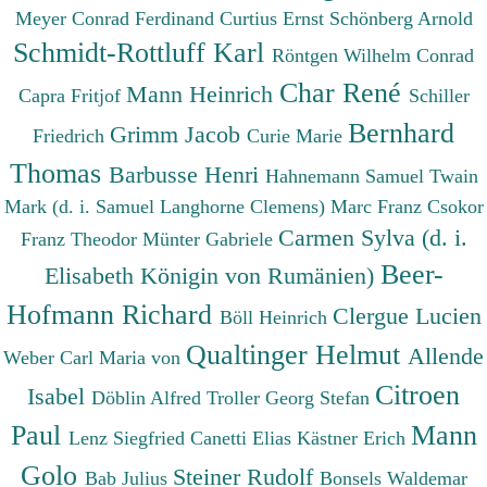
Meyer Conrad Ferdinand
Curtius Ernst
Schönberg Arnold
Schmidt-Rottluff Karl
Röntgen Wilhelm Conrad
Char René
Mann Heinrich
Capra Fritjof
Schiller
Bernhard
Grimm Jacob
Friedrich
Curie Marie
Thomas
Barbusse Henri
Hahnemann Samuel
Twain
Mark (d. i. Samuel Langhorne Clemens)
Marc Franz
Csokor
Carmen Sylva (d. i.
Franz Theodor
Münter Gabriele
Beer-
Elisabeth Königin von Rumänien)
Hofmann Richard
Clergue Lucien
Böll Heinrich
Qualtinger Helmut
Allende
Weber Carl Maria von
Citroen
Isabel
Döblin Alfred
Troller Georg Stefan
Paul
Mann
Lenz Siegfried
Canetti Elias
Kästner Erich
Golo
Steiner Rudolf
Bab Julius
Bonsels Waldemar