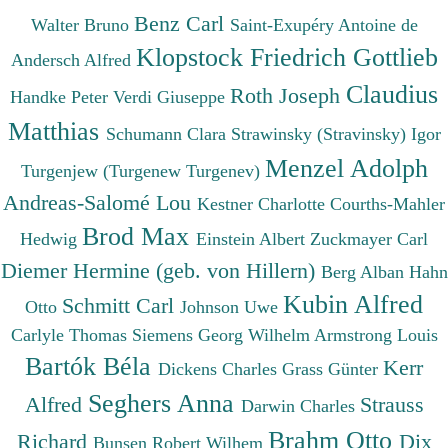
Benz Carl
Walter Bruno
Saint-Exupéry Antoine de
Klopstock Friedrich Gottlieb
Andersch Alfred
Claudius
Roth Joseph
Handke Peter
Verdi Giuseppe
Matthias
Schumann Clara
Strawinsky (Stravinsky) Igor
Menzel Adolph
Turgenjew (Turgenew Turgenev)
Andreas-Salomé Lou
Kestner Charlotte
Courths-Mahler
Brod Max
Hedwig
Einstein Albert
Zuckmayer Carl
Diemer Hermine (geb. von Hillern)
Berg Alban
Hahn
Kubin Alfred
Schmitt Carl
Otto
Johnson Uwe
Carlyle Thomas
Siemens Georg Wilhelm
Armstrong Louis
Bartók Béla
Kerr
Dickens Charles
Grass Günter
Seghers Anna
Alfred
Strauss
Darwin Charles
Brahm Otto
Richard
Dix
Bunsen Robert Wilhem