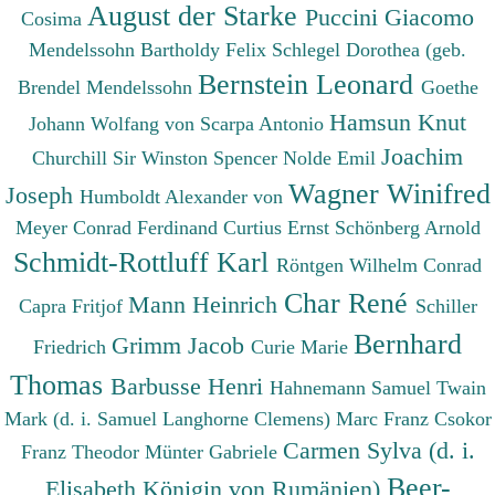
August der Starke
Puccini Giacomo
Cosima
Mendelssohn Bartholdy Felix
Schlegel Dorothea (geb.
Bernstein Leonard
Brendel Mendelssohn
Goethe
Hamsun Knut
Johann Wolfang von
Scarpa Antonio
Joachim
Churchill Sir Winston Spencer
Nolde Emil
Wagner Winifred
Joseph
Humboldt Alexander von
Meyer Conrad Ferdinand
Curtius Ernst
Schönberg Arnold
Schmidt-Rottluff Karl
Röntgen Wilhelm Conrad
Char René
Mann Heinrich
Capra Fritjof
Schiller
Bernhard
Grimm Jacob
Friedrich
Curie Marie
Thomas
Barbusse Henri
Hahnemann Samuel
Twain
Mark (d. i. Samuel Langhorne Clemens)
Marc Franz
Csokor
Carmen Sylva (d. i.
Franz Theodor
Münter Gabriele
Beer-
Elisabeth Königin von Rumänien)