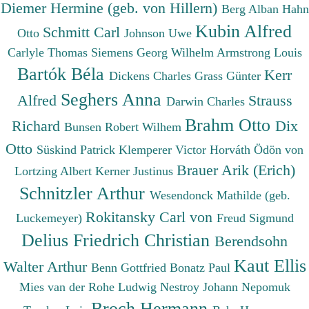
Diemer Hermine (geb. von Hillern)
Berg Alban
Hahn
Kubin Alfred
Schmitt Carl
Otto
Johnson Uwe
Carlyle Thomas
Siemens Georg Wilhelm
Armstrong Louis
Bartók Béla
Kerr
Dickens Charles
Grass Günter
Seghers Anna
Alfred
Strauss
Darwin Charles
Brahm Otto
Richard
Dix
Bunsen Robert Wilhem
Otto
Süskind Patrick
Klemperer Victor
Horváth Ödön von
Brauer Arik (Erich)
Lortzing Albert
Kerner Justinus
Schnitzler Arthur
Wesendonck Mathilde (geb.
Rokitansky Carl von
Luckemeyer)
Freud Sigmund
Delius Friedrich Christian
Berendsohn
Kaut Ellis
Walter Arthur
Benn Gottfried
Bonatz Paul
Mies van der Rohe Ludwig
Nestroy Johann Nepomuk
Broch Hermann