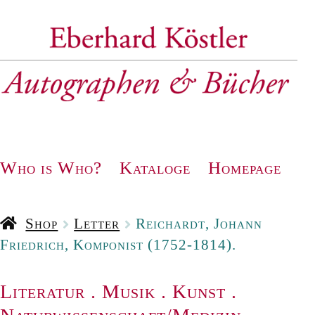
Zur
Zum
Navigation
Inhalt
springen
springen
Who is Who?
Kataloge
Homepage
Shop
Letter
Reichardt, Johann
Friedrich, Komponist (1752-1814).
Literatur
.
Musik
.
Kunst
.