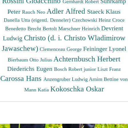
Rossini Gioacchino
Suhrkamp
Gernhardt Robert
Adler Alfred
Peter
Staeck Klaus
Rauch Neo
Danella Utta (eigentl. Denneler)
Czechowski Heinz
Croce
Devrient
Benedetto
Brecht Bertolt
Marschner Heinrich
Christo (d. i. Christo Wladimirow
Ludwig
Jawaschew)
Feininger Lyonel
Clemenceau George
Achternbusch Herbert
Bierbaum Otto Julius
Diederichs Eugen
Bosch Robert junior
Liszt Franz
Carossa Hans
Anzengruber Ludwig
Arnim Bettine von
Kokoschka Oskar
Mann Katia