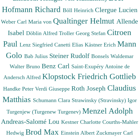
Hofmann Richard
Clergue Lucien
Böll Heinrich
Qualtinger Helmut
Allende
Weber Carl Maria von
Citroen
Isabel
Döblin Alfred
Troller Georg Stefan
Paul
Mann
Lenz Siegfried
Canetti Elias
Kästner Erich
Golo
Steiner Rudolf
Bab Julius
Bonsels Waldemar
Benz Carl
Walter Bruno
Saint-Exupéry Antoine de
Klopstock Friedrich Gottlieb
Andersch Alfred
Claudius
Roth Joseph
Handke Peter
Verdi Giuseppe
Matthias
Schumann Clara
Strawinsky (Stravinsky) Igor
Menzel Adolph
Turgenjew (Turgenew Turgenev)
Andreas-Salomé Lou
Kestner Charlotte
Courths-Mahler
Brod Max
Hedwig
Einstein Albert
Zuckmayer Carl