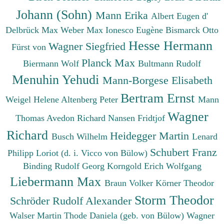
Johann (Sohn)
Mann Erika
Albert Eugen d'
Delbrück Max
Weber Max
Ionesco Eugène
Bismarck Otto
Hesse Hermann
Wagner Siegfried
Fürst von
Planck Max
Biermann Wolf
Bultmann Rudolf
Menuhin Yehudi
Mann-Borgese Elisabeth
Bertram Ernst
Weigel Helene
Altenberg Peter
Mann
Wagner
Thomas
Avedon Richard
Nansen Fridtjof
Richard
Heidegger Martin
Busch Wilhelm
Lenard
Schubert Franz
Philipp
Loriot (d. i. Vicco von Bülow)
Binding Rudolf Georg
Korngold Erich Wolfgang
Liebermann Max
Braun Volker
Körner Theodor
Storm Theodor
Schröder Rudolf Alexander
Walser Martin
Thode Daniela (geb. von Bülow)
Wagner