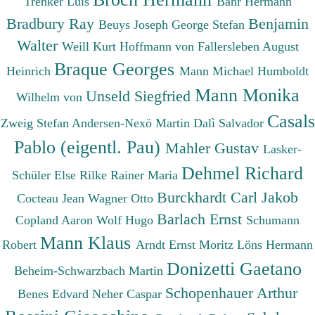
Trenker Luis
Bahr Hermann
Bradbury Ray
Benjamin
Beuys Joseph
George Stefan
Walter
Weill Kurt
Hoffmann von Fallersleben August
Braque Georges
Heinrich
Mann Michael
Humboldt
Mann Monika
Unseld Siegfried
Wilhelm von
Casals
Zweig Stefan
Andersen-Nexö Martin
Dalì Salvador
Pablo (eigentl. Pau)
Mahler Gustav
Lasker-
Dehmel Richard
Schüler Else
Rilke Rainer Maria
Burckhardt Carl Jakob
Cocteau Jean
Wagner Otto
Barlach Ernst
Copland Aaron
Wolf Hugo
Schumann
Mann Klaus
Robert
Arndt Ernst Moritz
Löns Hermann
Donizetti Gaetano
Beheim-Schwarzbach Martin
Schopenhauer Arthur
Benes Edvard
Neher Caspar