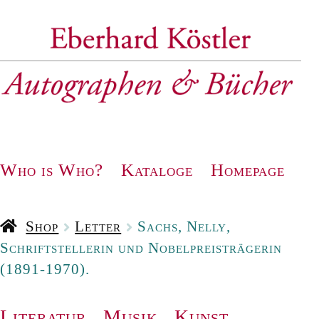
Zur
Zum
Navigation
Inhalt
springen
springen
Who is Who?
Kataloge
Homepage
Shop
Letter
Sachs, Nelly,
Schriftstellerin und Nobelpreisträgerin
(1891-1970).
Literatur
.
Musik
.
Kunst
.