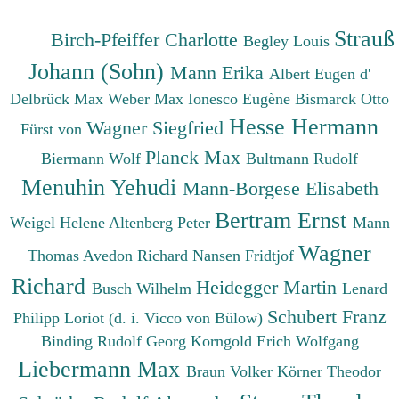
Strauß
Birch-Pfeiffer Charlotte
Begley Louis
Johann (Sohn)
Mann Erika
Albert Eugen d'
Delbrück Max
Weber Max
Ionesco Eugène
Bismarck Otto
Hesse Hermann
Wagner Siegfried
Fürst von
Planck Max
Biermann Wolf
Bultmann Rudolf
Menuhin Yehudi
Mann-Borgese Elisabeth
Bertram Ernst
Weigel Helene
Altenberg Peter
Mann
Wagner
Thomas
Avedon Richard
Nansen Fridtjof
Richard
Heidegger Martin
Busch Wilhelm
Lenard
Schubert Franz
Philipp
Loriot (d. i. Vicco von Bülow)
Binding Rudolf Georg
Korngold Erich Wolfgang
Liebermann Max
Braun Volker
Körner Theodor