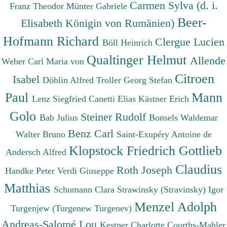
Carmen Sylva (d. i.
Franz Theodor
Münter Gabriele
Beer-
Elisabeth Königin von Rumänien)
Hofmann Richard
Clergue Lucien
Böll Heinrich
Qualtinger Helmut
Allende
Weber Carl Maria von
Citroen
Isabel
Döblin Alfred
Troller Georg Stefan
Paul
Mann
Lenz Siegfried
Canetti Elias
Kästner Erich
Golo
Steiner Rudolf
Bab Julius
Bonsels Waldemar
Benz Carl
Walter Bruno
Saint-Exupéry Antoine de
Klopstock Friedrich Gottlieb
Andersch Alfred
Claudius
Roth Joseph
Handke Peter
Verdi Giuseppe
Matthias
Schumann Clara
Strawinsky (Stravinsky) Igor
Menzel Adolph
Turgenjew (Turgenew Turgenev)
Andreas-Salomé Lou
Kestner Charlotte
Courths-Mahler