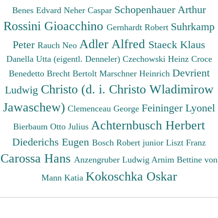
Schopenhauer Arthur
Benes Edvard
Neher Caspar
Rossini Gioacchino
Suhrkamp
Gernhardt Robert
Adler Alfred
Peter
Staeck Klaus
Rauch Neo
Danella Utta (eigentl. Denneler)
Czechowski Heinz
Croce
Devrient
Benedetto
Brecht Bertolt
Marschner Heinrich
Christo (d. i. Christo Wladimirow
Ludwig
Jawaschew)
Feininger Lyonel
Clemenceau George
Achternbusch Herbert
Bierbaum Otto Julius
Diederichs Eugen
Bosch Robert junior
Liszt Franz
Carossa Hans
Anzengruber Ludwig
Arnim Bettine von
Kokoschka Oskar
Mann Katia