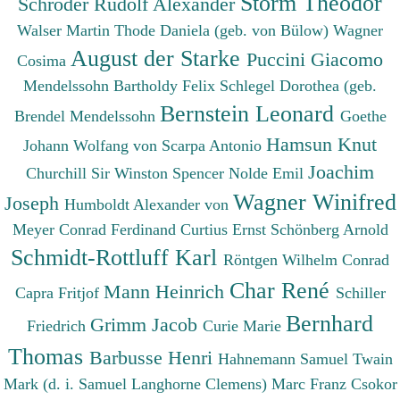
Storm Theodor
Schröder Rudolf Alexander
Walser Martin
Thode Daniela (geb. von Bülow)
Wagner
August der Starke
Puccini Giacomo
Cosima
Mendelssohn Bartholdy Felix
Schlegel Dorothea (geb.
Bernstein Leonard
Brendel Mendelssohn
Goethe
Hamsun Knut
Johann Wolfang von
Scarpa Antonio
Joachim
Churchill Sir Winston Spencer
Nolde Emil
Wagner Winifred
Joseph
Humboldt Alexander von
Meyer Conrad Ferdinand
Curtius Ernst
Schönberg Arnold
Schmidt-Rottluff Karl
Röntgen Wilhelm Conrad
Char René
Mann Heinrich
Capra Fritjof
Schiller
Bernhard
Grimm Jacob
Friedrich
Curie Marie
Thomas
Barbusse Henri
Hahnemann Samuel
Twain
Mark (d. i. Samuel Langhorne Clemens)
Marc Franz
Csokor