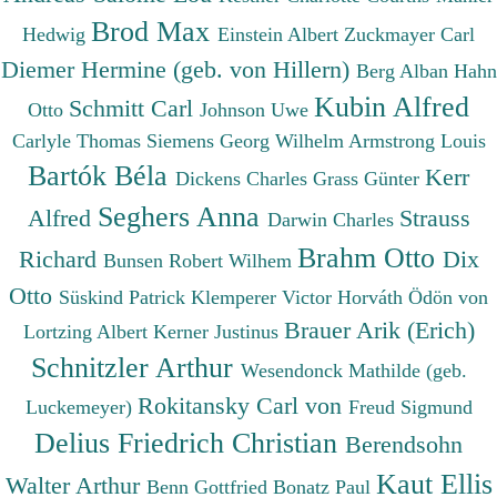
Brod Max
Hedwig
Einstein Albert
Zuckmayer Carl
Diemer Hermine (geb. von Hillern)
Berg Alban
Hahn
Kubin Alfred
Schmitt Carl
Otto
Johnson Uwe
Carlyle Thomas
Siemens Georg Wilhelm
Armstrong Louis
Bartók Béla
Kerr
Dickens Charles
Grass Günter
Seghers Anna
Alfred
Strauss
Darwin Charles
Brahm Otto
Richard
Dix
Bunsen Robert Wilhem
Otto
Süskind Patrick
Klemperer Victor
Horváth Ödön von
Brauer Arik (Erich)
Lortzing Albert
Kerner Justinus
Schnitzler Arthur
Wesendonck Mathilde (geb.
Rokitansky Carl von
Luckemeyer)
Freud Sigmund
Delius Friedrich Christian
Berendsohn
Kaut Ellis
Walter Arthur
Benn Gottfried
Bonatz Paul