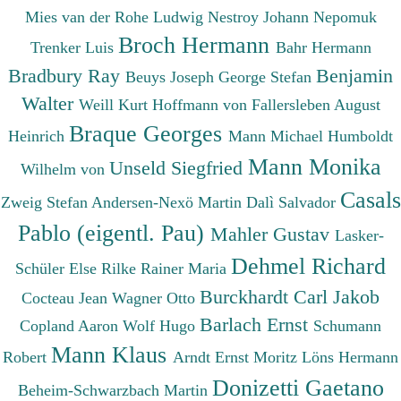
Mies van der Rohe Ludwig
Nestroy Johann Nepomuk
Broch Hermann
Trenker Luis
Bahr Hermann
Bradbury Ray
Benjamin
Beuys Joseph
George Stefan
Walter
Weill Kurt
Hoffmann von Fallersleben August
Braque Georges
Heinrich
Mann Michael
Humboldt
Mann Monika
Unseld Siegfried
Wilhelm von
Casals
Zweig Stefan
Andersen-Nexö Martin
Dalì Salvador
Pablo (eigentl. Pau)
Mahler Gustav
Lasker-
Dehmel Richard
Schüler Else
Rilke Rainer Maria
Burckhardt Carl Jakob
Cocteau Jean
Wagner Otto
Barlach Ernst
Copland Aaron
Wolf Hugo
Schumann
Mann Klaus
Robert
Arndt Ernst Moritz
Löns Hermann
Donizetti Gaetano
Beheim-Schwarzbach Martin