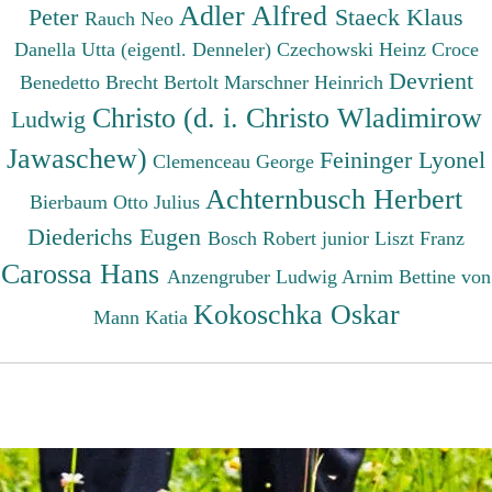
Adler Alfred
Peter
Staeck Klaus
Rauch Neo
Danella Utta (eigentl. Denneler)
Czechowski Heinz
Croce
Devrient
Benedetto
Brecht Bertolt
Marschner Heinrich
Christo (d. i. Christo Wladimirow
Ludwig
Jawaschew)
Feininger Lyonel
Clemenceau George
Achternbusch Herbert
Bierbaum Otto Julius
Diederichs Eugen
Bosch Robert junior
Liszt Franz
Carossa Hans
Anzengruber Ludwig
Arnim Bettine von
Kokoschka Oskar
Mann Katia