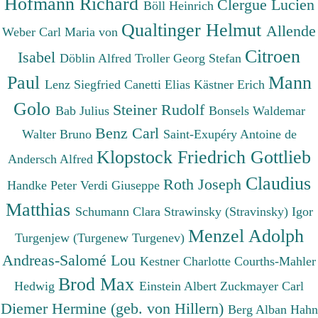
Hofmann Richard
Clergue Lucien
Böll Heinrich
Qualtinger Helmut
Allende
Weber Carl Maria von
Citroen
Isabel
Döblin Alfred
Troller Georg Stefan
Paul
Mann
Lenz Siegfried
Canetti Elias
Kästner Erich
Golo
Steiner Rudolf
Bab Julius
Bonsels Waldemar
Benz Carl
Walter Bruno
Saint-Exupéry Antoine de
Klopstock Friedrich Gottlieb
Andersch Alfred
Claudius
Roth Joseph
Handke Peter
Verdi Giuseppe
Matthias
Schumann Clara
Strawinsky (Stravinsky) Igor
Menzel Adolph
Turgenjew (Turgenew Turgenev)
Andreas-Salomé Lou
Kestner Charlotte
Courths-Mahler
Brod Max
Hedwig
Einstein Albert
Zuckmayer Carl
Diemer Hermine (geb. von Hillern)
Berg Alban
Hahn