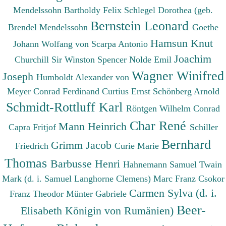
Mendelssohn Bartholdy Felix
Schlegel Dorothea (geb.
Bernstein Leonard
Brendel Mendelssohn
Goethe
Hamsun Knut
Johann Wolfang von
Scarpa Antonio
Joachim
Churchill Sir Winston Spencer
Nolde Emil
Wagner Winifred
Joseph
Humboldt Alexander von
Meyer Conrad Ferdinand
Curtius Ernst
Schönberg Arnold
Schmidt-Rottluff Karl
Röntgen Wilhelm Conrad
Char René
Mann Heinrich
Capra Fritjof
Schiller
Bernhard
Grimm Jacob
Friedrich
Curie Marie
Thomas
Barbusse Henri
Hahnemann Samuel
Twain
Mark (d. i. Samuel Langhorne Clemens)
Marc Franz
Csokor
Carmen Sylva (d. i.
Franz Theodor
Münter Gabriele
Beer-
Elisabeth Königin von Rumänien)