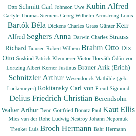
Kubin Alfred
Schmitt Carl
Otto
Johnson Uwe
Carlyle Thomas
Siemens Georg Wilhelm
Armstrong Louis
Bartók Béla
Kerr
Dickens Charles
Grass Günter
Seghers Anna
Alfred
Strauss
Darwin Charles
Brahm Otto
Richard
Dix
Bunsen Robert Wilhem
Otto
Süskind Patrick
Klemperer Victor
Horváth Ödön von
Brauer Arik (Erich)
Lortzing Albert
Kerner Justinus
Schnitzler Arthur
Wesendonck Mathilde (geb.
Rokitansky Carl von
Luckemeyer)
Freud Sigmund
Delius Friedrich Christian
Berendsohn
Kaut Ellis
Walter Arthur
Benn Gottfried
Bonatz Paul
Mies van der Rohe Ludwig
Nestroy Johann Nepomuk
Broch Hermann
Trenker Luis
Bahr Hermann