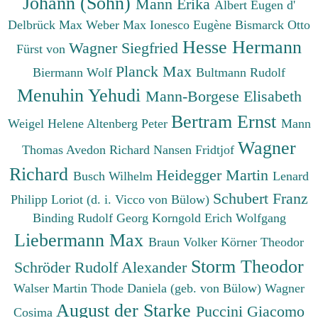
Johann (Sohn)
Mann Erika
Albert Eugen d'
Delbrück Max
Weber Max
Ionesco Eugène
Bismarck Otto
Hesse Hermann
Wagner Siegfried
Fürst von
Planck Max
Biermann Wolf
Bultmann Rudolf
Menuhin Yehudi
Mann-Borgese Elisabeth
Bertram Ernst
Weigel Helene
Altenberg Peter
Mann
Wagner
Thomas
Avedon Richard
Nansen Fridtjof
Richard
Heidegger Martin
Busch Wilhelm
Lenard
Schubert Franz
Philipp
Loriot (d. i. Vicco von Bülow)
Binding Rudolf Georg
Korngold Erich Wolfgang
Liebermann Max
Braun Volker
Körner Theodor
Storm Theodor
Schröder Rudolf Alexander
Walser Martin
Thode Daniela (geb. von Bülow)
Wagner
August der Starke
Puccini Giacomo
Cosima