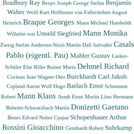
Bradbury Ray
Benjamin
Beuys Joseph
George Stefan
Walter
Weill Kurt
Hoffmann von Fallersleben August
Braque Georges
Heinrich
Mann Michael
Humboldt
Mann Monika
Unseld Siegfried
Wilhelm von
Casals
Zweig Stefan
Andersen-Nexö Martin
Dalì Salvador
Pablo (eigentl. Pau)
Mahler Gustav
Lasker-
Dehmel Richard
Schüler Else
Rilke Rainer Maria
Burckhardt Carl Jakob
Cocteau Jean
Wagner Otto
Barlach Ernst
Copland Aaron
Wolf Hugo
Schumann
Mann Klaus
Robert
Arndt Ernst Moritz
Löns Hermann
Donizetti Gaetano
Beheim-Schwarzbach Martin
Schopenhauer Arthur
Benes Edvard
Neher Caspar
Rossini Gioacchino
Suhrkamp
Gernhardt Robert