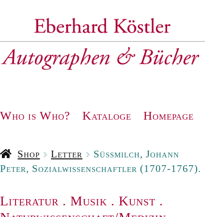
Zur
Zum
Navigation
Inhalt
springen
springen
Who is Who?
Kataloge
Homepage
Shop
Letter
Süssmilch, Johann
Peter, Sozialwissenschaftler (1707-1767).
Literatur
.
Musik
.
Kunst
.