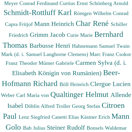
Meyer Conrad Ferdinand
Curtius Ernst
Schönberg Arnold
Schmidt-Rottluff Karl
Röntgen Wilhelm Conrad
Char René
Mann Heinrich
Capra Fritjof
Schiller
Bernhard
Grimm Jacob
Friedrich
Curie Marie
Thomas
Barbusse Henri
Hahnemann Samuel
Twain
Mark (d. i. Samuel Langhorne Clemens)
Marc Franz
Csokor
Carmen Sylva (d. i.
Franz Theodor
Münter Gabriele
Beer-
Elisabeth Königin von Rumänien)
Hofmann Richard
Clergue Lucien
Böll Heinrich
Qualtinger Helmut
Allende
Weber Carl Maria von
Citroen
Isabel
Döblin Alfred
Troller Georg Stefan
Paul
Mann
Lenz Siegfried
Canetti Elias
Kästner Erich
Golo
Steiner Rudolf
Bab Julius
Bonsels Waldemar