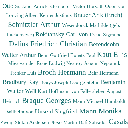
Otto
Süskind Patrick
Klemperer Victor
Horváth Ödön von
Brauer Arik (Erich)
Lortzing Albert
Kerner Justinus
Schnitzler Arthur
Wesendonck Mathilde (geb.
Rokitansky Carl von
Luckemeyer)
Freud Sigmund
Delius Friedrich Christian
Berendsohn
Kaut Ellis
Walter Arthur
Benn Gottfried
Bonatz Paul
Mies van der Rohe Ludwig
Nestroy Johann Nepomuk
Broch Hermann
Trenker Luis
Bahr Hermann
Bradbury Ray
Benjamin
Beuys Joseph
George Stefan
Walter
Weill Kurt
Hoffmann von Fallersleben August
Braque Georges
Heinrich
Mann Michael
Humboldt
Mann Monika
Unseld Siegfried
Wilhelm von
Casals
Zweig Stefan
Andersen-Nexö Martin
Dalì Salvador