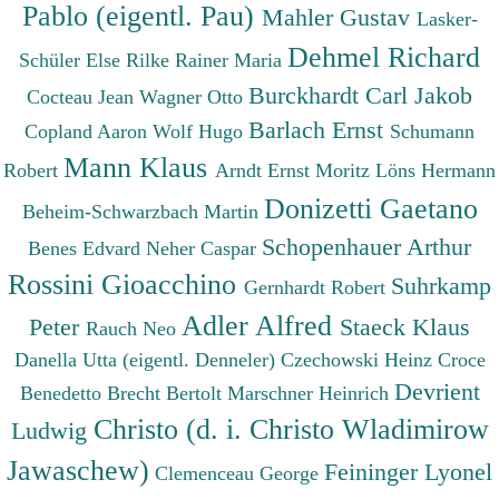
Pablo (eigentl. Pau)
Mahler Gustav
Lasker-
Dehmel Richard
Schüler Else
Rilke Rainer Maria
Burckhardt Carl Jakob
Cocteau Jean
Wagner Otto
Barlach Ernst
Copland Aaron
Wolf Hugo
Schumann
Mann Klaus
Robert
Arndt Ernst Moritz
Löns Hermann
Donizetti Gaetano
Beheim-Schwarzbach Martin
Schopenhauer Arthur
Benes Edvard
Neher Caspar
Rossini Gioacchino
Suhrkamp
Gernhardt Robert
Adler Alfred
Peter
Staeck Klaus
Rauch Neo
Danella Utta (eigentl. Denneler)
Czechowski Heinz
Croce
Devrient
Benedetto
Brecht Bertolt
Marschner Heinrich
Christo (d. i. Christo Wladimirow
Ludwig
Jawaschew)
Feininger Lyonel
Clemenceau George