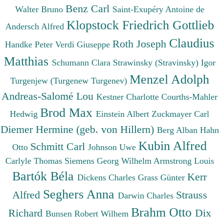
Benz Carl
Walter Bruno
Saint-Exupéry Antoine de
Klopstock Friedrich Gottlieb
Andersch Alfred
Claudius
Roth Joseph
Handke Peter
Verdi Giuseppe
Matthias
Schumann Clara
Strawinsky (Stravinsky) Igor
Menzel Adolph
Turgenjew (Turgenew Turgenev)
Andreas-Salomé Lou
Kestner Charlotte
Courths-Mahler
Brod Max
Hedwig
Einstein Albert
Zuckmayer Carl
Diemer Hermine (geb. von Hillern)
Berg Alban
Hahn
Kubin Alfred
Schmitt Carl
Otto
Johnson Uwe
Carlyle Thomas
Siemens Georg Wilhelm
Armstrong Louis
Bartók Béla
Kerr
Dickens Charles
Grass Günter
Seghers Anna
Alfred
Strauss
Darwin Charles
Brahm Otto
Richard
Dix
Bunsen Robert Wilhem