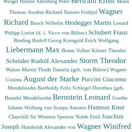
Bertram Ernst
Weigel Helene
Altenberg Peter
Mann
Wagner
Thomas
Avedon Richard
Nansen Fridtjof
Richard
Heidegger Martin
Busch Wilhelm
Lenard
Schubert Franz
Philipp
Loriot (d. i. Vicco von Bülow)
Binding Rudolf Georg
Korngold Erich Wolfgang
Liebermann Max
Braun Volker
Körner Theodor
Storm Theodor
Schröder Rudolf Alexander
Walser Martin
Thode Daniela (geb. von Bülow)
Wagner
August der Starke
Puccini Giacomo
Cosima
Mendelssohn Bartholdy Felix
Schlegel Dorothea (geb.
Bernstein Leonard
Brendel Mendelssohn
Goethe
Hamsun Knut
Johann Wolfang von
Scarpa Antonio
Joachim
Churchill Sir Winston Spencer
Nolde Emil
Wagner Winifred
Joseph
Humboldt Alexander von