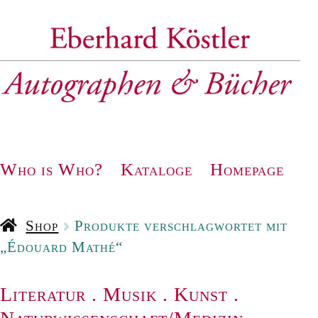
Zur
Zum
Navigation
Inhalt
springen
springen
Who is Who?
Kataloge
Homepage
Shop
Produkte verschlagwortet mit
„Édouard Mathé“
Literatur
.
Musik
.
Kunst
.