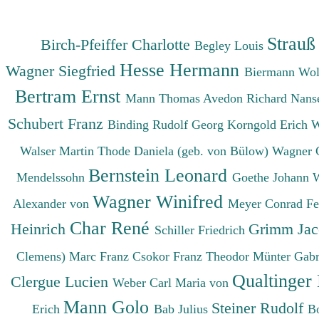
Strauß
Birch-Pfeiffer Charlotte
Begley Louis
Hesse Hermann
Wagner Siegfried
Biermann Wo
Bertram Ernst
Mann Thomas
Avedon Richard
Nanse
Schubert Franz
Binding Rudolf Georg
Korngold Erich 
Walser Martin
Thode Daniela (geb. von Bülow)
Wagner 
Bernstein Leonard
Mendelssohn
Goethe Johann 
Wagner Winifred
Alexander von
Meyer Conrad F
Char René
Heinrich
Grimm Ja
Schiller Friedrich
Clemens)
Marc Franz
Csokor Franz Theodor
Münter Gabr
Qualtinger
Clergue Lucien
Weber Carl Maria von
Mann Golo
Steiner Rudolf
Erich
Bab Julius
B