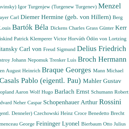
Menzel
avinsky) Igor
Turgenjew (Turgenew Turgenev)
Diemer Hermine (geb. von Hillern)
ayer Carl
Berg
Bartók Béla
Kerr
Louis
Dickens Charles
Grass Günter
üskind Patrick
Klemperer Victor
Horváth Ödön von
Lortzing
Delius Friedrich
tansky Carl von
Freud Sigmund
Broch Hermann
stroy Johann Nepomuk
Trenker Luis
Braque Georges
en August Heinrich
Mann Michael
Casals Pablo (eigentl. Pau)
Mahler Gustav
Barlach Ernst
opland Aaron
Wolf Hugo
Schumann Robert
Rossini
Schopenhauer Arthur
Edvard
Neher Caspar
gentl. Denneler)
Czechowski Heinz
Croce Benedetto
Brecht
Feininger Lyonel
menceau George
Bierbaum Otto Julius