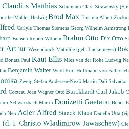
Claudius Matthias
h
Schumann Clara
Strawinsky (Str
Brod Max
ourths-Mahler Hedwig
Einstein Albert
Zuckm
lfred
Carlyle Thomas
Siemens Georg Wilhelm
Armstrong 
Brahm Otto
chard
Dix Otto
Bunsen Robert Wilhem
S
er Arthur
Roki
Wesendonck Mathilde (geb. Luckemeyer)
Kaut Ellis
ied
Bonatz Paul
Mies van der Rohe Ludwig
Ne
Benjamin Walter
efan
Weill Kurt
Hoffmann von Fallersleb
onika
Zweig Stefan
Andersen-Nexö Martin
Dalì Salvador
ard
Burckhardt Carl Jakob
Cocteau Jean
Wagner Otto
C
Donizetti Gaetano
eim-Schwarzbach Martin
Benes 
Adler Alfred
Staeck Klaus
uch Neo
Danella Utta (ei
o (d. i. Christo Wladimirow Jawaschew)
Cle