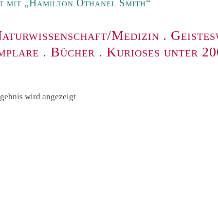
t mit „Hamilton Othanel Smith“
aturwissenschaft/Medizin
.
Geistes
mplare
.
Bücher
.
Kurioses unter 2
rgebnis wird angezeigt