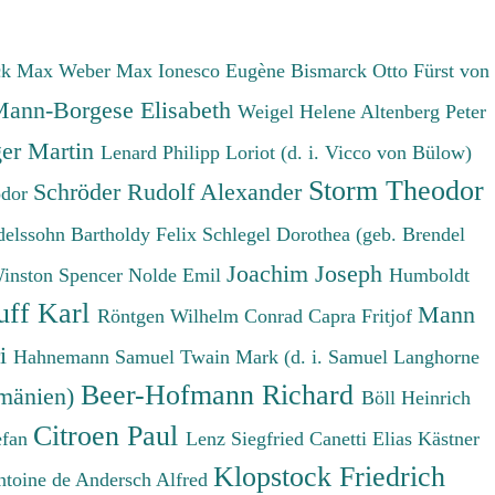
ck Max
Weber Max
Ionesco Eugène
Bismarck Otto Fürst von
ann-Borgese Elisabeth
Weigel Helene
Altenberg Peter
er Martin
Lenard Philipp
Loriot (d. i. Vicco von Bülow)
Storm Theodor
Schröder Rudolf Alexander
odor
elssohn Bartholdy Felix
Schlegel Dorothea (geb. Brendel
Joachim Joseph
Winston Spencer
Nolde Emil
Humboldt
uff Karl
Mann
Röntgen Wilhelm Conrad
Capra Fritjof
ri
Hahnemann Samuel
Twain Mark (d. i. Samuel Langhorne
Beer-Hofmann Richard
umänien)
Böll Heinrich
Citroen Paul
efan
Lenz Siegfried
Canetti Elias
Kästner
Klopstock Friedrich
ntoine de
Andersch Alfred