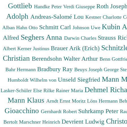
Gottlieb
Roth Josep
Handke Peter
Verdi Giuseppe
Adolph
Andreas-Salomé Lou
Kestner Charlotte
C
Kubin A
Schmitt Carl
Alban
Hahn Otto
Johnson Uwe
Seghers Anna
Alfred
Strauss Ri
Darwin Charles
Schnitzl
Brauer Arik (Erich)
Albert
Kerner Justinus
Christian
Berendsohn Walter Arthur
Benn Gottfr
Bradbury Ray
Bahr Hermann
Beuys Joseph
George St
Mann M
Unseld Siegfried
Humboldt Wilhelm von
Dehmel Rich
Lasker-Schüler Else
Rilke Rainer Maria
Mann Klaus
Arndt Ernst Moritz
Löns Hermann
Beh
Gioacchino
Suhrkamp Peter
Gernhardt Robert
Ra
Christ
Devrient Ludwig
Bertolt
Marschner Heinrich