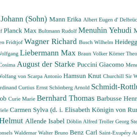
 Johann (Sohn)
Mann Erika
Albert Eugen d'
Delbrü
Menuhin Yehudi
Planck Max
M
lf
Bultmann Rudolf
Wagner Richard
Heidegg
n Fridtjof
Busch Wilhelm
Liebermann Max
Wolfgang
Braun Volker
Körner The
August der Starke
Puccini Giacomo
Cosima
Mend
Hamsun Knut
Wolfang von
Scarpa Antonio
Churchill Sir 
Schmidt-Rottl
erdinand
Curtius Ernst
Schönberg Arnold
Bernhard Thomas
cob
Barbusse Hen
Curie Marie
Carmen Sylva (d. i. Elisabeth Königin von R
iele
 Helmut
Allende Isabel
Döblin Alfred
Troller Georg St
Benz Carl
onsels Waldemar
Walter Bruno
Saint-Exupéry A