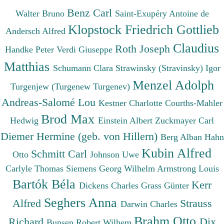
Benz Carl
Walter Bruno
Saint-Exupéry Antoine de
Klopstock Friedrich Gottlieb
Andersch Alfred
Claudius
Roth Joseph
Handke Peter
Verdi Giuseppe
Matthias
Schumann Clara
Strawinsky (Stravinsky) Igor
Menzel Adolph
Turgenjew (Turgenew Turgenev)
Andreas-Salomé Lou
Kestner Charlotte
Courths-Mahler
Brod Max
Hedwig
Einstein Albert
Zuckmayer Carl
Diemer Hermine (geb. von Hillern)
Berg Alban
Hahn
Kubin Alfred
Schmitt Carl
Otto
Johnson Uwe
Carlyle Thomas
Siemens Georg Wilhelm
Armstrong Louis
Bartók Béla
Kerr
Dickens Charles
Grass Günter
Seghers Anna
Alfred
Strauss
Darwin Charles
Brahm Otto
Richard
Dix
Bunsen Robert Wilhem