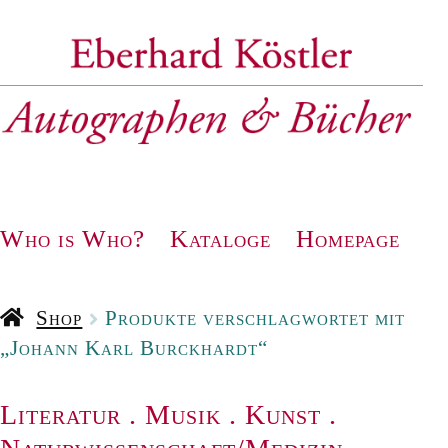
Zur
Zum
Navigation
Inhalt
springen
springen
Who is Who?
Kataloge
Homepage
Shop
Produkte verschlagwortet mit
„Johann Karl Burckhardt“
Literatur
.
Musik
.
Kunst
.