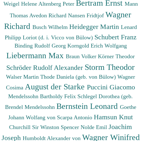
Bertram Ernst
Weigel Helene
Altenberg Peter
Mann
Wagner
Thomas
Avedon Richard
Nansen Fridtjof
Richard
Heidegger Martin
Busch Wilhelm
Lenard
Schubert Franz
Philipp
Loriot (d. i. Vicco von Bülow)
Binding Rudolf Georg
Korngold Erich Wolfgang
Liebermann Max
Braun Volker
Körner Theodor
Storm Theodor
Schröder Rudolf Alexander
Walser Martin
Thode Daniela (geb. von Bülow)
Wagner
August der Starke
Puccini Giacomo
Cosima
Mendelssohn Bartholdy Felix
Schlegel Dorothea (geb.
Bernstein Leonard
Brendel Mendelssohn
Goethe
Hamsun Knut
Johann Wolfang von
Scarpa Antonio
Joachim
Churchill Sir Winston Spencer
Nolde Emil
Wagner Winifred
Joseph
Humboldt Alexander von