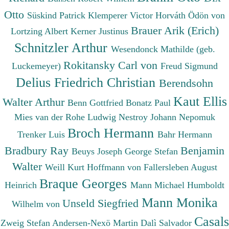
Otto
Süskind Patrick
Klemperer Victor
Horváth Ödön von
Brauer Arik (Erich)
Lortzing Albert
Kerner Justinus
Schnitzler Arthur
Wesendonck Mathilde (geb.
Rokitansky Carl von
Luckemeyer)
Freud Sigmund
Delius Friedrich Christian
Berendsohn
Kaut Ellis
Walter Arthur
Benn Gottfried
Bonatz Paul
Mies van der Rohe Ludwig
Nestroy Johann Nepomuk
Broch Hermann
Trenker Luis
Bahr Hermann
Bradbury Ray
Benjamin
Beuys Joseph
George Stefan
Walter
Weill Kurt
Hoffmann von Fallersleben August
Braque Georges
Heinrich
Mann Michael
Humboldt
Mann Monika
Unseld Siegfried
Wilhelm von
Casals
Zweig Stefan
Andersen-Nexö Martin
Dalì Salvador