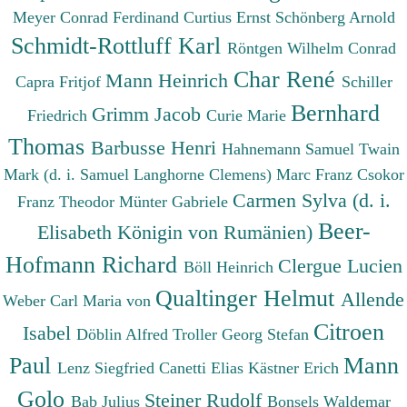
Meyer Conrad Ferdinand
Curtius Ernst
Schönberg Arnold
Schmidt-Rottluff Karl
Röntgen Wilhelm Conrad
Char René
Mann Heinrich
Capra Fritjof
Schiller
Bernhard
Grimm Jacob
Friedrich
Curie Marie
Thomas
Barbusse Henri
Hahnemann Samuel
Twain
Mark (d. i. Samuel Langhorne Clemens)
Marc Franz
Csokor
Carmen Sylva (d. i.
Franz Theodor
Münter Gabriele
Beer-
Elisabeth Königin von Rumänien)
Hofmann Richard
Clergue Lucien
Böll Heinrich
Qualtinger Helmut
Allende
Weber Carl Maria von
Citroen
Isabel
Döblin Alfred
Troller Georg Stefan
Paul
Mann
Lenz Siegfried
Canetti Elias
Kästner Erich
Golo
Steiner Rudolf
Bab Julius
Bonsels Waldemar