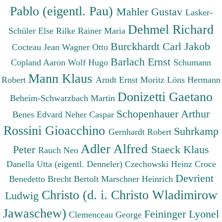
Pablo (eigentl. Pau)
Mahler Gustav
Lasker-
Dehmel Richard
Schüler Else
Rilke Rainer Maria
Burckhardt Carl Jakob
Cocteau Jean
Wagner Otto
Barlach Ernst
Copland Aaron
Wolf Hugo
Schumann
Mann Klaus
Robert
Arndt Ernst Moritz
Löns Hermann
Donizetti Gaetano
Beheim-Schwarzbach Martin
Schopenhauer Arthur
Benes Edvard
Neher Caspar
Rossini Gioacchino
Suhrkamp
Gernhardt Robert
Adler Alfred
Peter
Staeck Klaus
Rauch Neo
Danella Utta (eigentl. Denneler)
Czechowski Heinz
Croce
Devrient
Benedetto
Brecht Bertolt
Marschner Heinrich
Christo (d. i. Christo Wladimirow
Ludwig
Jawaschew)
Feininger Lyonel
Clemenceau George